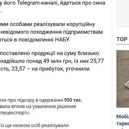
у його Telegram-каналі, йдеться про сина
.
ими особами реалізували корупційну
в невідомого походження підприємствам
TO
ться в повідомленні НАБУ.
 поставлено продукції на суму близько
надійшло понад 49 млн грн, із них 25,77
ість, 23,57 – на прибуток, уточнили
Мобі
тариф