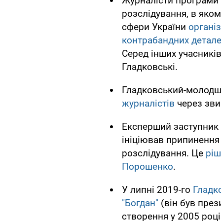
Журналісти програми
розслідування, в яко
сфери України
органі
контрабандних детал
Серед інших учасників
Гладковські.
Гладковський-молодш
журналістів
через зви
Експерший заступник
ініціював припинення
розслідування. Це
ріш
Порошенко
.
У липні 2019-го
Гладк
"Богдан"
(він був през
створення у 2005 роц