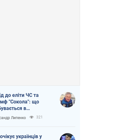
ід до еліти ЧС та
умф "Сокола": що
бувається в
аїнському хокеї
321
сандр Липенко
очікує українців у