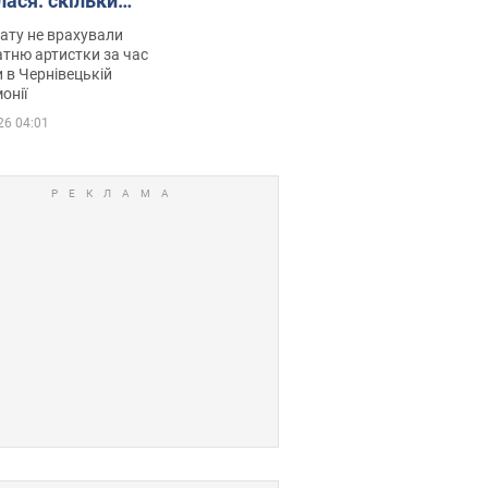
лася: скільки
мувала співачка
ату не врахували
тню артистки за час
 в Чернівецькій
онії
26 04:01