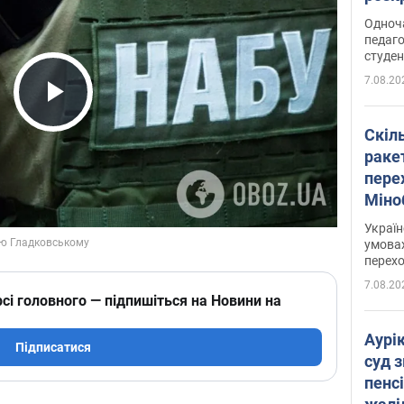
Одноч
педаго
студен
7.08.20
Play Video
Скіл
раке
перех
Міно
цифр
Украї
умовах
перех
7.08.20
сі головного — підпишіться на Новини на
Аурі
Підписатися
суд 
пенсі