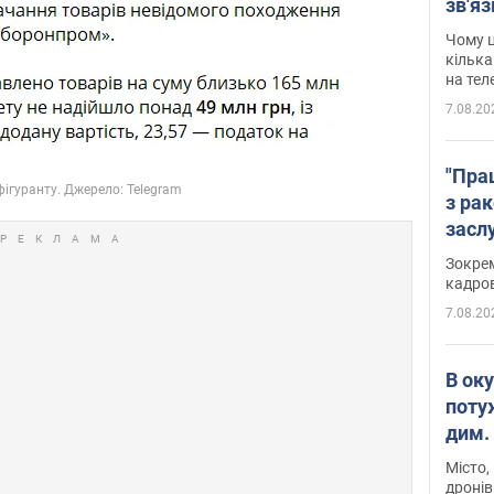
зв'яз
скар
Чому ц
кілька
на тел
7.08.20
"Пра
з ра
засл
анон
Зокрем
кадров
7.08.20
В ок
поту
дим. 
Місто,
дронів