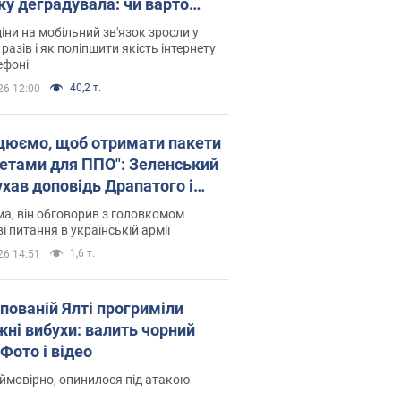
ку деградувала: чи варто
житись на ціни
іни на мобільний зв'язок зросли у
 разів і як поліпшити якість інтернету
ефоні
40,2 т.
26 12:00
цюємо, щоб отримати пакети
кетами для ППО": Зеленський
ухав доповідь Драпатого і
сував нові кроки
а, він обговорив з головкомом
і питання в українській армії
1,6 т.
26 14:51
упованій Ялті прогриміли
жні вибухи: валить чорний
Фото і відео
 ймовірно, опинилося під атакою