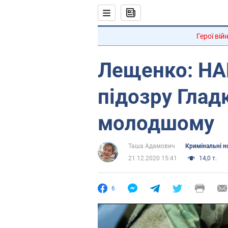
Герої вій
Лещенко: НА
підозру Глад
молодшому
Таша Адамович
Кримінальні н
21.12.2020 15:41
14,0 т.
6