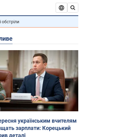
і обстріли
ливе
вересня українським вчителям
ищать зарплати: Корецький
рив деталі