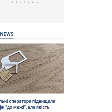
P NEWS
льні оператори підвищили
и "до межі", але якість