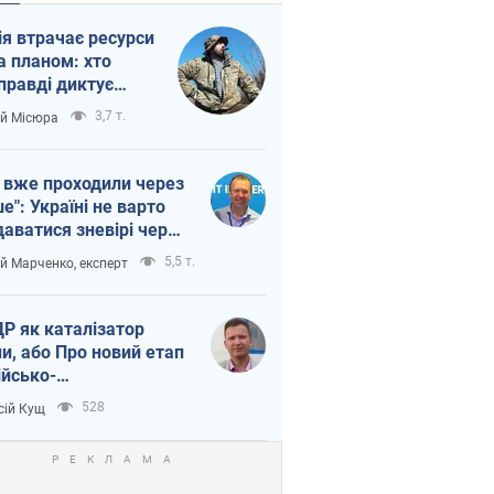
ія втрачає ресурси
а планом: хто
правді диктує
п війни
3,7 т.
ій Місюра
 вже проходили через
ше": Україні не варто
даватися зневірі через
етний терор
5,5 т.
ій Марченко, експерт
Р як каталізатор
ни, або Про новий етап
ійсько-
нічнокорейського
528
сій Кущ
зу