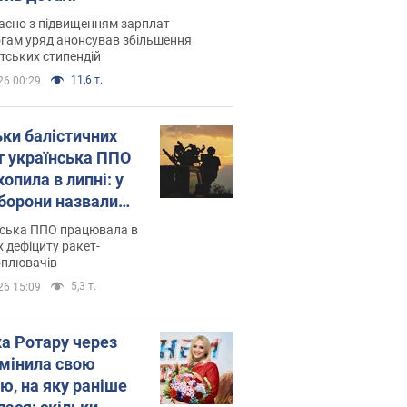
асно з підвищенням зарплат
гам уряд анонсував збільшення
тських стипендій
11,6 т.
26 00:29
ьки балістичних
т українська ППО
опила в липні: у
борони назвали
у
нська ППО працювала в
 дефіциту ракет-
оплювачів
5,3 т.
26 15:09
ка Ротару через
змінила свою
ю, на яку раніше