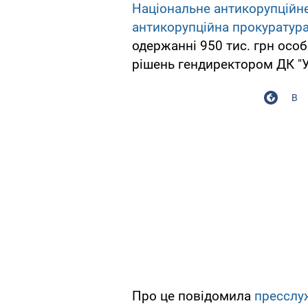
Національне антикорупційн
антикорупційна прокуратур
одержанні 950 тис. грн особ
рішень гендиректором ДК "У
В
Про це повідомила
пресслу