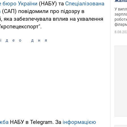
жалі
е бюро України
(НАБУ) та
Спеціалізована
отри
У випл
а
(САП) повідомили про підозру в
зарпла
і, яка забезпечувала вплив на ухвалення
роботи
філарм
крспецекспорт".
8.08.20
ідео дня
жба
НАБУ в Telegram. За
інформацією