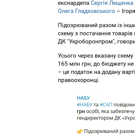
екснардепа
Сергія Лещенка
Олега Гладковського
– Ігоря
Підозрюваний разом із інш
схему з постачання товарі
ДК "Укроборонпром", говори
Усього через вказану схему
165 млн грн, до бюджету не 
– це податок на додану варт
правоохоронці.