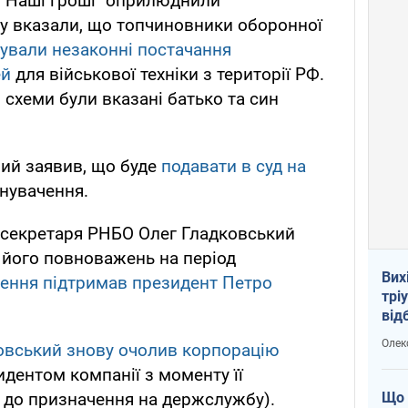
 "Наші гроші" оприлюднили
му вказали, що топчиновники оборонної
зували незаконні постачання
ей
для військової техніки з території РФ.
 схеми були вказані батько та син
ий заявив, що буде
подавати в суд на
нувачення.
 секретаря РНБО Олег Гладковський
 його повноважень на період
Вих
ення підтримав президент Петро
трі
від
укр
Олек
овський знову очолив корпорацію
идентом компанії з моменту її
Що 
і до призначення на держслужбу).