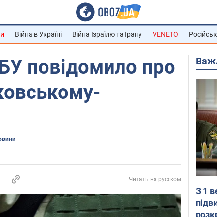
ни
Війна в Україні
Війна Ізраїлю та Ірану
VENETO
Російськ
Важ
БУ повідомило про
ковському-
овини
Читать на русском
З 1 
підв
розк