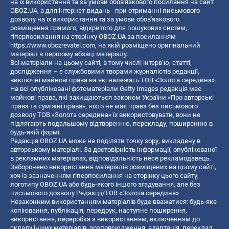
на їх використання та за умови обов'язкового посилання на сайт
OBOZ.UA, а для інтернет-видань - при отриманні письмового
дозволу на їх використання та за умови обов'язкового
розміщення прямого, відкритого для пошукових систем,
гіперпосилання на сторінку OBOZ.UA за посиланням
https://www.obozrevatel.com
, на якій розміщено оригінальний
матеріал в першому абзаці матеріалу.
Всі матеріали на цьому сайті, в тому числі інтерв’ю, статті,
дослідження – є службовими творами журналістів редакції,
виключні майнові права на які належать ТОВ «Золота середина».
На всі опубліковані фотоматеріали Getty Images редакція має
майнові права, які захищаються законом України «Про авторські
права та суміжні права», ніхто не має права без письмового
дозволу ТОВ «Золота середина» їх використовувати, вони не
підлягають подальшому відтворенню, перекладу, поширенню в
будь-якій формі.
Редакція OBOZ.UA може не поділяти точку зору, викладену в
авторському матеріалі. За достовірність інформації, опублікованої
в рекламних матеріалах, відповідальність несе рекламодавець.
Заборонено використання матеріалів розміщених на цьому сайті,
хоч із зазначенням гіперпосилання на сторінку цього сайту,
логотипу OBOZ.UA або будь-якого іншого згадування, але без
письмового дозволу Редакції/ТОВ «Золота середина»
Незаконним використанням матеріалів буде вважатися: будь-яке
копiювання, публiкацiя, передрук, наступне поширення,
використання, переробка з використанням, включенням до
складу інших матеріалів, розповсюдження, адаптація, переклад