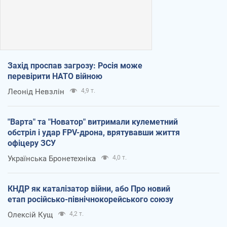
Захід проспав загрозу: Росія може
перевірити НАТО війною
Леонід Невзлін
4,9 т.
"Варта" та "Новатор" витримали кулеметний
обстріл і удар FPV-дрона, врятувавши життя
офіцеру ЗСУ
Українська Бронетехніка
4,0 т.
КНДР як каталізатор війни, або Про новий
етап російсько-північнокорейського союзу
Олексій Кущ
4,2 т.