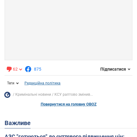
62
875
Підписатися
Теги
Редакційна політика
Кримінальні новини
КСУ раптово змінив...
Повернутися на головну OBOZ
Важливе
АЗС "готуються" до суттєвого підвищення цін: