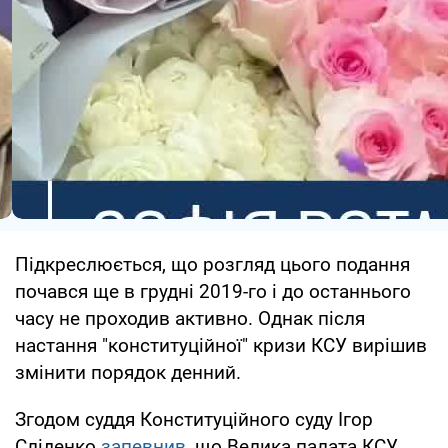
Підкреслюється, що розгляд цього подання
почався ще в грудні 2019-го і до останнього
часу не проходив активно. Однак після
настання "конституційної" кризи КСУ вирішив
змінити порядок денний.
Згодом суддя Конституційного суду Ігор
Сліденко
запевнив
, що Велика палата КСУ