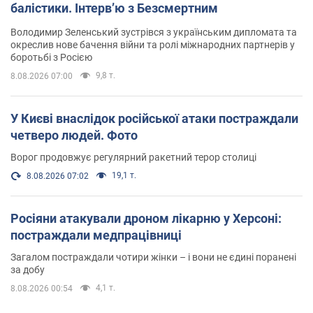
балістики. Інтерв’ю з Безсмертним
Володимир Зеленський зустрівся з українським дипломата та
окреслив нове бачення війни та ролі міжнародних партнерів у
боротьбі з Росією
9,8 т.
8.08.2026 07:00
У Києві внаслідок російської атаки постраждали
четверо людей. Фото
Ворог продовжує регулярний ракетний терор столиці
19,1 т.
8.08.2026 07:02
Росіяни атакували дроном лікарню у Херсоні:
постраждали медпрацівниці
Загалом постраждали чотири жінки – і вони не єдині поранені
за добу
4,1 т.
8.08.2026 00:54