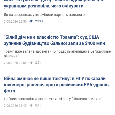
українцям розповіли, чого очікувати
Як на заправках уже змінили вартість пального
23,3 т.
7.08.2026 22:56
"Білий дім не є власністю Трампа": суд США
зупинив будівництво бальної зали за $400 млн
Трамп вже заявив, що негайно подасть апеляцію а це "жахливе
рішення"
2,5 т.
7.08.2026 23:54
Війна змінює не лише тактику: в НГУ показали
інженерні рішення проти російських FPV-дронів.
Фото
Це "постапокаліптична естетика зі світу "Шаленого Макса"
8,7 т.
7.08.2026 23:47