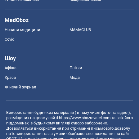
MedOboz
Новини медицини
MAMACLUB
Covid
Шоу
Афіша
Плітки
Краса
Мода
Жіночий журнал
Використання будь-яких матеріалів ( в тому числі фото- та відео-),
розміщених на цьому сайті
https://www.obozrevatel.com
та всіх його
піддоменах, в будь-якому вигляді суворо заборонено.
Дозволяється використання при отриманні письмового дозволу
на їх використання та за умови обов'язкового посилання на сайт
OBOZ.UA, а для інтернет-видань - при отриманні письмового