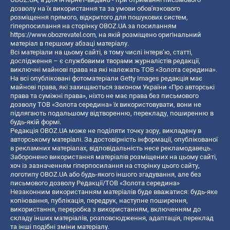
дозволу на їх використання та за умови обов'язкового
розміщення прямого, відкритого для пошукових систем,
гіперпосилання на сторінку OBOZ.UA за посиланням
https://www.obozrevatel.com
, на якій розміщено оригінальний
матеріал в першому абзаці матеріалу.
Всі матеріали на цьому сайті, в тому числі інтерв’ю, статті,
дослідження – є службовими творами журналістів редакції,
виключні майнові права на які належать ТОВ «Золота середина».
На всі опубліковані фотоматеріали Getty Images редакція має
майнові права, які захищаються законом України «Про авторські
права та суміжні права», ніхто не має права без письмового
дозволу ТОВ «Золота середина» їх використовувати, вони не
підлягають подальшому відтворенню, перекладу, поширенню в
будь-якій формі.
Редакція OBOZ.UA може не поділяти точку зору, викладену в
авторському матеріалі. За достовірність інформації, опублікованої
в рекламних матеріалах, відповідальність несе рекламодавець.
Заборонено використання матеріалів розміщених на цьому сайті,
хоч із зазначенням гіперпосилання на сторінку цього сайту,
логотипу OBOZ.UA або будь-якого іншого згадування, але без
письмового дозволу Редакції/ТОВ «Золота середина»
Незаконним використанням матеріалів буде вважатися: будь-яке
копiювання, публiкацiя, передрук, наступне поширення,
використання, переробка з використанням, включенням до
складу інших матеріалів, розповсюдження, адаптація, переклад
та інші подібні зміни матеріалу.