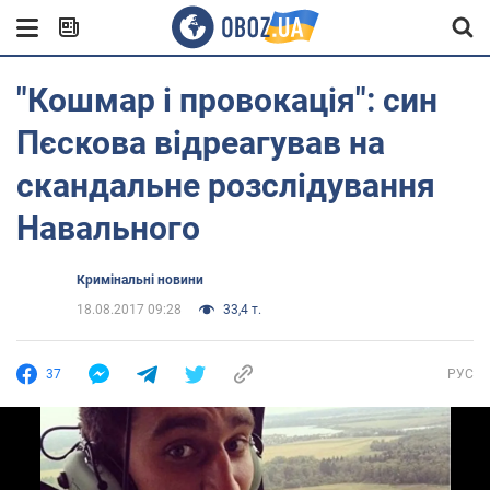
"Кошмар і провокація": син
Пєскова відреагував на
скандальне розслідування
Навального
Кримінальні новини
18.08.2017 09:28
33,4 т.
37
РУС