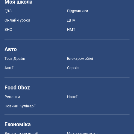
Моя школа
ГДЗ
Підручники
Онлайн уроки
ДПА
ЗНО
НМТ
Авто
Тест Драйв
Електромобілі
Акції
Сервіс
Food Oboz
Рецепти
Напої
Новини Кулінарії
Економіка
Ринки та компанії
Макроекономіка