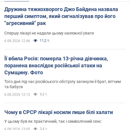
Дружина тяжкохворого Джо Байдена назвала
перший симптом, який сигналізував про його
"агресивний" рак
Спершу лікарі не надали цьому належної уваги
11,2 т.
6.08.2026 12:46
Її вбила Росія: померла 13-річна дівчинка,
поранена внаслідок російської атаки на
Сумщину. Фото
Того дня під час російського обстрілу загинули її брат, вітчим
та бабуся
9,3 т.
6.08.2026 12:13
Чому в СРСР лікарі носили лише білі халати
У цьому був як практичний, так і символічний сенс
3,4 т.
6.08.2026 13:00