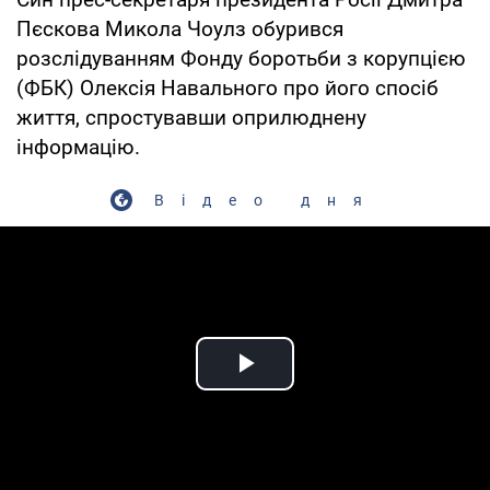
Пєскова Микола Чоулз обурився
розслідуванням Фонду боротьби з корупцією
(ФБК) Олексія Навального про його спосіб
життя, спростувавши оприлюднену
інформацію.
Відео дня
Play Video