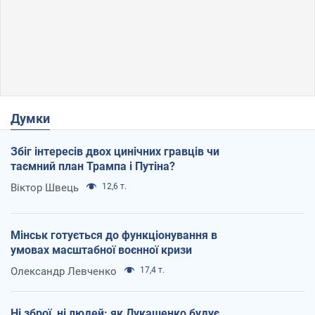
Думки
Збіг інтересів двох цинічних гравців чи
таємний план Трампа і Путіна?
Віктор Швець
12,6 т.
Мінськ готується до функціонування в
умовах масштабної воєнної кризи
Олександр Левченко
17,4 т.
Ні зброї, ні людей: як Лукашенко будує