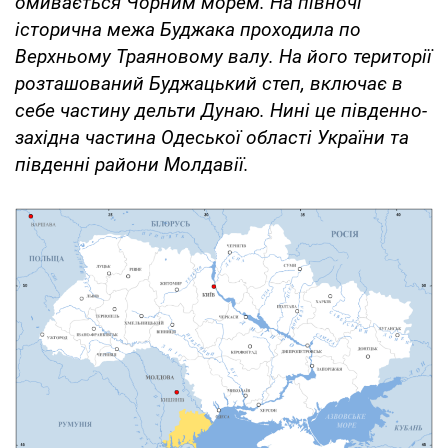
омивається Чорним морем. На півночі
історична межа Буджака проходила по
Верхньому Траяновому валу. На його території
розташований Буджацький степ, включає в
себе частину дельти Дунаю. Нині це південно-
західна частина Одеської області України та
південні райони Молдавії.