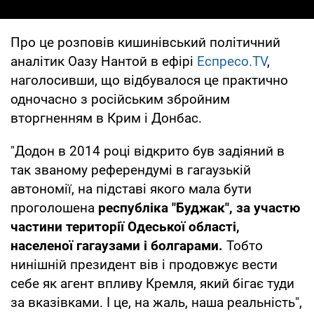
Про це розповів кишинівський політичний
аналітик Оазу Нантой в ефірі
Еспресо.TV
,
наголосивши, що відбувалося це практично
одночасно з російським збройним
вторгненням в Крим і Донбас.
"Додон в 2014 році відкрито був задіяний в
так званому референдумі в гагаузькій
автономії, на підставі якого мала бути
проголошена
республіка "Буджак
", за участю
частини території Одеської області,
населеної гагаузами і болгарами.
Тобто
нинішній президент вів і продовжує вести
себе як агент впливу Кремля, який бігає туди
за вказівками. І це, на жаль, наша реальність",