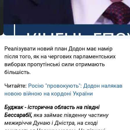
Реалізувати новий план Додон має намір
після того, як на чергових парламентських
виборах пропутінські сили отримають
більшість.
Читайте:
Росію "провокують": Додон налякав
новою війною на кордоні України
Буджак - історична область на півдні
Бессарабії,
яка займає південну частину
межиріччя Дунаю і Дністра, на сході