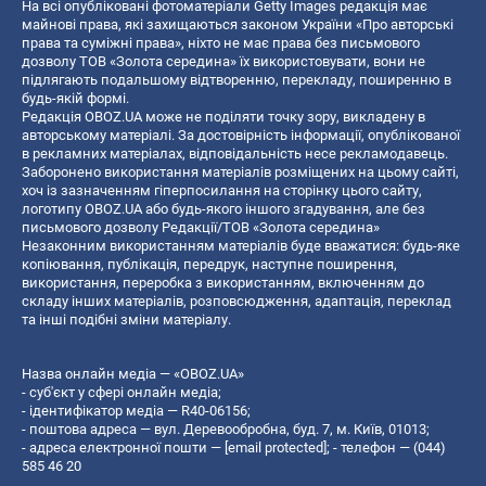
На всі опубліковані фотоматеріали Getty Images редакція має
майнові права, які захищаються законом України «Про авторські
права та суміжні права», ніхто не має права без письмового
дозволу ТОВ «Золота середина» їх використовувати, вони не
підлягають подальшому відтворенню, перекладу, поширенню в
будь-якій формі.
Редакція OBOZ.UA може не поділяти точку зору, викладену в
авторському матеріалі. За достовірність інформації, опублікованої
в рекламних матеріалах, відповідальність несе рекламодавець.
Заборонено використання матеріалів розміщених на цьому сайті,
хоч із зазначенням гіперпосилання на сторінку цього сайту,
логотипу OBOZ.UA або будь-якого іншого згадування, але без
письмового дозволу Редакції/ТОВ «Золота середина»
Незаконним використанням матеріалів буде вважатися: будь-яке
копiювання, публiкацiя, передрук, наступне поширення,
використання, переробка з використанням, включенням до
складу інших матеріалів, розповсюдження, адаптація, переклад
та інші подібні зміни матеріалу.
Назва онлайн медіа — «OBOZ.UA»
- суб'єкт у сфері онлайн медіа;
- ідентифікатор медіа — R40-06156;
- поштова адреса — вул. Деревообробна, буд. 7, м. Київ, 01013;
- адреса електронної пошти —
[email protected]
; - телефон — (044)
585 46 20