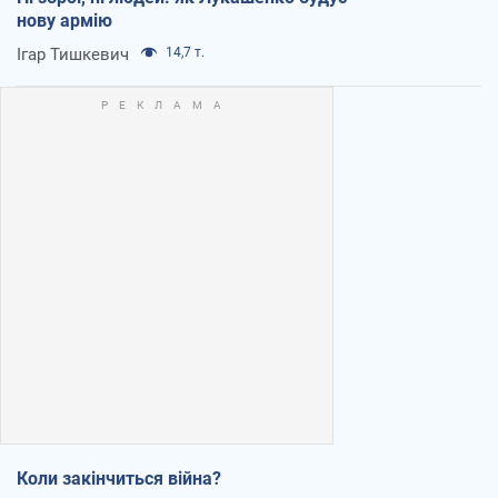
нову армію
Ігар Тишкевич
14,7 т.
Коли закінчиться війна?