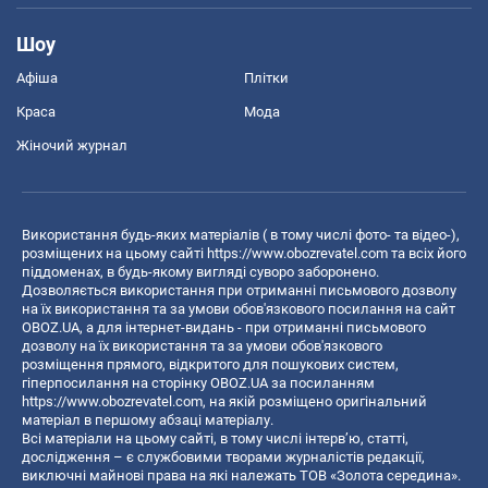
Шоу
Афіша
Плітки
Краса
Мода
Жіночий журнал
Використання будь-яких матеріалів ( в тому числі фото- та відео-),
розміщених на цьому сайті
https://www.obozrevatel.com
та всіх його
піддоменах, в будь-якому вигляді суворо заборонено.
Дозволяється використання при отриманні письмового дозволу
на їх використання та за умови обов'язкового посилання на сайт
OBOZ.UA, а для інтернет-видань - при отриманні письмового
дозволу на їх використання та за умови обов'язкового
розміщення прямого, відкритого для пошукових систем,
гіперпосилання на сторінку OBOZ.UA за посиланням
https://www.obozrevatel.com
, на якій розміщено оригінальний
матеріал в першому абзаці матеріалу.
Всі матеріали на цьому сайті, в тому числі інтерв’ю, статті,
дослідження – є службовими творами журналістів редакції,
виключні майнові права на які належать ТОВ «Золота середина».