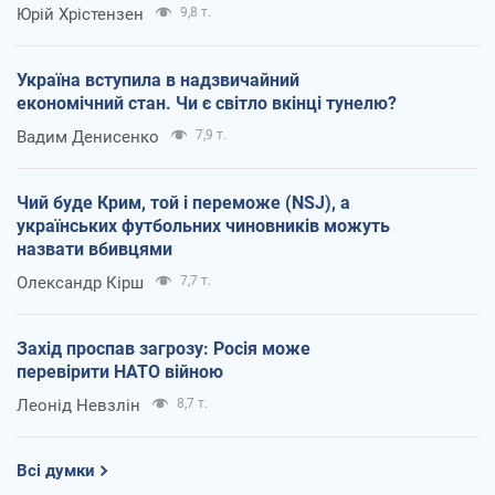
Юрій Хрістензен
9,8 т.
Україна вступила в надзвичайний
економічний стан. Чи є світло вкінці тунелю?
Вадим Денисенко
7,9 т.
Чий буде Крим, той і переможе (NSJ), а
українських футбольних чиновників можуть
назвати вбивцями
Олександр Кірш
7,7 т.
Захід проспав загрозу: Росія може
перевірити НАТО війною
Леонід Невзлін
8,7 т.
Всі думки