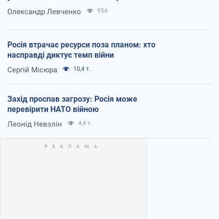
Олександр Левченко
954
Росія втрачає ресурси поза планом: хто
насправді диктує темп війни
Сергій Місюра
10,4 т.
Захід проспав загрозу: Росія може
перевірити НАТО війною
Леонід Невзлін
4,4 т.