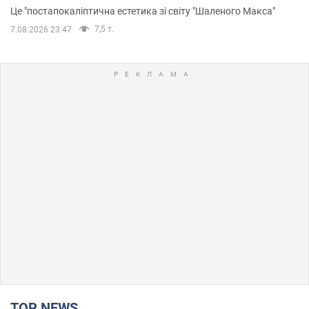
Це "постапокаліптична естетика зі світу "Шаленого Макса"
7,5 т.
7.08.2026 23:47
TOP NEWS