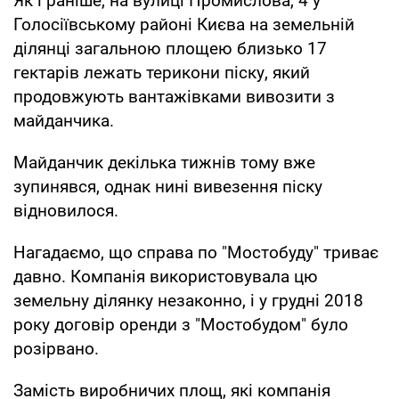
Як і раніше, на вулиці Промислова, 4 у
Голосіївському районі Києва на земельній
ділянці загальною площею близько 17
гектарів лежать терикони піску, який
продовжують вантажівками вивозити з
майданчика.
Майданчик декілька тижнів тому вже
зупинявся, однак нині вивезення піску
відновилося.
Нагадаємо, що справа по "Мостобуду" триває
давно. Компанія використовувала цю
земельну ділянку незаконно, і у грудні 2018
року договір оренди з "Мостобудом" було
розірвано.
Замість виробничих площ, які компанія