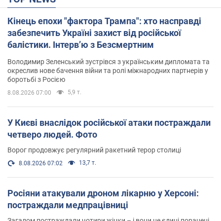
Кінець епохи "фактора Трампа": хто насправді
забезпечить Україні захист від російської
балістики. Інтерв’ю з Безсмертним
Володимир Зеленський зустрівся з українським дипломата та
окреслив нове бачення війни та ролі міжнародних партнерів у
боротьбі з Росією
5,9 т.
8.08.2026 07:00
У Києві внаслідок російської атаки постраждали
четверо людей. Фото
Ворог продовжує регулярний ракетний терор столиці
13,7 т.
8.08.2026 07:02
Росіяни атакували дроном лікарню у Херсоні:
постраждали медпрацівниці
Загалом постраждали чотири жінки – і вони не єдині поранені