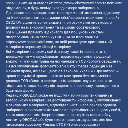
розміщених на цьому сайті
https://www.obozrevatel.com
та всіх його
піддоменах, в будь-якому вигляді суворо заборонено.
Дозволяється використання при отриманні письмового дозволу
на їх використання та за умови обов'язкового посилання на сайт
OBOZ.UA, а для інтернет-видань - при отриманні письмового
дозволу на їх використання та за умови обов'язкового
розміщення прямого, відкритого для пошукових систем,
гіперпосилання на сторінку OBOZ.UA за посиланням
https://www.obozrevatel.com
, на якій розміщено оригінальний
матеріал в першому абзаці матеріалу.
Всі матеріали на цьому сайті, в тому числі інтерв’ю, статті,
дослідження – є службовими творами журналістів редакції,
виключні майнові права на які належать ТОВ «Золота середина».
На всі опубліковані фотоматеріали Getty Images редакція має
майнові права, які захищаються законом України «Про авторські
права та суміжні права», ніхто не має права без письмового
дозволу ТОВ «Золота середина» їх використовувати, вони не
підлягають подальшому відтворенню, перекладу, поширенню в
будь-якій формі.
Редакція OBOZ.UA може не поділяти точку зору, викладену в
авторському матеріалі. За достовірність інформації, опублікованої
в рекламних матеріалах, відповідальність несе рекламодавець.
Заборонено використання матеріалів розміщених на цьому сайті,
хоч із зазначенням гіперпосилання на сторінку цього сайту,
логотипу OBOZ.UA або будь-якого іншого згадування, але без
письмового дозволу Редакції/ТОВ «Золота середина»