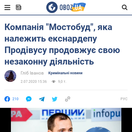
Компанія "Мостобуд", яка
належить екснардепу
Продівусу продовжує свою
незаконну діяльність
Гліб Іванов
Кримінальні новини
2.07.2020 15:36
9,0 т.
210
РУС