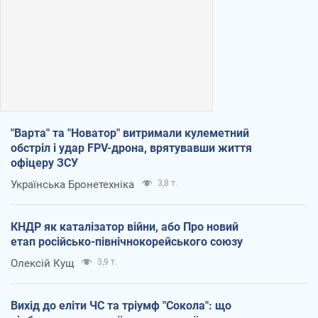
"Варта" та "Новатор" витримали кулеметний
обстріл і удар FPV-дрона, врятувавши життя
офіцеру ЗСУ
Українська Бронетехніка
3,8 т.
КНДР як каталізатор війни, або Про новий
етап російсько-північнокорейського союзу
Олексій Кущ
3,9 т.
Вихід до еліти ЧС та тріумф "Сокола": що