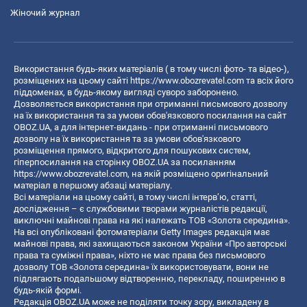
Жіночий журнал
Використання будь-яких матеріалів ( в тому числі фото- та відео-),
розміщених на цьому сайті
https://www.obozrevatel.com
та всіх його
піддоменах, в будь-якому вигляді суворо заборонено.
Дозволяється використання при отриманні письмового дозволу
на їх використання та за умови обов'язкового посилання на сайт
OBOZ.UA, а для інтернет-видань - при отриманні письмового
дозволу на їх використання та за умови обов'язкового
розміщення прямого, відкритого для пошукових систем,
гіперпосилання на сторінку OBOZ.UA за посиланням
https://www.obozrevatel.com
, на якій розміщено оригінальний
матеріал в першому абзаці матеріалу.
Всі матеріали на цьому сайті, в тому числі інтерв’ю, статті,
дослідження – є службовими творами журналістів редакції,
виключні майнові права на які належать ТОВ «Золота середина».
На всі опубліковані фотоматеріали Getty Images редакція має
майнові права, які захищаються законом України «Про авторські
права та суміжні права», ніхто не має права без письмового
дозволу ТОВ «Золота середина» їх використовувати, вони не
підлягають подальшому відтворенню, перекладу, поширенню в
будь-якій формі.
Редакція OBOZ.UA може не поділяти точку зору, викладену в