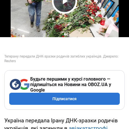
Play Video
Будьте першими у курсі головного —
підпишіться на Новини на OBOZ.UA у
Google
Підписатися
Україна передала Ірану ДНК-зразки родичів
українців, які загинули в
авіакатастрофі