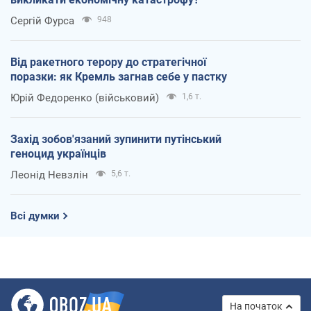
Сергій Фурса
948
Від ракетного терору до стратегічної
поразки: як Кремль загнав себе у пастку
Юрій Федоренко (військовий)
1,6 т.
Захід зобов'язаний зупинити путінський
геноцид українців
Леонід Невзлін
5,6 т.
Всі думки
На початок