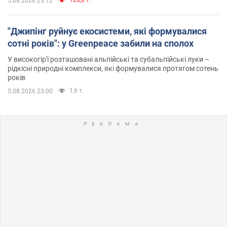
120,6 т.
5.08.2026 23:12
"Джипінг руйнує екосистеми, які формувалися
сотні років": у Greenpeace забили на сполох
У високогір'ї розташовані альпійські та субальпійські луки –
рідкісні природні комплекси, які формувалися протягом сотень
років
1,6 т.
5.08.2026 23:00