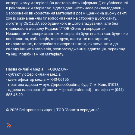
авторському матеріалі. За достовірність інформації, опублікованої
в рекламних матеріалах, відповідальність несе рекламодавець.
Заборонено використання матеріалів розміщених на цьому сайті,
хоч із зазначенням гіперпосилання на сторінку цього сайту,
логотипу OBOZ.UA або будь-якого іншого згадування, але без
письмового дозволу Редакції/ТОВ «Золота середина»
Незаконним використанням матеріалів буде вважатися: будь-яке
копiювання, публiкацiя, передрук, наступне поширення,
використання, переробка з використанням, включенням до
складу інших матеріалів, розповсюдження, адаптація, переклад
та інші подібні зміни матеріалу.
Назва онлайн медіа — «OBOZ.UA»
- суб'єкт у сфері онлайн медіа;
- ідентифікатор медіа — R40-06156;
- поштова адреса — вул. Деревообробна, буд. 7, м. Київ, 01013;
- адреса електронної пошти —
[email protected]
; - телефон — (044)
585 46 20
© 2026 Всі права захищені, ТОВ "Золота середина".