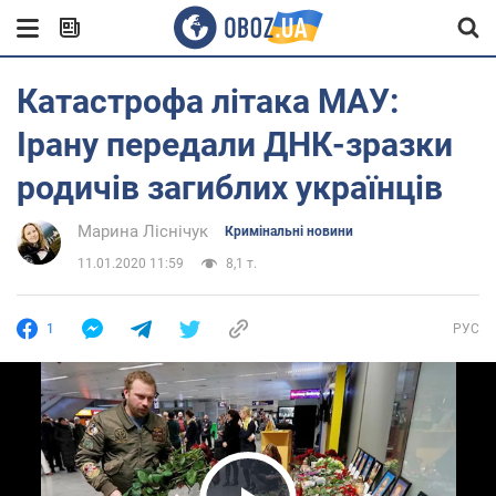
Катастрофа літака МАУ:
Ірану передали ДНК-зразки
родичів загиблих українців
Марина Ліснічук
Кримінальні новини
11.01.2020 11:59
8,1 т.
1
РУС