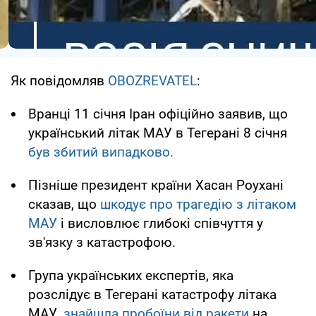
Як повідомляв
OBOZREVATEL
:
Вранці 11 січня Іран офіційно заявив, що
український літак МАУ в Тегерані 8 січня
був збитий випадково.
Пізніше президент країни Хасан Роухані
сказав, що
шкодує про трагедію з літаком
МАУ
і висловлює глибокі співчуття у
зв'язку з катастрофою.
Група українських експертів, яка
розслідує в Тегерані катастрофу літака
МАУ,
знайшла пробоїни від ракети
на