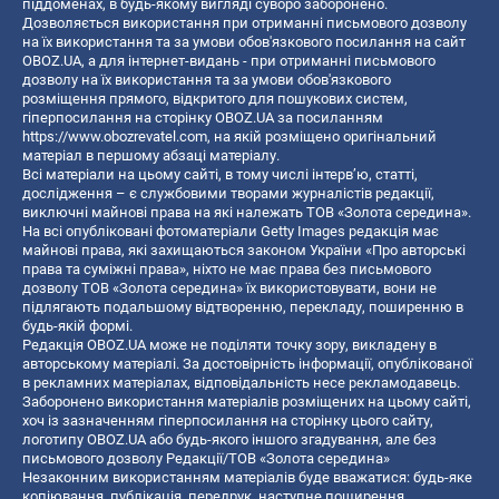
піддоменах, в будь-якому вигляді суворо заборонено.
Дозволяється використання при отриманні письмового дозволу
на їх використання та за умови обов'язкового посилання на сайт
OBOZ.UA, а для інтернет-видань - при отриманні письмового
дозволу на їх використання та за умови обов'язкового
розміщення прямого, відкритого для пошукових систем,
гіперпосилання на сторінку OBOZ.UA за посиланням
https://www.obozrevatel.com
, на якій розміщено оригінальний
матеріал в першому абзаці матеріалу.
Всі матеріали на цьому сайті, в тому числі інтерв’ю, статті,
дослідження – є службовими творами журналістів редакції,
виключні майнові права на які належать ТОВ «Золота середина».
На всі опубліковані фотоматеріали Getty Images редакція має
майнові права, які захищаються законом України «Про авторські
права та суміжні права», ніхто не має права без письмового
дозволу ТОВ «Золота середина» їх використовувати, вони не
підлягають подальшому відтворенню, перекладу, поширенню в
будь-якій формі.
Редакція OBOZ.UA може не поділяти точку зору, викладену в
авторському матеріалі. За достовірність інформації, опублікованої
в рекламних матеріалах, відповідальність несе рекламодавець.
Заборонено використання матеріалів розміщених на цьому сайті,
хоч із зазначенням гіперпосилання на сторінку цього сайту,
логотипу OBOZ.UA або будь-якого іншого згадування, але без
письмового дозволу Редакції/ТОВ «Золота середина»
Незаконним використанням матеріалів буде вважатися: будь-яке
копiювання, публiкацiя, передрук, наступне поширення,