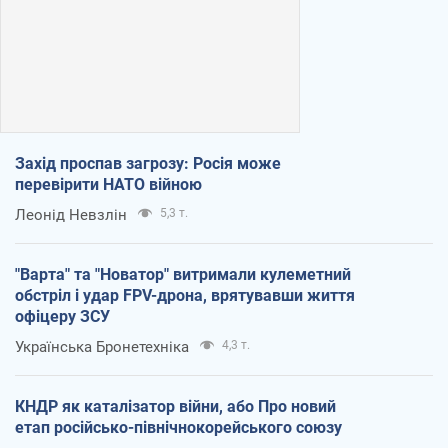
Захід проспав загрозу: Росія може
перевірити НАТО війною
Леонід Невзлін
5,3 т.
"Варта" та "Новатор" витримали кулеметний
обстріл і удар FPV-дрона, врятувавши життя
офіцеру ЗСУ
Українська Бронетехніка
4,3 т.
КНДР як каталізатор війни, або Про новий
етап російсько-північнокорейського союзу