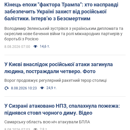
Кінець епохи "фактора Трампа": хто насправді
забезпечить Україні захист від російської
балістики. Інтерв’ю з Безсмертним
Володимир Зеленський зустрівся з українським дипломата та
окреслив нове бачення війни та ролі міжнародних партнерів у
боротьбі з Росією
14,6 т.
8.08.2026 07:00
У Києві внаслідок російської атаки загинула
людина, постраждали четверо. Фото
Ворог продовжує регулярний ракетний терор столиці
24,9 т.
8.08.2026 10:23
У Сизрані атаковано НПЗ, спалахнула пожежа:
піднявся стовп чорного диму. Відео
Самарську область всю ніч атакували БПЛА
2,8 т.
8.08.2026 07:03