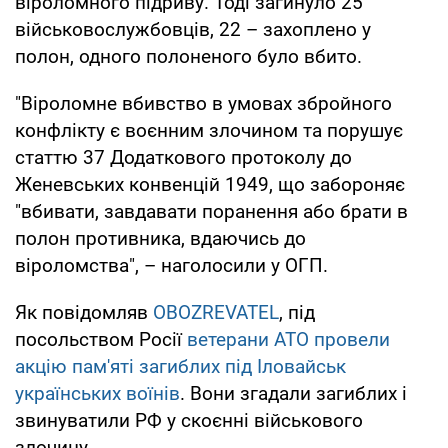
віроломного підриву. Тоді загинуло 25
військовослужбовців, 22 – захоплено у
полон, одного полоненого було вбито.
"Віроломне вбивство в умовах збройного
конфлікту є воєнним злочином та порушує
статтю 37 Додаткового протоколу до
Женевських конвенцій 1949, що забороняє
"вбивати, завдавати поранення або брати в
полон противника, вдаючись до
віроломства", – наголосили у ОГП.
Як повідомляв
OBOZREVATEL
, під
посольством Росії
ветерани АТО провели
акцію пам'яті загиблих під Іловайськ
українських воїнів
. Вони згадали загиблих і
звинуватили РФ у скоєнні військового
злочину.