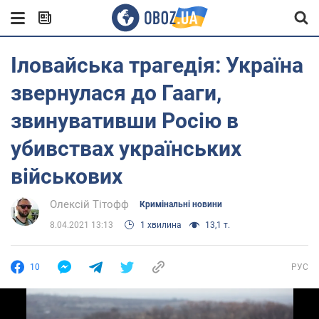
Іловайська трагедія: Україна
звернулася до Гааги,
звинувативши Росію в
убивствах українських
військових
Олексій Тітофф
Кримінальні новини
8.04.2021 13:13
1 хвилина
13,1 т.
10
РУС