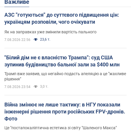
Важливе
АЗС "готуються" до суттєвого підвищення цін:
українцям розповіли, чого очікувати
Як на заправках уже змінили вартість пального
23,6 т.
7.08.2026 22:56
"Білий дім не є власністю Трампа": суд США
зупинив будівництво бальної зали за $400 млн
Трамп вже заявив, що негайно подасть апеляцію а це "жахливе
рішення"
3,0 т.
7.08.2026 23:54
Війна змінює не лише тактику: в НГУ показали
інженерні рішення проти російських FPV-дронів.
Фото
Це "постапокаліптична естетика зі світу "Шаленого Макса"