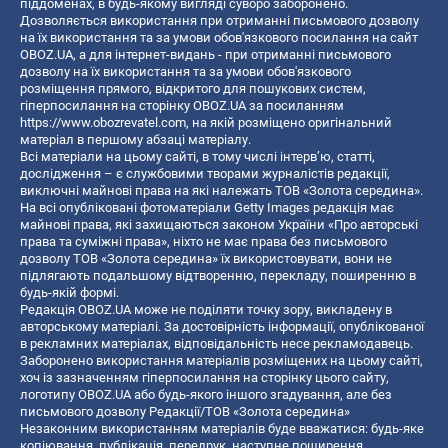
піддоменах, в будь-якому вигляді суворо заборонено.
Дозволяється використання при отриманні письмового дозволу
на їх використання та за умови обов'язкового посилання на сайт
OBOZ.UA, а для інтернет-видань - при отриманні письмового
дозволу на їх використання та за умови обов'язкового
розміщення прямого, відкритого для пошукових систем,
гіперпосилання на сторінку OBOZ.UA за посиланням
https://www.obozrevatel.com
, на якій розміщено оригінальний
матеріал в першому абзаці матеріалу.
Всі матеріали на цьому сайті, в тому числі інтерв’ю, статті,
дослідження – є службовими творами журналістів редакції,
виключні майнові права на які належать ТОВ «Золота середина».
На всі опубліковані фотоматеріали Getty Images редакція має
майнові права, які захищаються законом України «Про авторські
права та суміжні права», ніхто не має права без письмового
дозволу ТОВ «Золота середина» їх використовувати, вони не
підлягають подальшому відтворенню, перекладу, поширенню в
будь-якій формі.
Редакція OBOZ.UA може не поділяти точку зору, викладену в
авторському матеріалі. За достовірність інформації, опублікованої
в рекламних матеріалах, відповідальність несе рекламодавець.
Заборонено використання матеріалів розміщених на цьому сайті,
хоч із зазначенням гіперпосилання на сторінку цього сайту,
логотипу OBOZ.UA або будь-якого іншого згадування, але без
письмового дозволу Редакції/ТОВ «Золота середина»
Незаконним використанням матеріалів буде вважатися: будь-яке
копiювання, публiкацiя, передрук, наступне поширення,