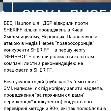
БЕБ, Нацполіція і ДБР відкрили проти
SHERIFF кілька проваджень в Києві,
Хмельницькому, Чернівцях. Паралельно з
атакою в медіа і через "правоохоронців"
конкуренти SHERIFF – в першу чергу
"ВЕНБЕСТ" – почали розсилати клієнтам
компанії листи з рекомендацією не
працювати з SHERIFF.
Вся сукупність дій (публікації у "сміттєвих"
ЗМІ, написані як під копірку запити нардепа,
провадження "за гарячими слідами",
неринкові дії конкурентів) свідчать про
перевірені методи з 90-х, які так полюбляли в