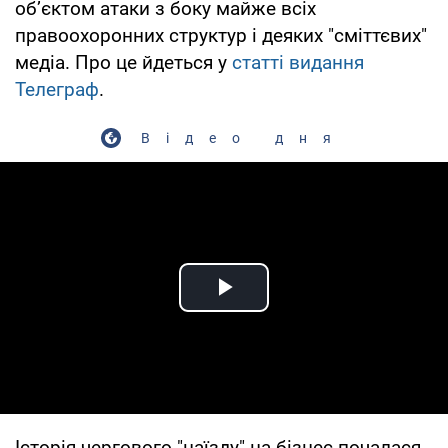
обʼєктом атаки з боку майже всіх
правоохоронних структур і деяких "сміттєвих"
медіа. Про це йдеться у
статті видання
Телеграф
.
Відео дня
Play Video
Історія чергового "наїзду" на бізнес почалася