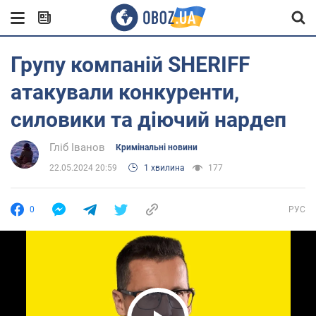
Групу компаній SHERIFF
атакували конкуренти,
силовики та діючий нардеп
Гліб Іванов
Кримінальні новини
22.05.2024 20:59
1 хвилина
177
0
РУС