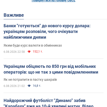
Повернутися на головну OBOZ
Важливе
Банки "готуються" до нового курсу долара:
українцям розповіли, чого очікувати
найближчими днями
Яким буде курс валюти в обмінниках
152,1 т.
6.08.2026 22:58
Українцям обіцяють по 850 грн від мобільних
операторів: що не так з цими повідомленнями
Як не потрапити в пастку шахраїв
16,8 т.
6.08.2026 21:02
Найдорожчий футболіст "Динамо" забив
"Карабаху" вже на 10-й хвилині матчу. Відео