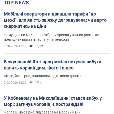
TOP NEWS
Мобільні оператори підвищили тарифи "до
межі", але якість зв'язку деградувала: чи варто
скаржитись на ціни
Чому ціни на мобільний зв'язок зросли у кілька разів і як
поліпшити якість інтернету на телефоні
15,9 т.
7.08.2026 12:00
В окупованій Ялті прогриміли потужні вибухи:
валить чорний дим. Фото і відео
Місто, ймовірно, опинилося під атакою дронів
1,9 т.
7.08.2026 13:26
У Коблевому на Миколаївщині стався вибух у
морі: загинув чоловік, є постраждалі
Чоловік, ймовірно, підірвався на морській міні