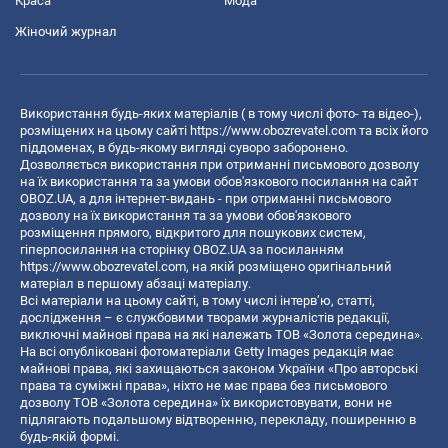
Краса
Мода
Жіночий журнал
Використання будь-яких матеріалів ( в тому числі фото- та відео-),
розміщених на цьому сайті
https://www.obozrevatel.com
та всіх його
піддоменах, в будь-якому вигляді суворо заборонено.
Дозволяється використання при отриманні письмового дозволу
на їх використання та за умови обов'язкового посилання на сайт
OBOZ.UA, а для інтернет-видань - при отриманні письмового
дозволу на їх використання та за умови обов'язкового
розміщення прямого, відкритого для пошукових систем,
гіперпосилання на сторінку OBOZ.UA за посиланням
https://www.obozrevatel.com
, на якій розміщено оригінальний
матеріал в першому абзаці матеріалу.
Всі матеріали на цьому сайті, в тому числі інтерв’ю, статті,
дослідження – є службовими творами журналістів редакції,
виключні майнові права на які належать ТОВ «Золота середина».
На всі опубліковані фотоматеріали Getty Images редакція має
майнові права, які захищаються законом України «Про авторські
права та суміжні права», ніхто не має права без письмового
дозволу ТОВ «Золота середина» їх використовувати, вони не
підлягають подальшому відтворенню, перекладу, поширенню в
будь-якій формі.