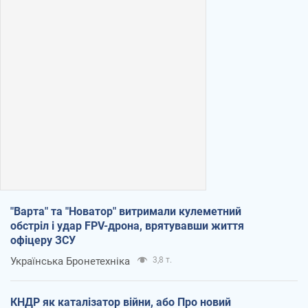
"Варта" та "Новатор" витримали кулеметний
обстріл і удар FPV-дрона, врятувавши життя
офіцеру ЗСУ
Українська Бронетехніка
3,8 т.
КНДР як каталізатор війни, або Про новий