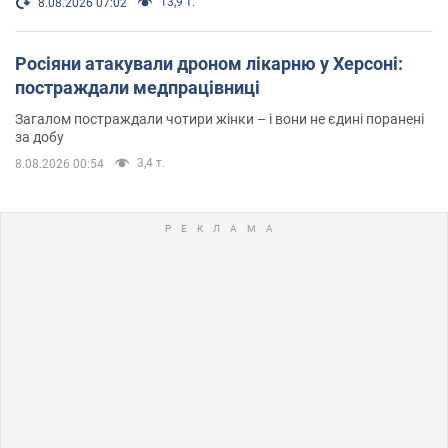
13,9 т.
8.08.2026 07:02
Росіяни атакували дроном лікарню у Херсоні:
постраждали медпрацівниці
Загалом постраждали чотири жінки – і вони не єдині поранені
за добу
3,4 т.
8.08.2026 00:54