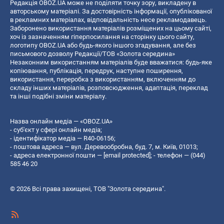
Редакція OBOZ.UA може не поділяти точку зору, викладену в
авторському матеріалі. За достовірність інформації, опублікованої
в рекламних матеріалах, відповідальність несе рекламодавець.
Заборонено використання матеріалів розміщених на цьому сайті,
хоч із зазначенням гіперпосилання на сторінку цього сайту,
логотипу OBOZ.UA або будь-якого іншого згадування, але без
письмового дозволу Редакції/ТОВ «Золота середина»
Незаконним використанням матеріалів буде вважатися: будь-яке
копiювання, публiкацiя, передрук, наступне поширення,
використання, переробка з використанням, включенням до
складу інших матеріалів, розповсюдження, адаптація, переклад
та інші подібні зміни матеріалу.
Назва онлайн медіа — «OBOZ.UA»
- суб'єкт у сфері онлайн медіа;
- ідентифікатор медіа — R40-06156;
- поштова адреса — вул. Деревообробна, буд. 7, м. Київ, 01013;
- адреса електронної пошти —
[email protected]
; - телефон — (044)
585 46 20
© 2026 Всі права захищені, ТОВ "Золота середина".