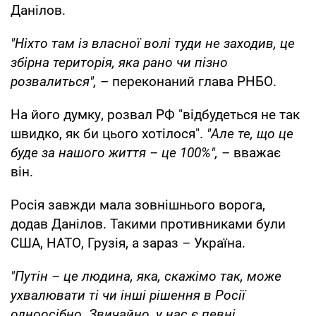
Данілов.
"Ніхто там із власної волі туди не заходив, це
збірна територія, яка рано чи пізно
розвалиться",
– переконаний глава РНБО.
На його думку, розвал РФ "відбудеться не так
швидко, як би цього хотілося".
"Але те, що це
буде за нашого життя – це 100%",
– вважає
він.
Росія завжди мала зовнішнього ворога,
додав Данілов. Такими противниками були
США, НАТО, Грузія, а зараз
–
Україна.
"Путін – це людина, яка, скажімо так, може
ухвалювати ті чи інші рішення в Росії
одноосібно. Звичайно, у нас є певні