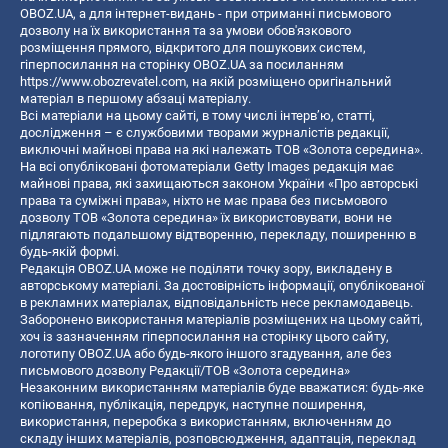
OBOZ.UA, а для інтернет-видань - при отриманні письмового
дозволу на їх використання та за умови обов'язкового
розміщення прямого, відкритого для пошукових систем,
гіперпосилання на сторінку OBOZ.UA за посиланням
https://www.obozrevatel.com
, на якій розміщено оригінальний
матеріал в першому абзаці матеріалу.
Всі матеріали на цьому сайті, в тому числі інтерв’ю, статті,
дослідження – є службовими творами журналістів редакції,
виключні майнові права на які належать ТОВ «Золота середина».
На всі опубліковані фотоматеріали Getty Images редакція має
майнові права, які захищаються законом України «Про авторські
права та суміжні права», ніхто не має права без письмового
дозволу ТОВ «Золота середина» їх використовувати, вони не
підлягають подальшому відтворенню, перекладу, поширенню в
будь-якій формі.
Редакція OBOZ.UA може не поділяти точку зору, викладену в
авторському матеріалі. За достовірність інформації, опублікованої
в рекламних матеріалах, відповідальність несе рекламодавець.
Заборонено використання матеріалів розміщених на цьому сайті,
хоч із зазначенням гіперпосилання на сторінку цього сайту,
логотипу OBOZ.UA або будь-якого іншого згадування, але без
письмового дозволу Редакції/ТОВ «Золота середина»
Незаконним використанням матеріалів буде вважатися: будь-яке
копiювання, публiкацiя, передрук, наступне поширення,
використання, переробка з використанням, включенням до
складу інших матеріалів, розповсюдження, адаптація, переклад