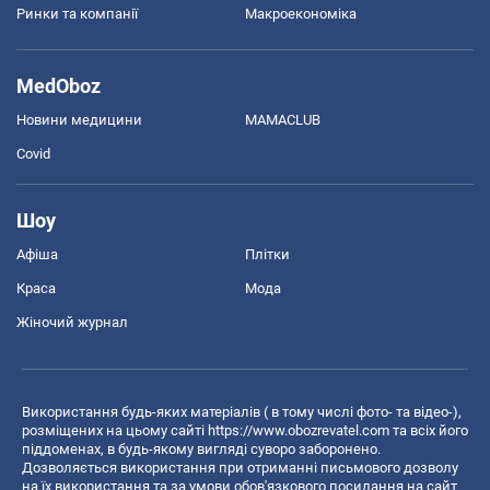
Ринки та компанії
Макроекономіка
MedOboz
Новини медицини
MAMACLUB
Covid
Шоу
Афіша
Плітки
Краса
Мода
Жіночий журнал
Використання будь-яких матеріалів ( в тому числі фото- та відео-),
розміщених на цьому сайті
https://www.obozrevatel.com
та всіх його
піддоменах, в будь-якому вигляді суворо заборонено.
Дозволяється використання при отриманні письмового дозволу
на їх використання та за умови обов'язкового посилання на сайт