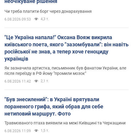
неочікуване рішення
Чи треба платити борг через донарахування
4,3 т.
6.08.2026 09:53
"Це Україна напала!" Оксана Вояж викрила
київського поета, якого "зазомбували": він навіть
російської не знав, а тепер хоче геноциду
українців
Як зазначила артистка, письменник був фанатом України, але
після переїзду в РФ йому "промили мозок"
2,1 т.
6.08.2026 11:42
"Був знесилений": в Україні врятували
пораненого грифа, який обрав для себе
нетиповий маршрут. Фото
Травмованого птаха виявили на межі Київщині та Черкащини
1,5 т.
6.08.2026 11:09