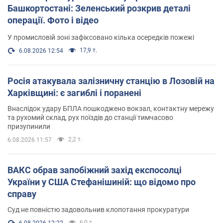
Башкортостані: Зеленський розкрив деталі
операції. Фото і відео
У промисловій зоні зафіксовано кілька осередків пожежі
17,9 т.
6.08.2026 12:54
Росія атакувала залізничну станцію в Лозовій на
Харківщині: є загиблі і поранені
Внаслідок удару БПЛА пошкоджено вокзал, контактну мережу
та рухомий склад, рух поїздів до станції тимчасово
призупинили
2,2 т.
6.08.2026 11:57
ВАКС обрав запобіжний захід експосолці
України у США Стефанішиній: що відомо про
справу
Суд не повністю задовольнив клопотання прокуратури
6,0 т.
6.08.2026 12:22