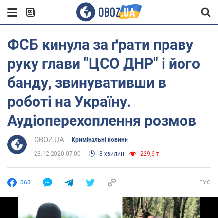
ФСБ кинула за ґрати праву
руку глави "ЦСО ДНР" і його
банду, звинувативши в
роботі на Україну.
Аудіоперехоплення розмов
OBOZ.UA
Кримінальні новини
28.12.2020 07:00
8 хвилин
229,6 т.
363
РУС