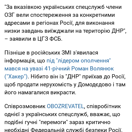
"За вказівкою українських спецслужб члени
ОЗГ вели спостереження за конкретними
адресами в регіонах Росії, для виконання
низки завдань виїжджали на територію ДНР",
– заявили в ЦГЗ ФСБ.
Пізніше в російських ЗМІ з'явилася
інформація, що
під "лідером ополчення"
мався на увазі 41-річний Роман Волянюк
("Хакер")
. Нібито він із "ДНР" приїхав до Росії,
щоб продати нерухомість у Домодєдово і там
його намагалися викрасти.
Співрозмовник
OBOZREVATEL
, співробітник
однієї з українських спецслужб, вважає, що
подібні гучні "перемоги" зараз критично
необхідні Федеральній службі безпеки Росії.