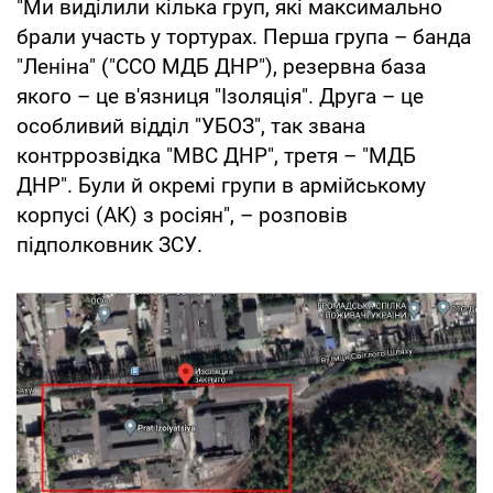
"Ми виділили кілька груп, які максимально
брали участь у тортурах. Перша група – банда
"Леніна" ("ССО МДБ ДНР"), резервна база
якого – це в'язниця "Ізоляція". Друга – це
особливий відділ "УБОЗ", так звана
контррозвідка "МВС ДНР", третя – "МДБ
ДНР". Були й окремі групи в армійському
корпусі (АК) з росіян", – розповів
підполковник ЗСУ.