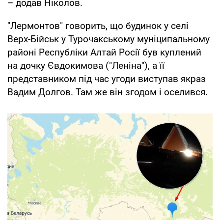
– додав Ніколов.
"Лермонтов" говорить, що будинок у селі
Верх-Бійськ у Турочакському муніципальному
районі Республіки Алтай Росії був куплений
на дочку Євдокимова ("Леніна"), а її
представником під час угоди виступав якраз
Вадим Долгов. Там же він згодом і оселився.