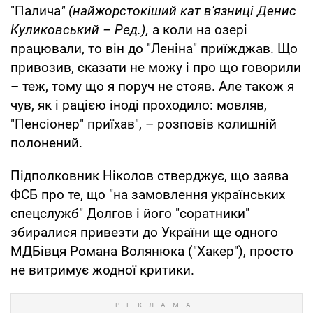
"Палича
" (найжорстокіший кат в'язниці Денис
Куликовський – Ред.),
а коли на озері
працювали, то він до "Леніна" приїжджав. Що
привозив, сказати не можу і про що говорили
– теж, тому що я поруч не стояв. Але також я
чув, як і рацією іноді проходило: мовляв,
"Пенсіонер" приїхав", – розповів колишній
полонений.
Підполковник Ніколов стверджує, що заява
ФСБ про те, що "на замовлення українських
спецслужб" Долгов і його "соратники"
збиралися привезти до України ще одного
МДБівця Романа Волянюка ("Хакер"), просто
не витримує жодної критики.