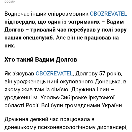
Водночас інший співрозмовник
OBOZREVATEL
підтвердив, що один із затриманих
–
Вадим
Долгов
–
тривалий час перебував у полі зору
наших спецслужб.
Але він
не працював на
них.
Хто такий Вадим Долгов
Як з'ясував
OBOZREVATEL
, Долгову 57 років,
він уродженець нині окупованого Донецька, в
якому жив там із сім'єю. Дружина і син –
уродженці м. Усольє-Сибірське Іркутської
області Росії. Всі були громадянами України.
Дружина деякий час працювала в
донецькому психоневрологічному диспансері,