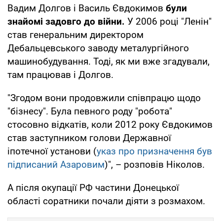
Вадим Долгов і Василь Євдокимов
були
знайомі задовго до війни.
У 2006 році "Ленін"
став генеральним директором
Дебальцевського заводу металургійного
машинобудування. Тоді, як ми вже згадували,
там працював і Долгов.
"Згодом вони продовжили співпрацю щодо
"бізнесу". Була певного роду "робота"
стосовно відкатів, коли 2012 року Євдокимов
став заступником голови Державної
іпотечної установи (
указ про призначення був
підписаний Азаровим
)", – розповів Ніколов.
А після окупації РФ частини Донецької
області соратники почали діяти з розмахом.