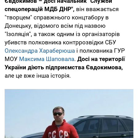
Євдокимов – досі начальник "Служби
спецоперацій МДБ ДНР",
він вважається
"творцем" справжнього концтабору в
Донецьку, відомого всім під назвою
"Ізоляція", а також одним із організаторів
убивств полковника контррозвідки СБУ
Олександра Хараберюша
і полковника ГУР
МОУ
Максима Шаповала
.
Досі на території
України діють підприємства Євдокимова,
але це вже інша історія.