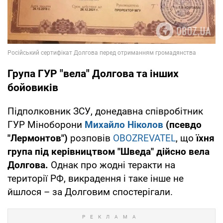
Група ГУР "вела" Долгова та інших
бойовиків
Підполковник ЗСУ, донедавна співробітник
ГУР Міноборони
Михайло Ніколов
(псевдо
"Лермонтов")
розповів
OBOZREVATEL
, що
їхня
група під керівництвом "Шведа" дійсно вела
Долгова.
Однак про жодні теракти на
території РФ, викрадення і таке інше не
йшлося – за Долговим спостерігали.