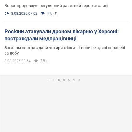
Ворог продовжує регулярний ракетний терор столиці
11,1 т.
8.08.2026 07:02
Росіяни атакували дроном лікарню у Херсоні:
постраждали медпрацівниці
Загалом постраждали чотири жінки – і вони не єдині поранені
за добу
2,9 т.
8.08.2026 00:54