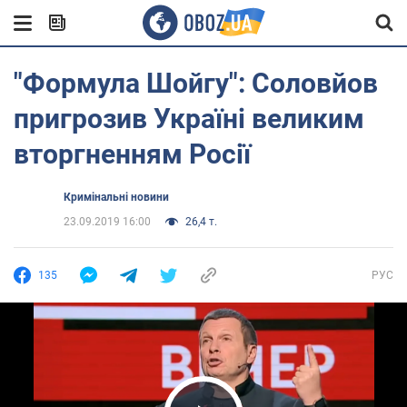
"Формула Шойгу": Соловйов
пригрозив Україні великим
вторгненням Росії
Кримінальні новини
23.09.2019 16:00
26,4 т.
135
РУС