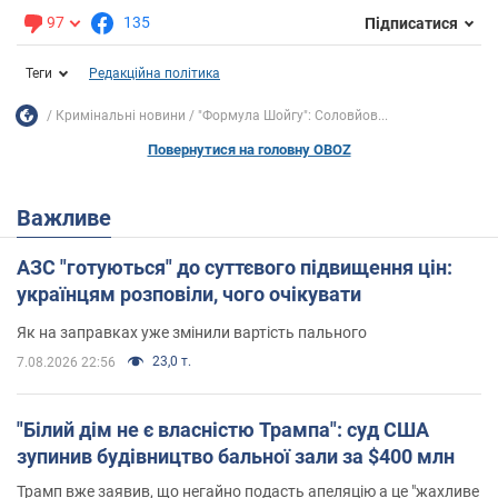
97
135
Підписатися
Теги
Редакційна політика
Кримінальні новини
"Формула Шойгу": Соловйов...
Повернутися на головну OBOZ
Важливе
АЗС "готуються" до суттєвого підвищення цін:
українцям розповіли, чого очікувати
Як на заправках уже змінили вартість пального
23,0 т.
7.08.2026 22:56
"Білий дім не є власністю Трампа": суд США
зупинив будівництво бальної зали за $400 млн
Трамп вже заявив, що негайно подасть апеляцію а це "жахливе