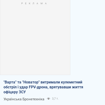
"Варта" та "Новатор" витримали кулеметний
обстріл і удар FPV-дрона, врятувавши життя
офіцеру ЗСУ
Українська Бронетехніка
3,7 т.