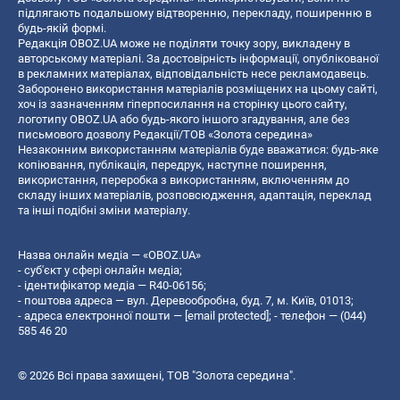
підлягають подальшому відтворенню, перекладу, поширенню в
будь-якій формі.
Редакція OBOZ.UA може не поділяти точку зору, викладену в
авторському матеріалі. За достовірність інформації, опублікованої
в рекламних матеріалах, відповідальність несе рекламодавець.
Заборонено використання матеріалів розміщених на цьому сайті,
хоч із зазначенням гіперпосилання на сторінку цього сайту,
логотипу OBOZ.UA або будь-якого іншого згадування, але без
письмового дозволу Редакції/ТОВ «Золота середина»
Незаконним використанням матеріалів буде вважатися: будь-яке
копiювання, публiкацiя, передрук, наступне поширення,
використання, переробка з використанням, включенням до
складу інших матеріалів, розповсюдження, адаптація, переклад
та інші подібні зміни матеріалу.
Назва онлайн медіа — «OBOZ.UA»
- суб'єкт у сфері онлайн медіа;
- ідентифікатор медіа — R40-06156;
- поштова адреса — вул. Деревообробна, буд. 7, м. Київ, 01013;
- адреса електронної пошти —
[email protected]
; - телефон — (044)
585 46 20
© 2026 Всі права захищені, ТОВ "Золота середина".