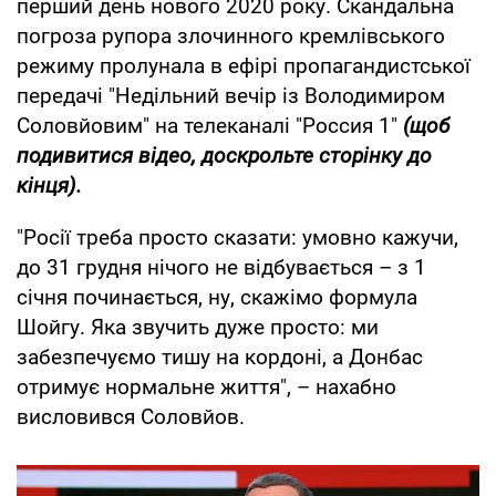
перший день нового 2020 року. Скандальна
погроза рупора злочинного кремлівського
режиму пролунала в ефірі пропагандистської
передачі "Недільний вечір із Володимиром
Соловйовим" на телеканалі "Россия 1"
(щоб
подивитися відео, доскрольте сторінку до
кінця).
"Росії треба просто сказати: умовно кажучи,
до 31 грудня нічого не відбувається – з 1
січня починається, ну, скажімо формула
Шойгу. Яка звучить дуже просто: ми
забезпечуємо тишу на кордоні, а Донбас
отримує нормальне життя", – нахабно
висловився Соловйов.