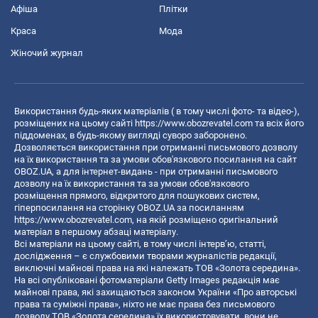
Афіша
Плітки
Краса
Мода
Жіночий журнал
Використання будь-яких матеріалів ( в тому числі фото- та відео-),
розміщених на цьому сайті
https://www.obozrevatel.com
та всіх його
піддоменах, в будь-якому вигляді суворо заборонено.
Дозволяється використання при отриманні письмового дозволу
на їх використання та за умови обов'язкового посилання на сайт
OBOZ.UA, а для інтернет-видань - при отриманні письмового
дозволу на їх використання та за умови обов'язкового
розміщення прямого, відкритого для пошукових систем,
гіперпосилання на сторінку OBOZ.UA за посиланням
https://www.obozrevatel.com
, на якій розміщено оригінальний
матеріал в першому абзаці матеріалу.
Всі матеріали на цьому сайті, в тому числі інтерв’ю, статті,
дослідження – є службовими творами журналістів редакції,
виключні майнові права на які належать ТОВ «Золота середина».
На всі опубліковані фотоматеріали Getty Images редакція має
майнові права, які захищаються законом України «Про авторські
права та суміжні права», ніхто не має права без письмового
дозволу ТОВ «Золота середина» їх використовувати, вони не