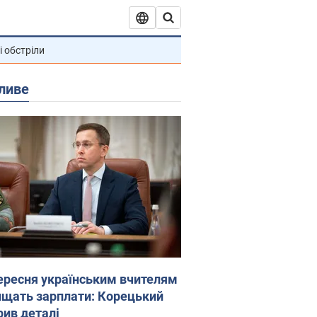
і обстріли
ливе
вересня українським вчителям
ищать зарплати: Корецький
рив деталі