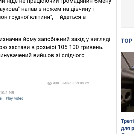
ний ніде не працюючий громадянин Ємену
аукова" напав з ножем на дівчину і
йон грудної клітини", – йдеться в
визначив йому запобіжний захід у вигляді
TO
ою застави в розмірі 105 100 гривень.
винувачений вийшов зі слідчого
Трет
для 