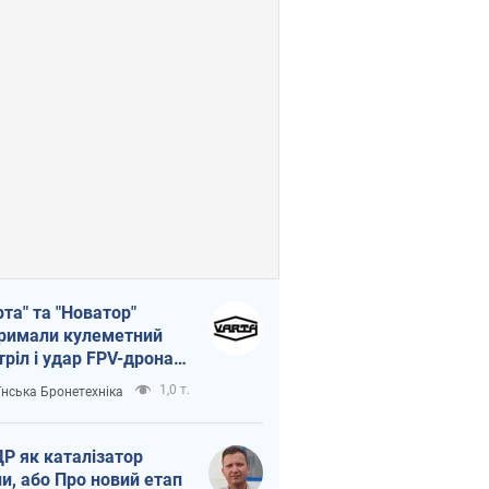
рта" та "Новатор"
римали кулеметний
тріл і удар FPV-дрона,
тувавши життя
1,0 т.
їнська Бронетехніка
церу ЗСУ
Р як каталізатор
ни, або Про новий етап