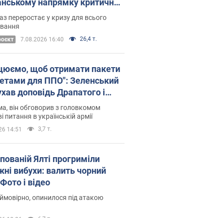
нському напрямку критичний
омфорт: як це вдалося
аз переростає у кризу для всього
овання
26,4 т.
роєкт
7.08.2026 16:40
цюємо, щоб отримати пакети
кетами для ППО": Зеленський
ухав доповідь Драпатого і
сував нові кроки
а, він обговорив з головкомом
і питання в українській армії
3,7 т.
26 14:51
упованій Ялті прогриміли
жні вибухи: валить чорний
Фото і відео
 ймовірно, опинилося під атакою