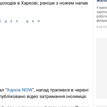
жалі
пішоходів в Харкові, раніше з ножем напав
отри
У випл
зарпла
роботи
філарм
ідео дня
8.08.20
л "
Харків NOW
", напад трапився в червні
опубліковано відео затримання іноземця.