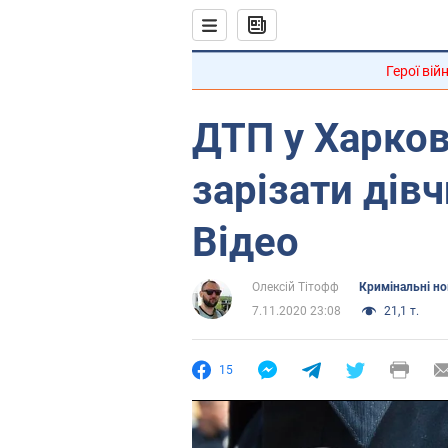
Герої вій
ДТП у Харков
зарізати дівч
Відео
Олексій Тітофф
Кримінальні н
7.11.2020 23:08
21,1 т.
15