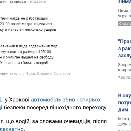
Лима
диск
Це зар
угруп
Cпецп
"Пра
з ра
засл
анон
Зокрем
кадров
7.08.20
В ок
L
, у Харкові
автомобіль збив чотирьох
поту
і
безпеки посеред пішохідного переходу.
дим. 
Місто,
я, що водій, за словами очевидців, після
дронів
декватно
.