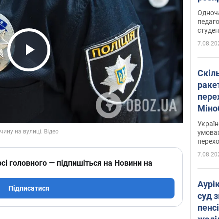
Одноч
педаго
студен
7.08.20
Play Video
Скіл
раке
перех
Міно
цифр
Украї
умовах
перех
7.08.20
сі головного — підпишіться на Новини на
Аурі
Підписатися
суд 
пенсі