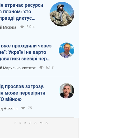
ія втрачає ресурси
а планом: хто
правді диктує
п війни
5,0 т.
ій Місюра
 вже проходили через
ше": Україні не варто
даватися зневірі через
етний терор
6,1 т.
ій Марченко, експерт
ід проспав загрозу:
ія може перевірити
О війною
75
ід Невзлін