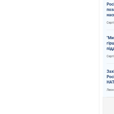
Рос
поз
нас
тем
Серг
"Ми
гір
під
рак
Серг
Зах
Рос
НАТ
Леон