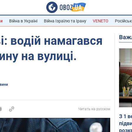
ни
Війна в Україні
Війна Ізраїлю та Ірану
VENETO
Російськ
Важ
і: водій намагався
ину на вулиці.
овини
Читать на русском
З 1 
підв
розк