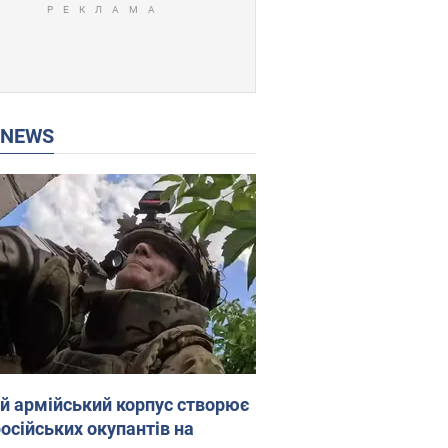
P NEWS
ій армійський корпус створює
російських окупантів на