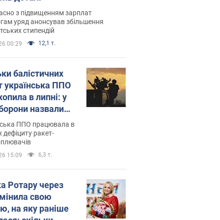
асно з підвищенням зарплат
гам уряд анонсував збільшення
тських стипендій
12,1 т.
26 00:29
ьки балістичних
т українська ППО
опила в липні: у
борони назвали
у
нська ППО працювала в
 дефіциту ракет-
оплювачів
6,3 т.
26 15:09
ка Ротару через
змінила свою
ю, на яку раніше