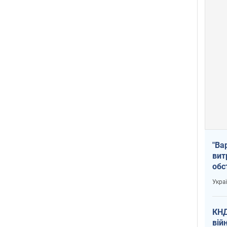
"Ва
вит
обс
вря
Укра
офі
КНД
вій