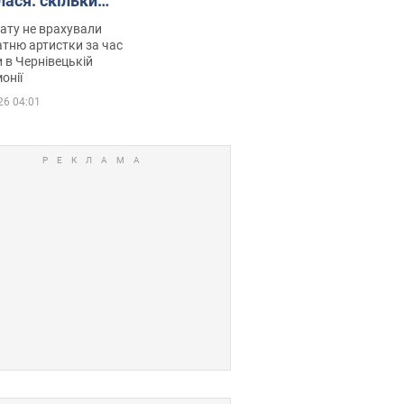
лася: скільки
мувала співачка
ату не врахували
тню артистки за час
 в Чернівецькій
онії
26 04:01