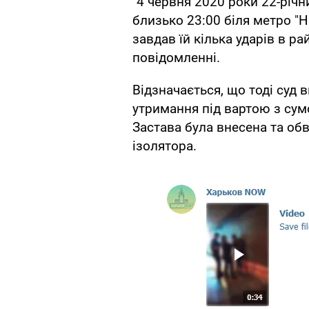
"4 червня 2020 роки 22-річ
близько 23:00 біля метро "Н
завдав їй кілька ударів в ра
повідомленні.
Відзначається, що тоді суд 
утримання під вартою з сум
Застава була внесена та об
ізолятора.