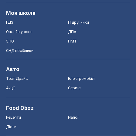
Моя школа
ГДЗ
Підручники
Онлайн уроки
ДПА
ЗНО
НМТ
СНД посібники
Авто
Тест Драйв
Електромобілі
Акції
Сервіс
Food Oboz
Рецепти
Напої
Дієти