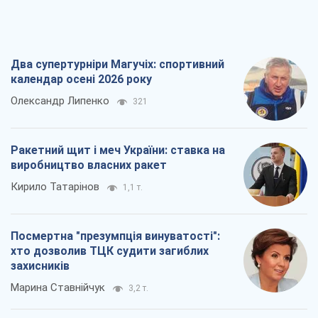
Два супертурніри Магучіх: спортивний
календар осені 2026 року
Олександр Липенко
321
Ракетний щит і меч України: ставка на
виробництво власних ракет
Кирило Татарінов
1,1 т.
Посмертна "презумпція винуватості":
хто дозволив ТЦК судити загиблих
захисників
Марина Ставнійчук
3,2 т.