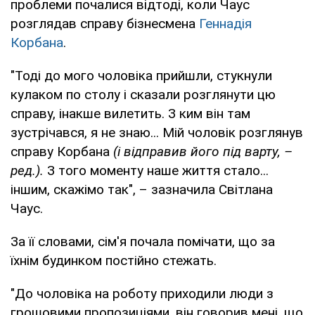
проблеми почалися відтоді, коли Чаус
розглядав справу бізнесмена
Геннадія
Корбана
.
"Тоді до мого чоловіка прийшли, стукнули
кулаком по столу і сказали розглянути цю
справу, інакше вилетить. З ким він там
зустрічався, я не знаю... Мій чоловік розглянув
справу Корбана
(і відправив його під варту, –
ред.).
З того моменту наше життя стало...
іншим, скажімо так", – зазначила Світлана
Чаус.
За її словами, сім'я почала помічати, що за
їхнім будинком постійно стежать.
"До чоловіка на роботу приходили люди з
грошовими пропозиціями, він говорив мені, що