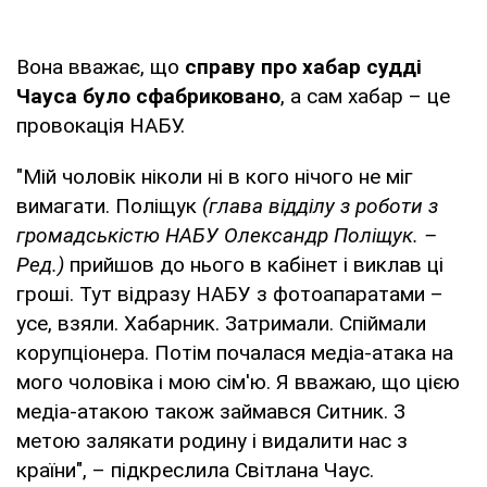
Вона вважає, що
справу про хабар судді
Чауса було сфабриковано
, а сам хабар – це
провокація НАБУ.
"Мій чоловік ніколи ні в кого нічого не міг
вимагати. Поліщук
(глава відділу з роботи з
громадськістю НАБУ Олександр Поліщук. –
Ред.)
прийшов до нього в кабінет і виклав ці
гроші. Тут відразу НАБУ з фотоапаратами –
усе, взяли. Хабарник. Затримали. Спіймали
корупціонера. Потім почалася медіа-атака на
мого чоловіка і мою сім'ю. Я вважаю, що цією
медіа-атакою також займався Ситник. З
метою залякати родину і видалити нас з
країни", – підкреслила Світлана Чаус.