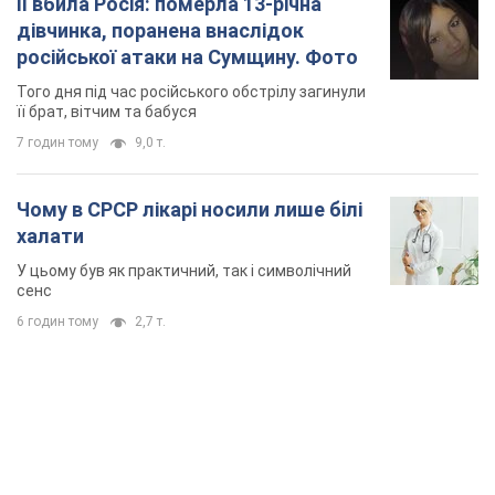
Її вбила Росія: померла 13-річна
дівчинка, поранена внаслідок
російської атаки на Сумщину. Фото
Того дня під час російського обстрілу загинули
її брат, вітчим та бабуся
7 годин тому
9,0 т.
Чому в СРСР лікарі носили лише білі
халати
У цьому був як практичний, так і символічний
сенс
6 годин тому
2,7 т.