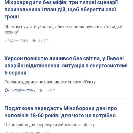
Мікрокредити без міфів: три типові сценарії
позичальника і план дій, щоб вберегти свої
гроші
Що мають діяти українці, аби не переплачувати за "швидку
позику"
3 години тому
25,1 т.
Херсон повністю лишився без світла, у Львові
аварійні відключення: ситуація в енергосистемі
6 серпня
Росіяни вдарили по важливому енергооб'єкту
3 години тому
11,8 т.
Податкова передасть Міноборони дані про
чоловіків 18-60 років: для чого це потрібно
Це потрібно для перевірки військового обліку