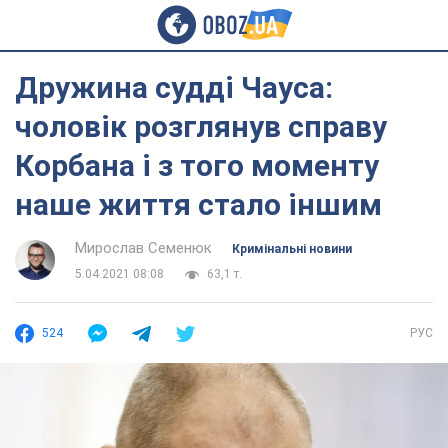
Дружина судді Чауса:
чоловік розглянув справу
Корбана і з того моменту
наше життя стало іншим
Мирослав Семенюк
Кримінальні новини
5.04.2021 08:08
63,1 т.
524
РУС