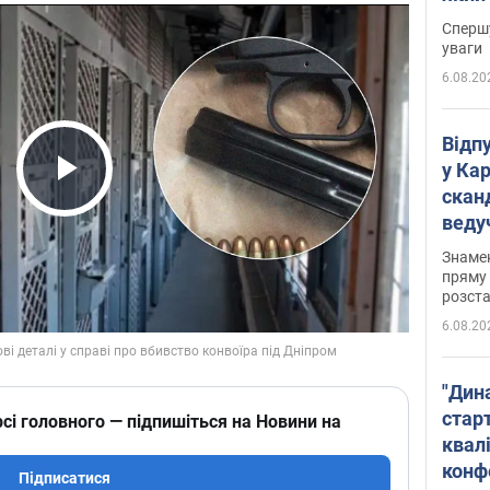
"агр
Спершу
уваги
6.08.20
Відп
у Ка
скан
Play Video
веду
захе
Знаме
пряму 
розста
6.08.20
"Дин
стар
сі головного — підпишіться на Новини на
квалі
конф
Підписатися