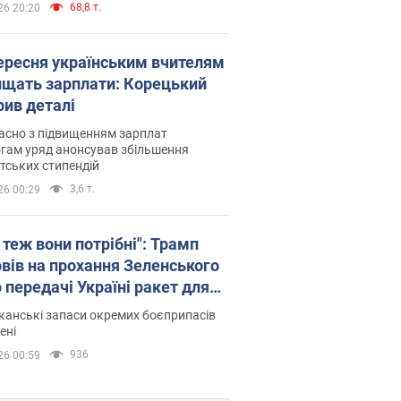
68,8 т.
26 20:20
вересня українським вчителям
ищать зарплати: Корецький
рив деталі
асно з підвищенням зарплат
гам уряд анонсував збільшення
тських стипендій
3,6 т.
26 00:29
 теж вони потрібні": Трамп
овів на прохання Зеленського
 передачі Україні ракет для
ot
анські запаси окремих боєприпасів
ені
936
26 00:59