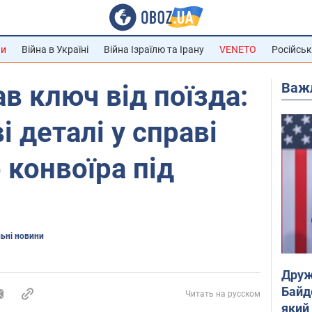
ни
Війна в Україні
Війна Ізраїлю та Ірану
VENETO
Російськ
Важ
ав ключ від поїзда:
і деталі у справі
 конвоїра під
ьні новини
Друж
Байд
Читать на русском
який