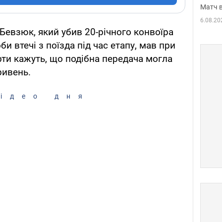
Матч в
6.08.20
Бевзюк, який убив 20-річного конвоїра
би втечі з поїзда під час етапу, мав при
рти кажуть, що подібна передача могла
ривень.
ідео дня