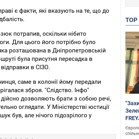
справі є факти, які вказують на те, що до
дбалість.
TO
зюк потрапив, оскільки нібито
ги. Для цього його потрібно було
 яка розташована в Дніпропетровській
ршруті була присутня пересадка в
відправки в СІЗО.
инця, саме в колонії йому передали
ерігалася зброя. "Слідство. Інфо"
 дійсно дозволяють брати з собою речі,
"Зах
тельно оглядати. У Міністерстві юстиції
Зеле
ук був, але нічого підозрілого у
FREYJ
підтр
Європе
спільн