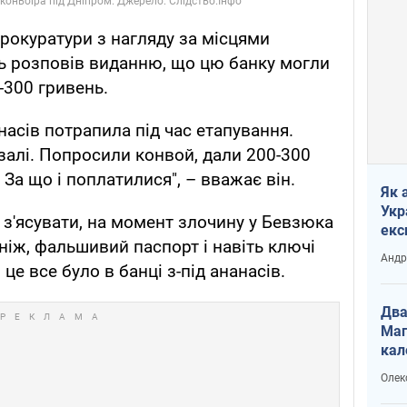
рокуратури з нагляду за місцями
ь розповів виданню, що цю банку могли
0-300 гривень.
анасів потрапила під час етапування.
алі. Попросили конвой, дали 200-300
 За що і поплатилися", – вважає він.
Як 
Укр
 з'ясувати, на момент злочину у Бевзюка
екс
і ніж, фальшивий паспорт і навіть ключі
наф
Андр
 це все було в банці з-під ананасів.
Два
Маг
кал
Олек