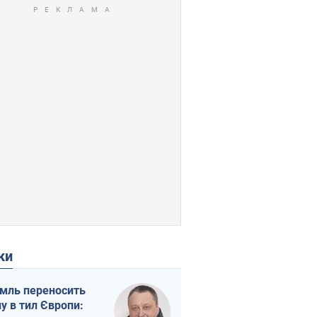
ки
мль переносить
ну в тил Європи: