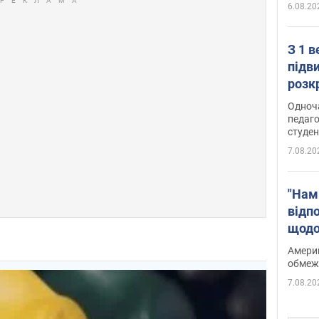
6.08.20
З 1 
підв
розк
Одноч
педаго
студен
7.08.20
"Нам
відп
щодо
Patri
Америк
обмеж
7.08.20