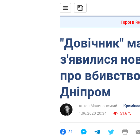
Герої вій
"Довічник" м
з'явилися нов
про вбивство
Дніпром
Антон Малиновський
Кримінал
1.06.2020 20:34
51,6 т.
31