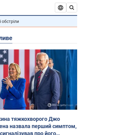
і обстріли
ливе
ина тяжкохворого Джо
ена назвала перший симптом,
 сигналізував про його