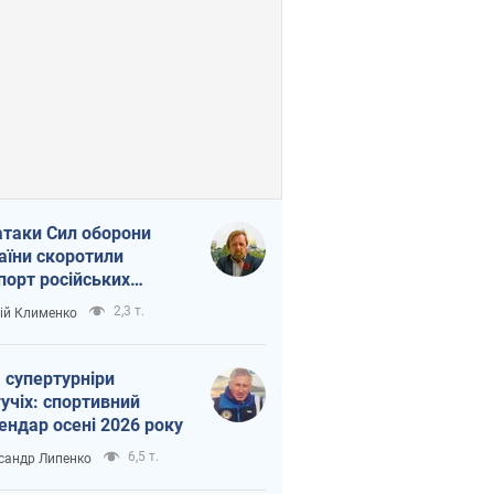
атаки Сил оборони
аїни скоротили
порт російських
топродуктів
2,3 т.
ій Клименко
 супертурніри
учіх: спортивний
ендар осені 2026 року
6,5 т.
сандр Липенко