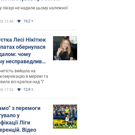
есивний" рак
 лікарі не надали цьому належної
16,2 т.
26 12:46
устка Лесі Нікітюк
рпатах обернулася
далом: чому
чу несправедливо
йтили
нитість вийшла на
комунікацію в мережі та
вила всі крапки над "і"
12,9 т.
26 17:32
амо" з перемоги
тувало у
фікації Ліги
еренцій. Відео