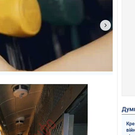
Дум
Кре
вій