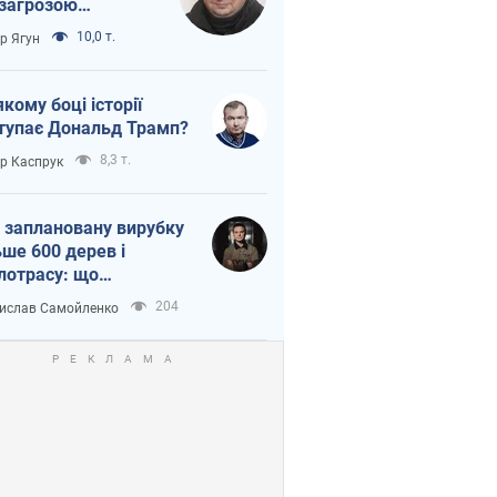
 загрозою
тична логістика
10,0 т.
ор Ягун
якому боці історії
тупає Дональд Трамп?
8,3 т.
ор Каспрук
 заплановану вирубку
ьше 600 дерев і
лотрасу: що
бувається на Теремках
204
ислав Самойленко
иєві