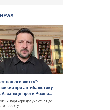
P NEWS
ист нашого життя":
нський про антибалістику
A, санкції проти Росії й
имку аграріїв. Відео
йські партнери долучаються до
ого проєкту