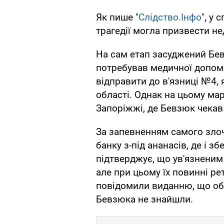
Як пише "
Слідство.Інфо
", у 
трагедії могла призвести не
На сам етап засуджений Бев
потребував медичної допомо
відправити до в'язниці №4,
області. Однак на цьому ма
Запоріжжі, де Бевзюк чекав 
За запевненням самого злоч
банку з-під ананасів, де і зб
підтверджує, що ув'язненим
але при цьому їх повинні ре
повідомили виданню, що обш
Бевзюка не знайшли.