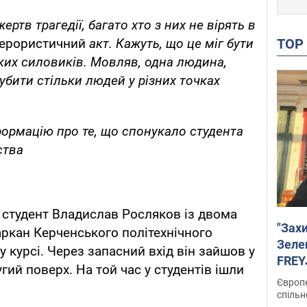
ртв трагедії, багато хто з них не вірять в
TO
терористичний
акт. Кажуть, що це міг бути
ких силовиків. Мовляв, одна людина,
убити стільки людей у різних точках
формацію про те, що спонукало студента
ства
 студент Владислав Росляков із двома
"Зах
ркан Керченського політехнічного
Зеле
у курсі. Через запасний вхід він зайшов у
FREYJ
гий поверх. На той час у студентів ішли
підтр
Європе
спільн