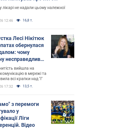
есивний" рак
 лікарі не надали цьому належної
16,8 т.
26 12:46
устка Лесі Нікітюк
рпатах обернулася
далом: чому
чу несправедливо
йтили
нитість вийшла на
комунікацію в мережі та
вила всі крапки над "і"
13,5 т.
26 17:32
амо" з перемоги
тувало у
фікації Ліги
еренцій. Відео