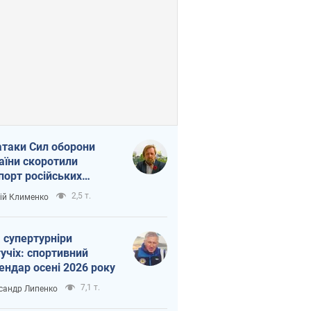
атаки Сил оборони
аїни скоротили
порт російських
топродуктів
2,5 т.
ій Клименко
 супертурніри
учіх: спортивний
ендар осені 2026 року
7,1 т.
сандр Липенко