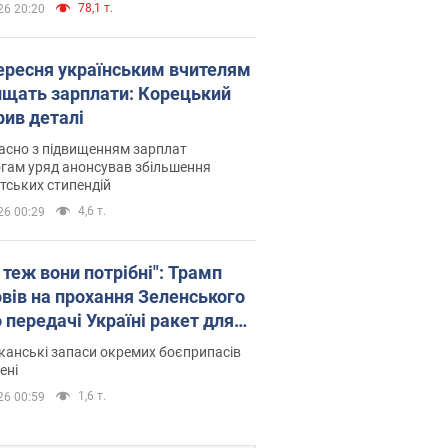
78,1 т.
26 20:20
вересня українським вчителям
ищать зарплати: Корецький
рив деталі
асно з підвищенням зарплат
гам уряд анонсував збільшення
тських стипендій
4,6 т.
26 00:29
 теж вони потрібні": Трамп
овів на прохання Зеленського
 передачі Україні ракет для
ot
анські запаси окремих боєприпасів
ені
1,6 т.
26 00:59