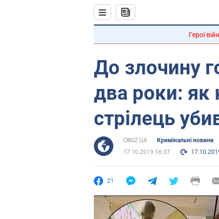
Герої вій
До злочину 
два роки: як
стрілець убив
OBOZ.UA
Кримінальні новини
17.10.2019 16:37
17.10.201
21