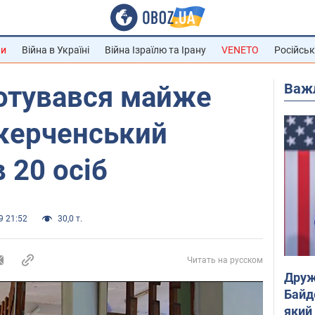
ни
Війна в Україні
Війна Ізраїлю та Ірану
VENETO
Російськ
Важ
готувався майже
 керченський
 20 осіб
9 21:52
30,0 т.
Читать на русском
Друж
Байд
який