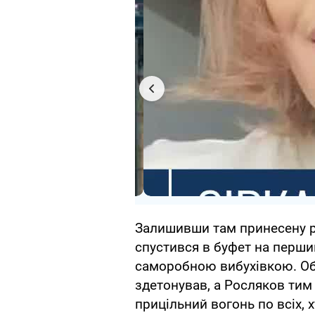
Залишивши там принесену р
спустився в буфет на перши
саморобною вибухівкою. Об 
здетонував, а Росляков тим
прицільний вогонь по всіх, х