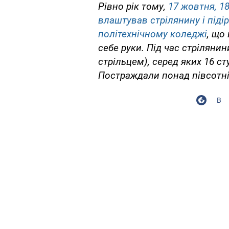
Рівно рік тому,
17 жовтня, 1
влаштував стрілянину і під
політехнічному коледжі
, що
себе руки. Під час стрілянин
стрільцем), серед яких 16 ст
Постраждали понад півсотн
В