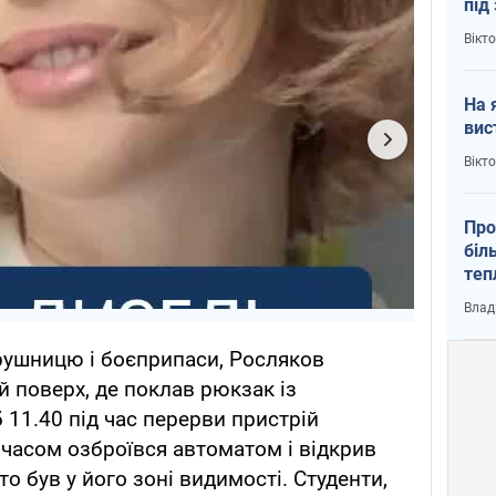
під
кри
Вікт
На 
вис
Вікт
Про
біл
теп
від
Влад
у К
ушницю і боєприпаси, Росляков
й поверх, де поклав рюкзак із
11.40 під час перерви пристрій
 часом озброївся автоматом і відкрив
то був у його зоні видимості. Студенти,