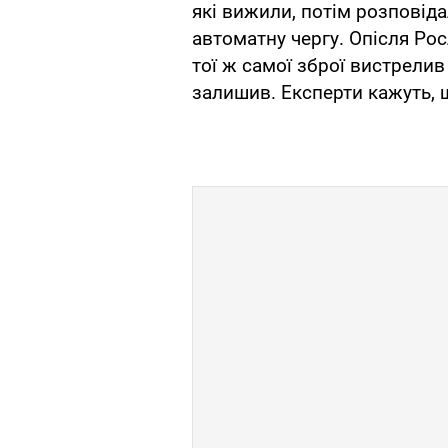
які вижили, потім розповіда
автоматну чергу. Опісля Рос
тої ж самої зброї вистрелив
залишив. Експерти кажуть, щ