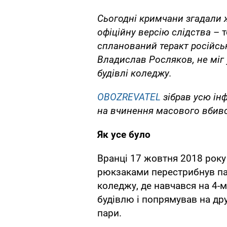
Сьогодні кримчани згадали же
офіційну версію слідства
– 
спланований теракт російсь
Владислав Росляков, не міг 
будівлі коледжу.
OBOZREVATEL
зібрав усю ін
на вчинення масового вбив
Як усе було
Вранці 17 жовтня 2018 року
рюкзаками перестрибнув па
коледжу, де навчався на 4-м
будівлю і попрямував на дру
пари.