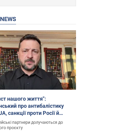
P NEWS
ист нашого життя":
нський про антибалістику
A, санкції проти Росії й
имку аграріїв. Відео
йські партнери долучаються до
ого проєкту