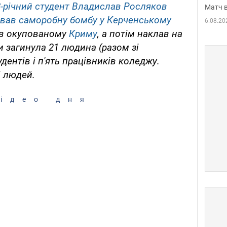
8-річний студент Владислав Росляков
Матч в
ірвав саморобну бомбу у Керченському
6.08.20
 в окупованому
Криму
, а потім наклав на
и загинула 21 людина (разом зі
удентів і п'ять працівників коледжу.
і людей.
ідео дня