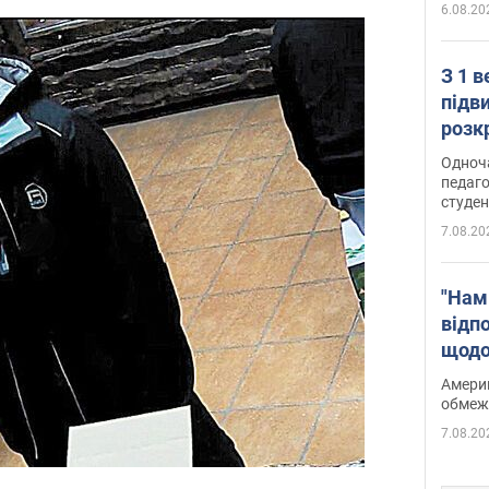
6.08.20
З 1 
підв
розк
Одноч
педаго
студен
7.08.20
"Нам
відп
щодо
Patri
Америк
обмеж
7.08.20