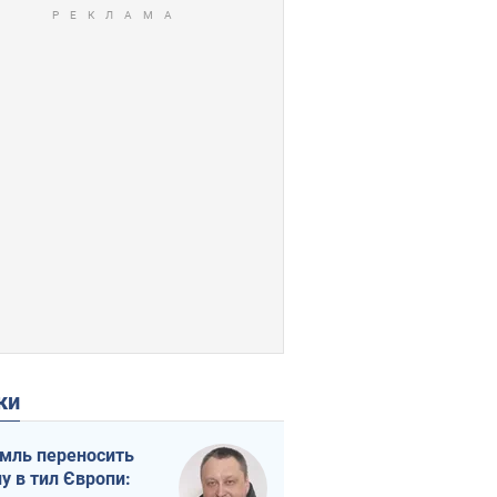
ки
мль переносить
ну в тил Європи: