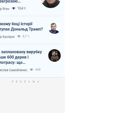
 загрозою
тична логістика
10,4 т.
ор Ягун
якому боці історії
тупає Дональд Трамп?
8,7 т.
ор Каспрук
 заплановану вирубку
ьше 600 дерев і
лотрасу: що
бувається на Теремках
408
ислав Самойленко
иєві