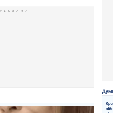
Дум
Кре
вій