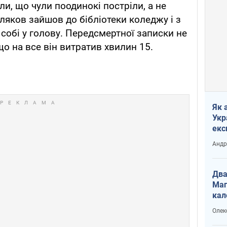
ли, що чули поодинокі постріли, а не
ляков зайшов до бібліотеки коледжу і з
 собі у голову. Передсмертної записки не
о на все він витратив хвилин 15.
Як 
Укр
екс
наф
Андр
Два
Маг
кал
Олек