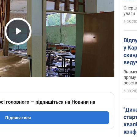
"агр
Спершу
уваги
6.08.20
Play Video
Відп
у Ка
скан
веду
захе
Знаме
пряму 
розста
6.08.20
сі головного — підпишіться на Новини на
"Дин
стар
Підписатися
квалі
конф