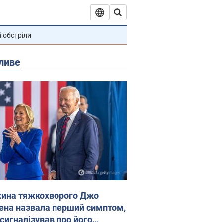
і обстріли
ливе
ина тяжкохворого Джо
ена назвала перший симптом,
 сигналізував про його