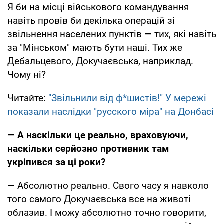
Я би на місці військового командування
навіть провів би декілька операцій зі
звільнення населених пунктів
—
тих, які навіть
за "Мінськом" мають бути наші. Тих же
Дебальцевого, Докучаєвська, наприклад.
Чому ні?
Читайте:
"Звільнили від ф*шистів!" У мережі
показали наслідки "русского міра" на Донбасі
— А наскільки це реально, враховуючи,
наскільки серйозно противник там
укріпився за ці роки?
—
Абсолютно реально. Свого часу я навколо
того самого Докучаєвська все на животі
облазив. І можу абсолютно точно говорити,