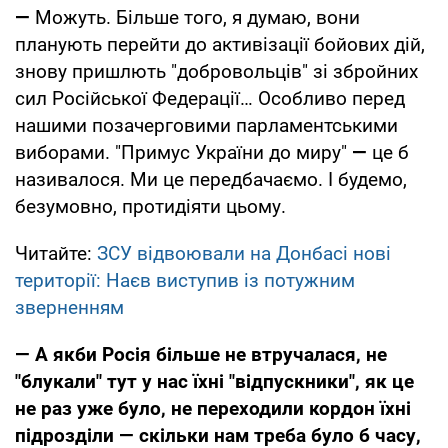
—
Можуть. Більше того, я думаю, вони
планують перейти до активізації бойових дій,
знову пришлють "добровольців" зі збройних
сил Російської Федерації… Особливо перед
нашими позачерговими парламентськими
виборами. "Примус України до миру"
—
це б
називалося. Ми це передбачаємо. І будемо,
безумовно, протидіяти цьому.
Читайте:
ЗСУ відвоювали на Донбасі нові
території: Наєв виступив із потужним
зверненням
—
А якби Росія більше не втручалася, не
"блукали" тут у нас їхні "відпускники", як це
не раз уже було, не переходили кордон їхні
підрозділи — скільки нам треба було б часу,