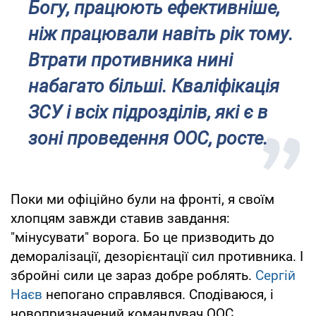
Богу, працюють ефективніше,
ніж працювали навіть рік тому.
Втрати противника нині
набагато більші. Кваліфікація
ЗСУ і всіх підрозділів, які є в
зоні проведення ООС, росте.
Поки ми офіційно були на фронті, я своїм
хлопцям завжди ставив завдання:
"мінусувати" ворога. Бо це призводить до
деморалізації, дезорієнтації сил противника. І
збройні сили це зараз добре роблять.
Сергій
Наєв
непогано справлявся. Сподіваюся, і
новопризначений командувач ООС,