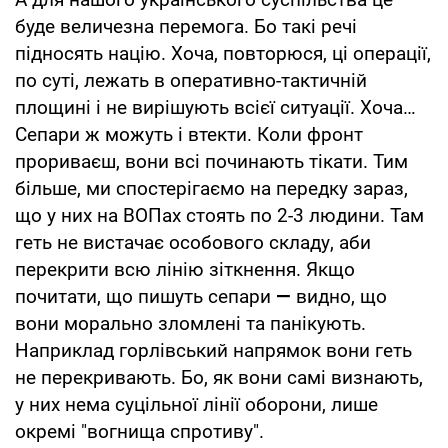
буде величезна перемога. Бо такі речі
підносять націю. Хоча, повторюся, ці операції,
по суті, лежать в оперативно-тактичній
площині і не вирішують всієї ситуації. Хоча…
Сепари ж можуть і втекти. Коли фронт
прориваєш, вони всі починають тікати. Тим
більше, ми спостерігаємо на передку зараз,
що у них на ВОПах стоять по 2-3 людини. Там
геть не вистачає особового складу, аби
перекрити всю лінію зіткнення. Якщо
почитати, що пишуть сепари
—
видно, що
вони морально зломлені та панікують.
Наприклад горлівський напрямок вони геть
не перекривають. Бо, як вони самі визнають,
у них нема суцільної лінії оборони, лише
окремі "вогнища спротиву".