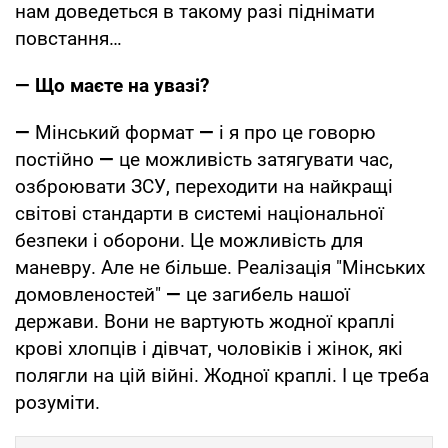
нам доведеться в такому разі піднімати
повстання…
— Що маєте на увазі?
—
Мінський формат
—
і я про це говорю
постійно
—
це можливість затягувати час,
озброювати ЗСУ, переходити на найкращі
світові стандарти в системі національної
безпеки і оборони. Це можливість для
маневру. Але не більше. Реалізація "Мінських
домовленостей"
—
це загибель нашої
держави. Вони не вартують жодної краплі
крові хлопців і дівчат, чоловіків і жінок, які
полягли на цій війні. Жодної краплі. І це треба
розуміти.