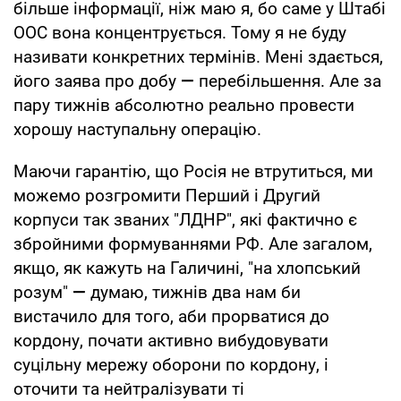
більше інформації, ніж маю я, бо саме у Штабі
ООС вона концентрується. Тому я не буду
називати конкретних термінів. Мені здається,
його заява про добу
—
перебільшення. Але за
пару тижнів абсолютно реально провести
хорошу наступальну операцію.
Маючи гарантію, що Росія не втрутиться, ми
можемо розгромити Перший і Другий
корпуси так званих "ЛДНР", які фактично є
збройними формуваннями РФ. Але загалом,
якщо, як кажуть на Галичині, "на хлопський
розум"
—
думаю, тижнів два нам би
вистачило для того, аби прорватися до
кордону, почати активно вибудовувати
суцільну мережу оборони по кордону, і
оточити та нейтралізувати ті