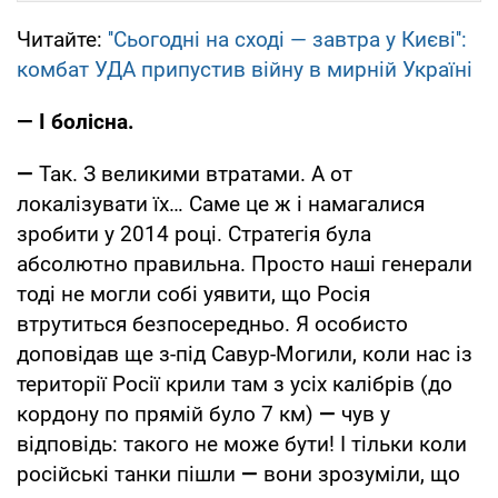
Читайте:
''Сьогодні на сході — завтра у Києві'':
комбат УДА припустив війну в мирній Україні
— І болісна.
—
Так. З великими втратами. А от
локалізувати їх… Саме це ж і намагалися
зробити у 2014 році. Стратегія була
абсолютно правильна. Просто наші генерали
тоді не могли собі уявити, що Росія
втрутиться безпосередньо. Я особисто
доповідав ще з-під Савур-Могили, коли нас із
території Росії крили там з усіх калібрів (до
кордону по прямій було 7 км)
—
чув у
відповідь: такого не може бути! І тільки коли
російські танки пішли
—
вони зрозуміли, що