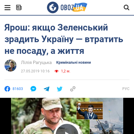
Ярош: якщо Зеленський
зрадить Україну — втратить
не посаду, а життя
Лілія Рагуцька
Кримінальні новини
27.05.2019 10:16
1,2 м.
81603
РУС