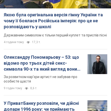
Якою була оригінальна версія гімну України та
чому її боялася Російська імперія: про це не
розповідають у школі
Державним символом є тільки перший куплет та приспів пісні
4 години тому
17,3 т.
Олександру Пономарьову – 53: що
відомо про трьох дітей секс-
символа 90-х та який вигляд вони
мають
За розвитком кар'єри артист не забував про
особисте щастя
9 годин тому
8,6 т.
У ПриватБанку розповіли, чи дійсні
долари 1996 року: чи приймають