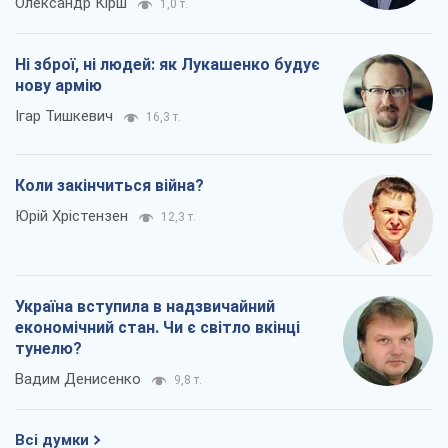
Олександр Кірш
1,0 т.
Ні зброї, ні людей: як Лукашенко будує
нову армію
Ігар Тишкевич
16,3 т.
Коли закінчиться війна?
Юрій Хрістензен
12,3 т.
Україна вступила в надзвичайний
економічний стан. Чи є світло вкінці
тунелю?
Вадим Денисенко
9,8 т.
Всі думки