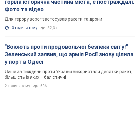
горіла історична частина міста, є постраждалі.
Фото та відео
Для терору ворог застосував ракети та дрони
3 години тому
52,3 т.
"Воюють проти продовольчої безпеки світу!"
Зеленський заявив, що армія Росії знову цілила
у порт в Одесі
Лише за тиждень проти України використали десятки ракет,
більшість із яких – балістичні
2 години тому
636