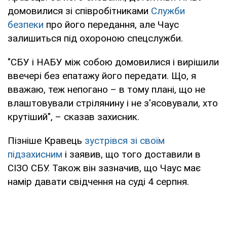
домовилися зі співробітниками
Служби
безпеки
про його передання, але Чаус
залишиться під охороною спецслужби.
"СБУ і НАБУ між собою домовилися і вирішили
ввечері без епатажу його передати. Що, я
вважаю, теж непогано – в тому плані, що не
влаштовували стрілянину і не з'ясовували, хто
крутіший", – сказав захисник.
Пізніше Кравець
зустрівся зі своїм
підзахисним
і заявив, що того доставили в
СІЗО СБУ. Також він зазначив, що Чаус має
намір давати свідчення на суді 4 серпня.