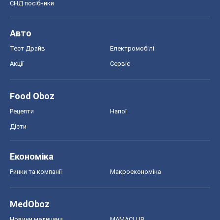
СНД посібники
Авто
Тест Драйв
Електромобілі
Акції
Сервіс
Food Oboz
Рецепти
Напої
Дієти
Економіка
Ринки та компанії
Макроекономіка
MedOboz
Новини медицини
MAMACLUB