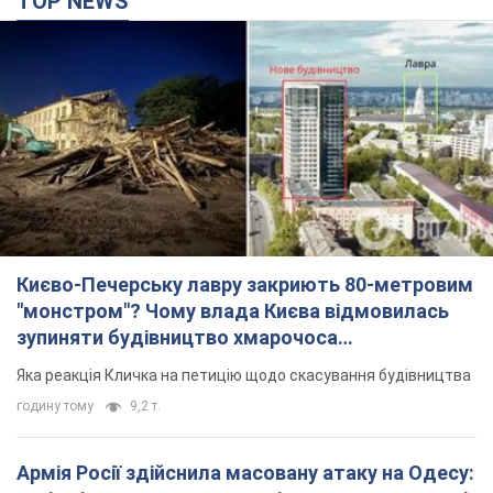
TOP NEWS
Києво-Печерську лавру закриють 80-метровим
"монстром"? Чому влада Києва відмовилась
зупиняти будівництво хмарочоса
"московського вірянина"
Яка реакція Кличка на петицію щодо скасування будівництва
годину тому
9,2 т.
Армія Росії здійснила масовану атаку на Одесу: