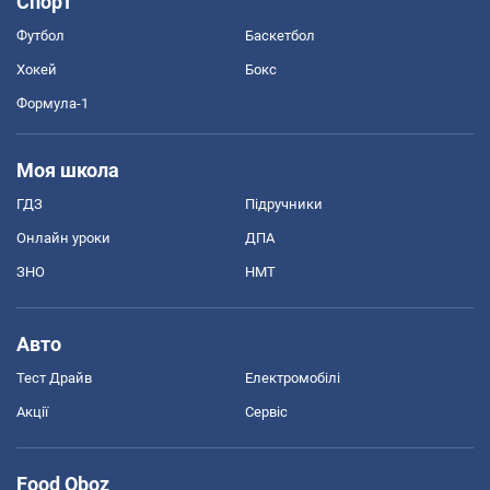
Спорт
Футбол
Баскетбол
Хокей
Бокс
Формула-1
Моя школа
ГДЗ
Підручники
Онлайн уроки
ДПА
ЗНО
НМТ
Авто
Тест Драйв
Електромобілі
Акції
Сервіс
Food Oboz