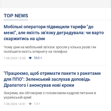
TOP NEWS
Мобільні оператори підвищили тарифи "до
межі", але якість зв'язку деградувала: чи варто
скаржитись на ціни
Чому ціни на мобільний зв'язок зросли у кілька разів і як
поліпшити якість інтернету на телефоні
39,5 т.
7.08.2026 12:00
"Працюємо, щоб отримати пакети з ракетами
для ППО": Зеленський заслухав доповідь
Драпатого і анонсував нові кроки
Зокрема, він обговорив з головкомом кадрові питання в
українській армії
1,5 т.
7.08.2026 14:51