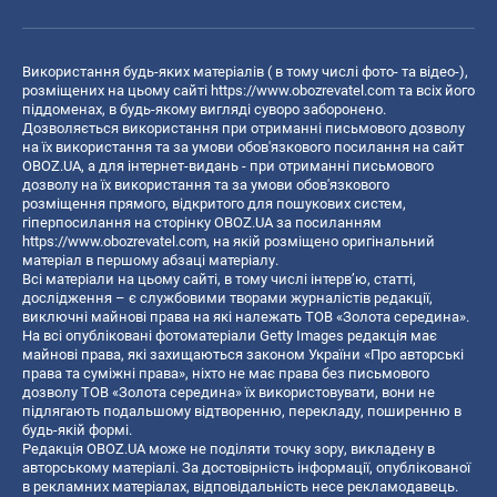
Використання будь-яких матеріалів ( в тому числі фото- та відео-),
розміщених на цьому сайті
https://www.obozrevatel.com
та всіх його
піддоменах, в будь-якому вигляді суворо заборонено.
Дозволяється використання при отриманні письмового дозволу
на їх використання та за умови обов'язкового посилання на сайт
OBOZ.UA, а для інтернет-видань - при отриманні письмового
дозволу на їх використання та за умови обов'язкового
розміщення прямого, відкритого для пошукових систем,
гіперпосилання на сторінку OBOZ.UA за посиланням
https://www.obozrevatel.com
, на якій розміщено оригінальний
матеріал в першому абзаці матеріалу.
Всі матеріали на цьому сайті, в тому числі інтерв’ю, статті,
дослідження – є службовими творами журналістів редакції,
виключні майнові права на які належать ТОВ «Золота середина».
На всі опубліковані фотоматеріали Getty Images редакція має
майнові права, які захищаються законом України «Про авторські
права та суміжні права», ніхто не має права без письмового
дозволу ТОВ «Золота середина» їх використовувати, вони не
підлягають подальшому відтворенню, перекладу, поширенню в
будь-якій формі.
Редакція OBOZ.UA може не поділяти точку зору, викладену в
авторському матеріалі. За достовірність інформації, опублікованої
в рекламних матеріалах, відповідальність несе рекламодавець.