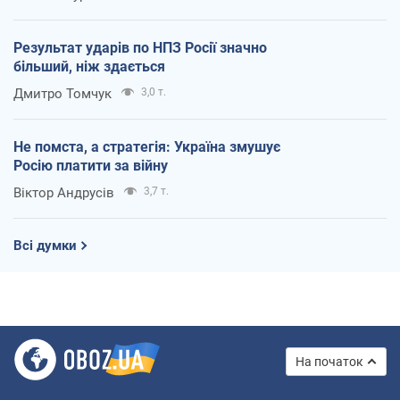
Результат ударів по НПЗ Росії значно
більший, ніж здається
Дмитро Томчук
3,0 т.
Не помста, а стратегія: Україна змушує
Росію платити за війну
Віктор Андрусів
3,7 т.
Всі думки
На початок