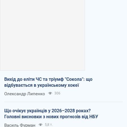
Вихід до еліти ЧС та тріумф "Сокола": що
відбувається в українському хокеї
Олександр Липенко
306
Що очікує українців у 2026–2028 роках?
Головні висновки з нових прогнозів від НБУ
Василь Фурман
5,8 т.