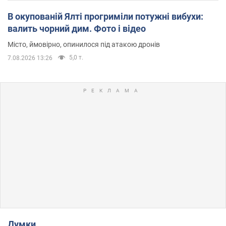
В окупованій Ялті прогриміли потужні вибухи:
валить чорний дим. Фото і відео
Місто, ймовірно, опинилося під атакою дронів
5,0 т.
7.08.2026 13:26
Думки