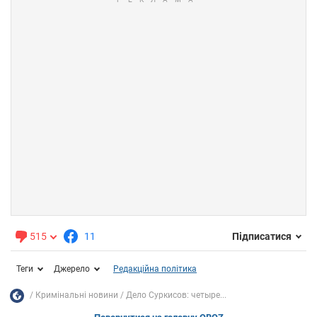
515
11
Підписатися
Теги
Джерело
Редакційна політика
Кримінальні новини
Дело Суркисов: четыре...