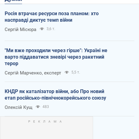
Росія втрачає ресурси поза планом: хто
насправді диктує темп війни
Сергій Місюра
3,6 т.
"Ми вже проходили через гірше": Україні не
варто піддаватися зневірі через ракетний
терор
Сергій Марченко, експерт
5,5 т.
КНДР як каталізатор війни, або Про новий
етап російсько-північнокорейського союзу
Олексій Кущ
483