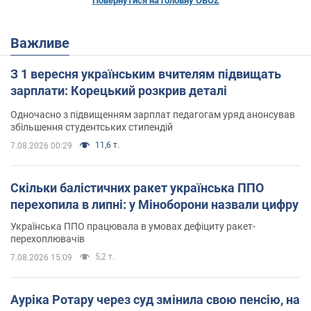
Повернутися на головну OBOZ
Важливе
З 1 вересня українським вчителям підвищать
зарплати: Корецький розкрив деталі
Одночасно з підвищенням зарплат педагогам уряд анонсував
збільшення студентських стипендій
11,6 т.
7.08.2026 00:29
Скільки балістичних ракет українська ППО
перехопила в липні: у Міноборони назвали цифру
Українська ППО працювала в умовах дефіциту ракет-
перехоплювачів
5,2 т.
7.08.2026 15:09
Ауріка Ротару через суд змінила свою пенсію, на