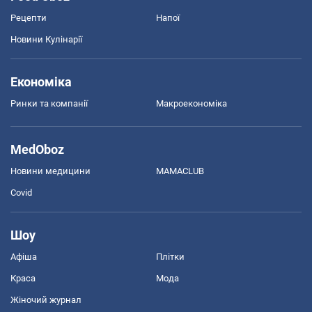
Рецепти
Напої
Новини Кулінарії
Економіка
Ринки та компанії
Макроекономіка
MedOboz
Новини медицини
MAMACLUB
Covid
Шоу
Афіша
Плітки
Краса
Мода
Жіночий журнал