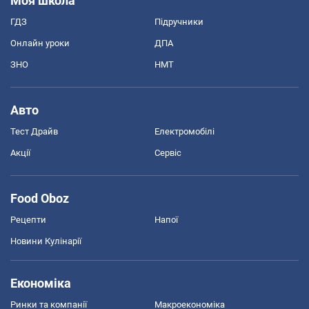
Моя школа
ГДЗ
Підручники
Онлайн уроки
ДПА
ЗНО
НМТ
Авто
Тест Драйв
Електромобілі
Акції
Сервіс
Food Oboz
Рецепти
Напої
Новини Кулінарії
Економіка
Ринки та компанії
Макроекономіка