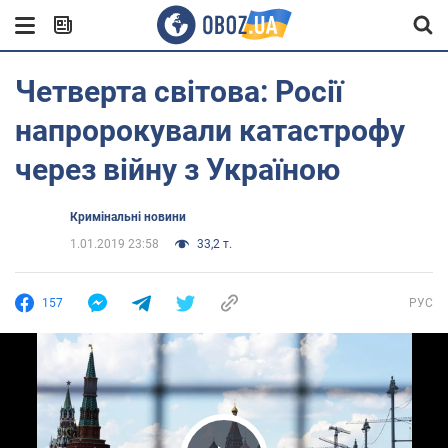
Четверта світова: Росії
напророкували катастрофу
через війну з Україною
Кримінальні новини
1.01.2019 23:58
33,2 т.
157
РУС