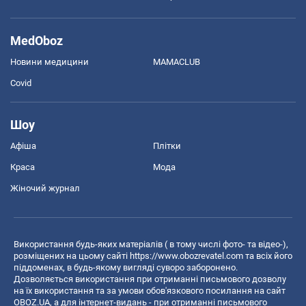
MedOboz
Новини медицини
MAMACLUB
Covid
Шоу
Афіша
Плітки
Краса
Мода
Жіночий журнал
Використання будь-яких матеріалів ( в тому числі фото- та відео-),
розміщених на цьому сайті
https://www.obozrevatel.com
та всіх його
піддоменах, в будь-якому вигляді суворо заборонено.
Дозволяється використання при отриманні письмового дозволу
на їх використання та за умови обов'язкового посилання на сайт
OBOZ.UA, а для інтернет-видань - при отриманні письмового