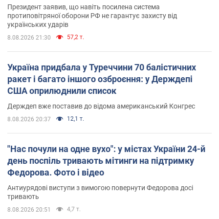
Президент заявив, що навіть посилена система
протиповітряної оборони РФ не гарантує захисту від
українських ударів
57,2 т.
8.08.2026 21:30
Україна придбала у Туреччини 70 балістичних
ракет і багато іншого озброєння: у Держдепі
США оприлюднили список
Держдеп вже поставив до відома американський Конгрес
12,1 т.
8.08.2026 20:37
"Нас почули на одне вухо": у містах України 24-й
день поспіль тривають мітинги на підтримку
Федорова. Фото і відео
Антиурядові виступи з вимогою повернути Федорова досі
тривають
4,7 т.
8.08.2026 20:51