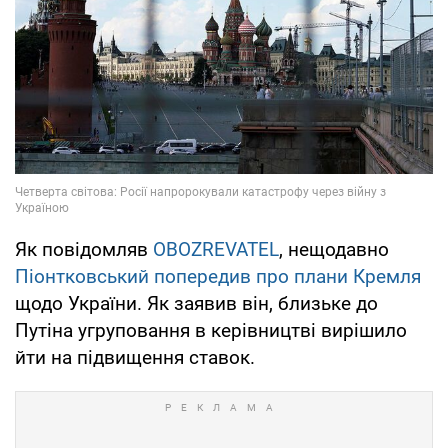
Як повідомляв
OBOZREVATEL
, нещодавно
Піонтковський попередив про плани Кремля
щодо України. Як заявив він, близьке до
Путіна угруповання в керівництві вирішило
йти на підвищення ставок.