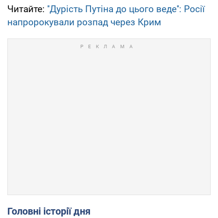
Читайте:
''Дурість Путіна до цього веде'': Росії
напророкували розпад через Крим
Головні історії дня