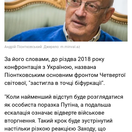
За його словами, до різдва 2018 року
конфронтація з Україною, названа
Піонтковським основним фронтом Четвертої
світової, "застигла в точці біфуркації".
"Коли найменший відступ буде розглядатися
як особиста поразка Путіна, а подальша
ескалація означає відверте військове
вторгнення. Такий крок буде зустрінутий
настільки різкою реакцією Заходу, що