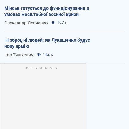
Мінськ готується до функціонування в
умовах масштабної воєнної кризи
Олександр Левченко
16,7 т.
Ні зброї, ні людей: як Лукашенко будує
нову армію
Ігар Тишкевич
14,2 т.