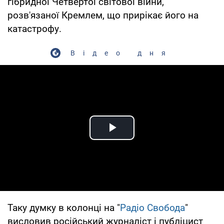
гібридної Четвертої світової війни,
розв'язаної Кремлем, що прирікає його на
катастрофу.
Відео дня
Play Video
Таку думку в колонці на "
Радіо Свобода
"
висловив російський журналіст і публіцист