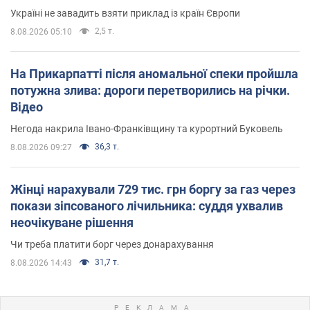
Україні не завадить взяти приклад із країн Європи
2,5 т.
8.08.2026 05:10
На Прикарпатті після аномальної спеки пройшла
потужна злива: дороги перетворились на річки.
Відео
Негода накрила Івано-Франківщину та курортний Буковель
36,3 т.
8.08.2026 09:27
Жінці нарахували 729 тис. грн боргу за газ через
покази зіпсованого лічильника: суддя ухвалив
неочікуване рішення
Чи треба платити борг через донарахування
31,7 т.
8.08.2026 14:43