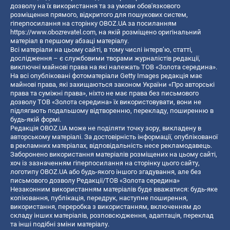
дозволу на їх використання та за умови обов'язкового
розміщення прямого, відкритого для пошукових систем,
гіперпосилання на сторінку OBOZ.UA за посиланням
https://www.obozrevatel.com
, на якій розміщено оригінальний
матеріал в першому абзаці матеріалу.
Всі матеріали на цьому сайті, в тому числі інтерв’ю, статті,
дослідження – є службовими творами журналістів редакції,
виключні майнові права на які належать ТОВ «Золота середина».
На всі опубліковані фотоматеріали Getty Images редакція має
майнові права, які захищаються законом України «Про авторські
права та суміжні права», ніхто не має права без письмового
дозволу ТОВ «Золота середина» їх використовувати, вони не
підлягають подальшому відтворенню, перекладу, поширенню в
будь-якій формі.
Редакція OBOZ.UA може не поділяти точку зору, викладену в
авторському матеріалі. За достовірність інформації, опублікованої
в рекламних матеріалах, відповідальність несе рекламодавець.
Заборонено використання матеріалів розміщених на цьому сайті,
хоч із зазначенням гіперпосилання на сторінку цього сайту,
логотипу OBOZ.UA або будь-якого іншого згадування, але без
письмового дозволу Редакції/ТОВ «Золота середина»
Незаконним використанням матеріалів буде вважатися: будь-яке
копiювання, публiкацiя, передрук, наступне поширення,
використання, переробка з використанням, включенням до
складу інших матеріалів, розповсюдження, адаптація, переклад
та інші подібні зміни матеріалу.