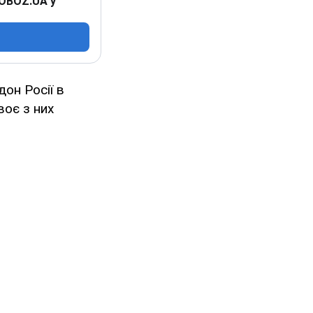
 OBOZ.UA у
дон Росії в
воє з них