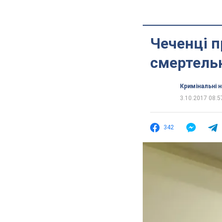
Чеченці п
смертельн
Кримінальні 
3.10.2017 08:5
342