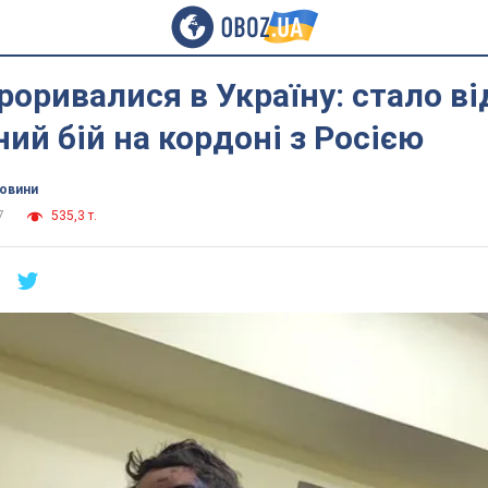
роривалися в Україну: стало в
ий бій на кордоні з Росією
новини
7
535,3 т.