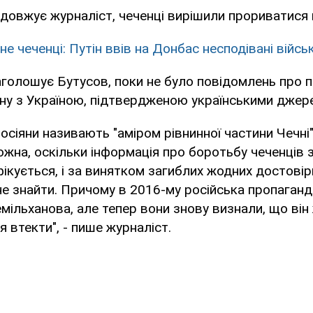
одовжує журналіст, чеченці вирішили прориватися в
не чеченці: Путін ввів на Донбас несподівані війсь
аголошує Бутусов, поки не було повідомлень про 
ну з Україною, підтвердженою українськими джер
осіяни називають "аміром рівнинної частини Чечні",
ожна, оскільки інформація про боротьбу чеченців 
кується, і за винятком загиблих жодних достовір
не знайти. Причому в 2016-му російська пропаган
мільханова, але тепер вони знову визнали, що він 
 втекти", - пише журналіст.