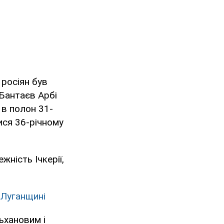
 росіян був
 Бантаєв Арбі
 в полон 31-
ися 36-річному
жність Ічкерії,
а Луганщині
ьхановим і