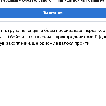
 першими у курсі головного — підпишіться на Новини на
Підписатися
тня, група чеченців із боєм проривалася через кор
льтаті бойового зіткнення з прикордонниками РФ д
був захоплений, ще одному вдалося пройти.