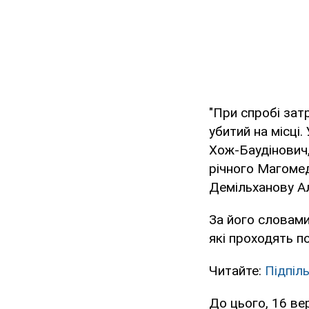
"При спробі затр
убитий на місці.
Хож-Баудінович,
річного Магомед
Демільханову Ал
За його словами,
які проходять п
Читайте:
Підпіль
До цього, 16 ве