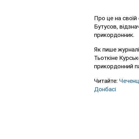
Про це на своїй
Бутусов, відзна
прикордонник.
Як пише журналі
Тьоткіне Курськ
прикордонний па
Читайте:
Чеченц
Донбасі