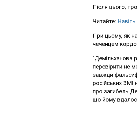
Після цього, пр
Читайте:
Навіть 
При цьому, як н
чеченцем кордо
"Демільханова р
перевірити не м
завжди фальсифі
російських ЗМІ 
про загибель Де
що йому вдалося