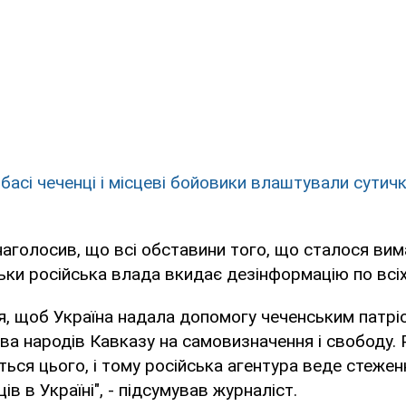
басі чеченці і місцеві бойовики влаштували сутич
аголосив, що всі обставини того, що сталося ви
льки російська влада вкидає дезінформацію по всіх
я, щоб Україна надала допомогу чеченським патріо
ва народів Кавказу на самовизначення і свободу. 
ься цього, і тому російська агентура веде стежен
ів в Україні", - підсумував журналіст.