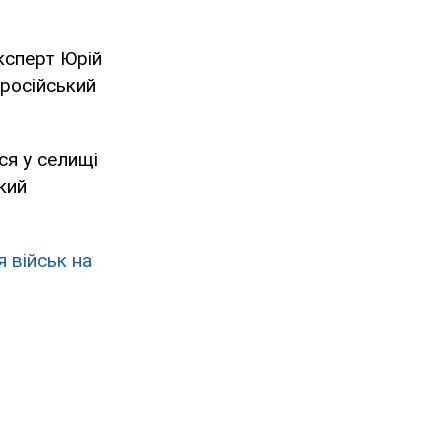
експерт Юрій
 російський
ся у селищі
кий
я військ на