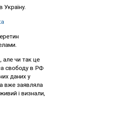
 Україну.
ка
перетин
елами.
 але чи так це
за свободу в РФ
них даних у
да вже заявляла
живий і визнали,