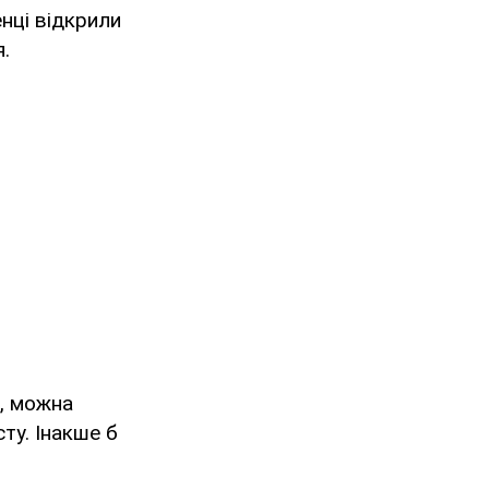
нці відкрили
я.
о, можна
ту. Інакше б