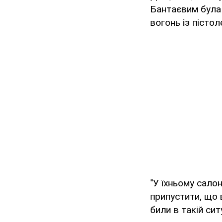
Бантаєвим була 
вогонь із пістол
"У їхньому салон
припустити, що 
били в такій сит