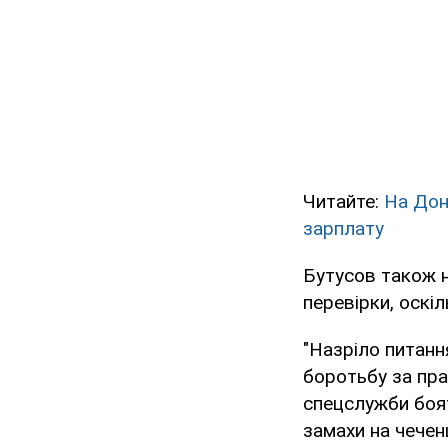
Читайте:
На Дон
зарплату
Бутусов також н
перевірки, оскі
"Назріло питанн
боротьбу за пра
спецслужби боят
замахи на чеченц