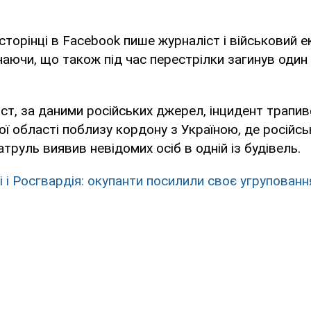
 сторінці в Facebook пише журналіст і військовий 
чаючи, що також під час перестрілки загинув один
ст, за даними російських джерел, інцидент трапив
ої області поблизу кордону з Україною, де російсь
труль виявив невідомих осіб в одній із будівель.
і і Росгвардія: окупанти посилили своє угрупованн