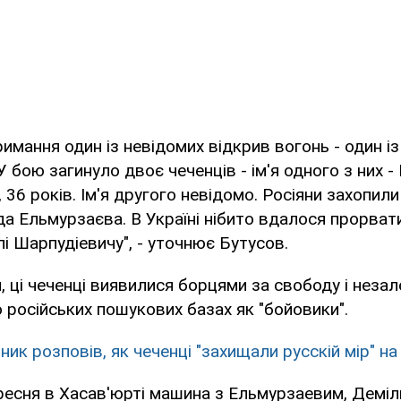
имання один із невідомих відкрив вогонь - один із
 У бою загинуло двоє чеченців - ім'я одного з них -
 36 років. Ім'я другого невідомо. Росіяни захопили
а Ельмурзаєва. В Україні нібито вдалося прорват
і Шарпудіевичу", - уточнює Бутусов.
 ці чеченці виявилися борцями за свободу і незале
о російських пошукових базах як "бойовики".
ник розповів, як чеченці "захищали русскій мір" н
ресня в Хасав'юрті машина з Ельмурзаевим, Деміл