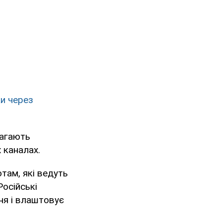
ки через
магають
 каналах.
там, які ведуть
Російські
ня і влаштовує