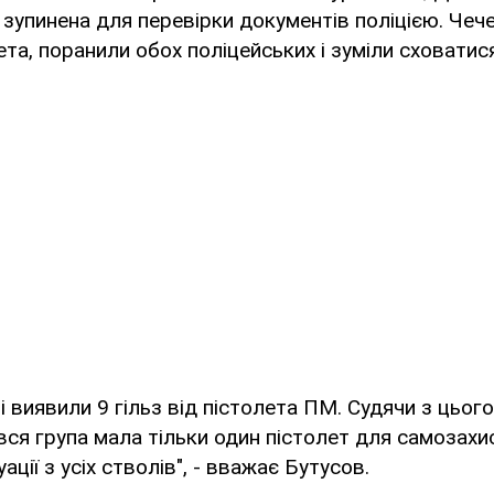
зупинена для перевірки документів поліцією. Чече
ета, поранили обох поліцейських і зуміли сховатис
і виявили 9 гільз від пістолета ПМ. Судячи з цьог
вся група мала тільки один пістолет для самозахис
уації з усіх стволів", - вважає Бутусов.