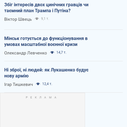
Збіг інтересів двох цинічних гравців чи
таємний план Трампа і Путіна?
Віктор Швець
9,1 т.
Мінськ готується до функціонування в
умовах масштабної воєнної кризи
Олександр Левченко
14,7 т.
Ні зброї, ні людей: як Лукашенко будує
нову армію
Ігар Тишкевич
12,4 т.