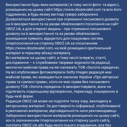
Використання будь-яких матеріалів ( в тому числі фото- та відео-),
розміщених на цьому сайті
https://www.obozrevatel.com
та всіх його
піддоменах, в будь-якому вигляді суворо заборонено.
Дозволяється використання при отриманні письмового дозволу
на їх використання та за умови обов'язкового посилання на сайт
OBOZ.UA, а для інтернет-видань - при отриманні письмового
дозволу на їх використання та за умови обов'язкового
розміщення прямого, відкритого для пошукових систем,
гіперпосилання на сторінку OBOZ.UA за посиланням
https://www.obozrevatel.com
, на якій розміщено оригінальний
матеріал в першому абзаці матеріалу.
Всі матеріали на цьому сайті, в тому числі інтерв’ю, статті,
дослідження – є службовими творами журналістів редакції,
виключні майнові права на які належать ТОВ «Золота середина».
На всі опубліковані фотоматеріали Getty Images редакція має
майнові права, які захищаються законом України «Про авторські
права та суміжні права», ніхто не має права без письмового
дозволу ТОВ «Золота середина» їх використовувати, вони не
підлягають подальшому відтворенню, перекладу, поширенню в
будь-якій формі.
Редакція OBOZ.UA може не поділяти точку зору, викладену в
авторському матеріалі. За достовірність інформації, опублікованої
в рекламних матеріалах, відповідальність несе рекламодавець.
Заборонено використання матеріалів розміщених на цьому сайті,
хоч із зазначенням гіперпосилання на сторінку цього сайту,
логотипу OBOZ.UA або будь-якого іншого згадування, але без