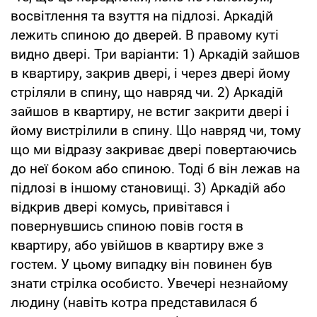
восвітлення та взуття на підлозі. Аркадій
лежить спиною до дверей. В правому куті
видно двері. Три варіанти: 1) Аркадій зайшов
в квартиру, закрив двері, і через двері йому
стріляли в спину, що навряд чи. 2) Аркадій
зайшов в квартиру, не встиг закрити двері і
йому вистрілили в спину. Що навряд чи, тому
що ми відразу закриває двері повертаючись
до неї боком або спиною. Тоді б він лежав на
підлозі в іншому становищі. 3) Аркадій або
відкрив двері комусь, привітався і
повернувшись спиною повів гостя в
квартиру, або увійшов в квартиру вже з
гостем. У цьому випадку він повинен був
знати стрілка особисто. Увечері незнайому
людину (навіть котра представилася б