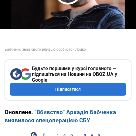
Play Video
Будьте першими у курсі головного —
підпишіться на Новини на OBOZ.UA у
Google
Підписатися
Оновлене.
"Вбивство" Аркадія Бабченка
виявилося спецоперацією СБУ
Відео дня