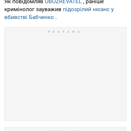
Як повідомляв
OBOZREVATEL
, раніше
кримінолог зауважив
підозрілий нюанс у
вбивстві Бабченко
.