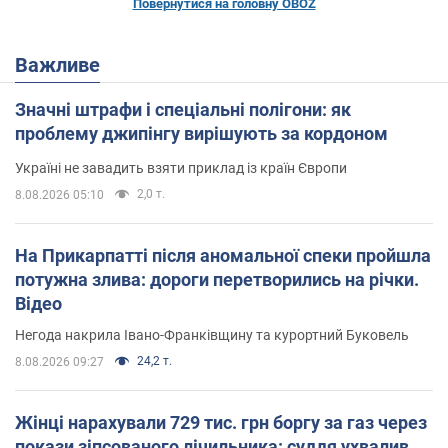
Повернутися на головну OBOZ
Важливе
Значні штрафи і спеціальні полігони: як
проблему джипінгу вирішують за кордоном
Україні не завадить взяти приклад із країн Європи
2,0 т.
8.08.2026 05:10
На Прикарпатті після аномальної спеки пройшла
потужна злива: дороги перетворились на річки.
Відео
Негода накрила Івано-Франківщину та курортний Буковель
24,2 т.
8.08.2026 09:27
Жінці нарахували 729 тис. грн боргу за газ через
покази зіпсованого лічильника: суддя ухвалив