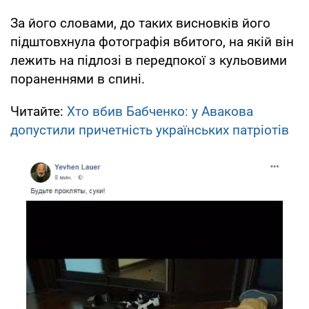
За його словами, до таких висновків його
підштовхнула фотографія вбитого, на якій він
лежить на підлозі в передпокої з кульовими
пораненнями в спині.
Читайте:
Хто вбив Бабченко: у Авакова
допустили причетність українських патріотів