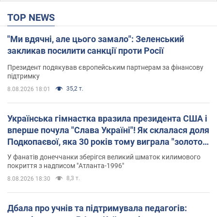
TOP NEWS
"Ми вдячні, але цього замало": Зеленський
закликав посилити санкції проти Росії
Президент подякував європейським партнерам за фінансову
підтримку
35,2 т.
8.08.2026 18:01
Українська гімнастка вразила президента США і
вперше почула "Слава Україні"! Як склалася доля
Подкопаєвої, яка 30 років тому виграла "золото"
Олімпіади
У фанатів донеччанки зберігся великий шматок килимового
покриття з надписом "Атланта-1996"
8,3 т.
8.08.2026 18:30
Дбала про учнів та підтримувала педагогів: