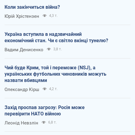
Коли закінчиться війна?
Юрій Хрістензен
4,3 т.
Україна вступила в надзвичайний
економічний стан. Чи є світло вкінці тунелю?
Вадим Денисенко
3,8 т.
Чий буде Крим, той і переможе (NSJ), а
українських футбольних чиновників можуть
назвати вбивцями
Олександр Кірш
4,2 т.
Захід проспав загрозу: Росія може
перевірити НАТО війною
Леонід Невзлін
6,8 т.