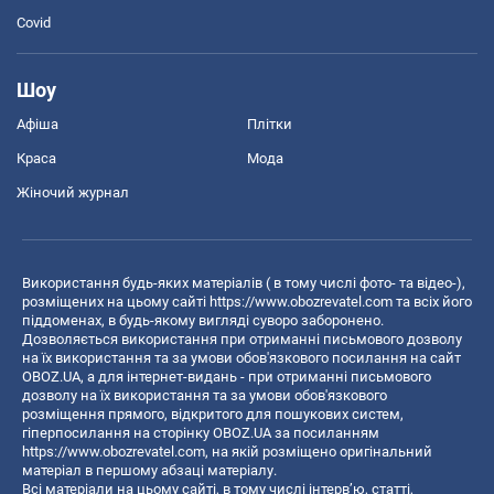
Covid
Шоу
Афіша
Плітки
Краса
Мода
Жіночий журнал
Використання будь-яких матеріалів ( в тому числі фото- та відео-),
розміщених на цьому сайті
https://www.obozrevatel.com
та всіх його
піддоменах, в будь-якому вигляді суворо заборонено.
Дозволяється використання при отриманні письмового дозволу
на їх використання та за умови обов'язкового посилання на сайт
OBOZ.UA, а для інтернет-видань - при отриманні письмового
дозволу на їх використання та за умови обов'язкового
розміщення прямого, відкритого для пошукових систем,
гіперпосилання на сторінку OBOZ.UA за посиланням
https://www.obozrevatel.com
, на якій розміщено оригінальний
матеріал в першому абзаці матеріалу.
Всі матеріали на цьому сайті, в тому числі інтерв’ю, статті,