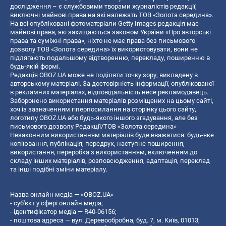
дослідження – є службовими творами журналістів редакції,
виключні майнові права на які належать ТОВ «Золота середина».
На всі опубліковані фотоматеріали Getty Images редакція має
майнові права, які захищаються законом України «Про авторські
права та суміжні права», ніхто не має права без письмового
дозволу ТОВ «Золота середина» їх використовувати, вони не
підлягають подальшому відтворенню, перекладу, поширенню в
будь-якій формі.
Редакція OBOZ.UA може не поділяти точку зору, викладену в
авторському матеріалі. За достовірність інформації, опублікованої
в рекламних матеріалах, відповідальність несе рекламодавець.
Заборонено використання матеріалів розміщених на цьому сайті,
хоч із зазначенням гіперпосилання на сторінку цього сайту,
логотипу OBOZ.UA або будь-якого іншого згадування, але без
письмового дозволу Редакції/ТОВ «Золота середина»
Незаконним використанням матеріалів буде вважатися: будь-яке
копiювання, публiкацiя, передрук, наступне поширення,
використання, переробка з використанням, включенням до
складу інших матеріалів, розповсюдження, адаптація, переклад
та інші подібні зміни матеріалу.
Назва онлайн медіа — «OBOZ.UA»
- суб'єкт у сфері онлайн медіа;
- ідентифікатор медіа — R40-06156;
- поштова адреса — вул. Деревообробна, буд. 7, м. Київ, 01013;