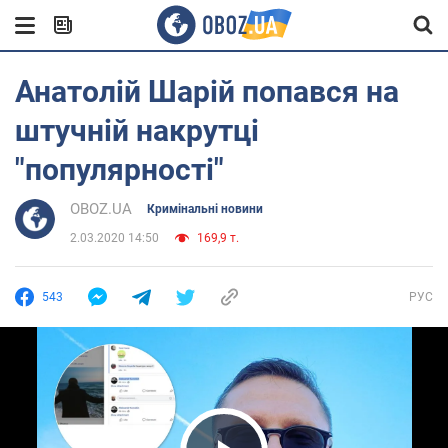
Анатолій Шарій попався на
штучній накрутці
"популярності"
OBOZ.UA
Кримінальні новини
2.03.2020 14:50
169,9 т.
543
РУС