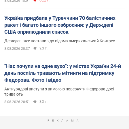
66,2 т.
8.08.2026 18:01
Україна придбала у Туреччини 70 балістичних
ракет і багато іншого озброєння: у Держдепі
США оприлюднили список
Держдеп вже поставив до відома американський Конгрес
9,3 т.
8.08.2026 20:37
"Нас почули на одне вухо": у містах України 24-й
день поспіль тривають мітинги на підтримку
Федорова. Фото і відео
Антиурядові виступи з вимогою повернути Федорова досі
тривають
3,3 т.
8.08.2026 20:51