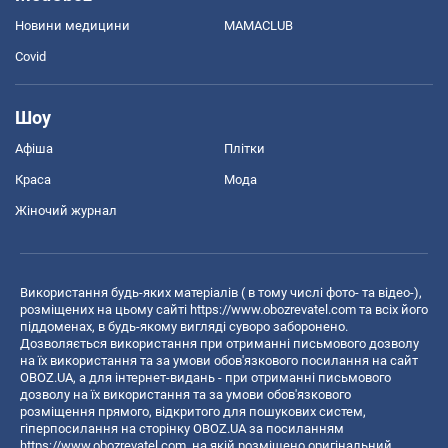
Новини медицини
MAMACLUB
Covid
Шоу
Афіша
Плітки
Краса
Мода
Жіночий журнал
Використання будь-яких матеріалів ( в тому числі фото- та відео-),
розміщених на цьому сайті
https://www.obozrevatel.com
та всіх його
піддоменах, в будь-якому вигляді суворо заборонено.
Дозволяється використання при отриманні письмового дозволу
на їх використання та за умови обов'язкового посилання на сайт
OBOZ.UA, а для інтернет-видань - при отриманні письмового
дозволу на їх використання та за умови обов'язкового
розміщення прямого, відкритого для пошукових систем,
гіперпосилання на сторінку OBOZ.UA за посиланням
https://www.obozrevatel.com
, на якій розміщено оригінальний