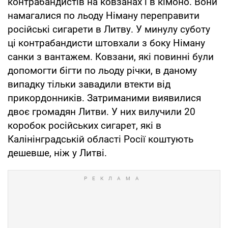
контрабандистів на ковзанах і в кімоно. Вони
намагалися по льоду Німану переправити
російські сигарети в Литву. У минулу суботу
ці контрабандисти штовхали з боку Німану
санки з вантажем. Ковзани, які повинні були
допомогти бігти по льоду річки, в даному
випадку тільки завадили втекти від
прикордонників. Затриманими виявилися
двоє громадян Литви. У них вилучили 20
коробок російських сигарет, які в
Калінінградській області Росії коштують
дешевше, ніж у Литві.