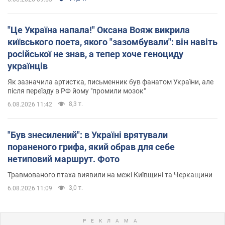
"Це Україна напала!" Оксана Вояж викрила
київського поета, якого "зазомбували": він навіть
російської не знав, а тепер хоче геноциду
українців
Як зазначила артистка, письменник був фанатом України, але
після переїзду в РФ йому "промили мозок"
8,3 т.
6.08.2026 11:42
"Був знесилений": в Україні врятували
пораненого грифа, який обрав для себе
нетиповий маршрут. Фото
Травмованого птаха виявили на межі Київщині та Черкащини
3,0 т.
6.08.2026 11:09