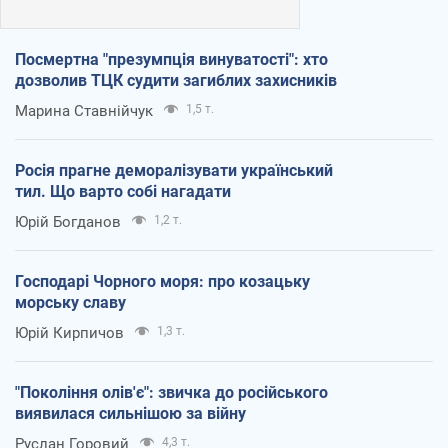
Посмертна "презумпція винуватості": хто
дозволив ТЦК судити загиблих захисників
Марина Ставнійчук
1,5 т.
Росія прагне деморалізувати український
тил. Що варто собі нагадати
Юрій Богданов
1,2 т.
Господарі Чорного моря: про козацьку
морську славу
Юрій Кирпичов
1,3 т.
"Покоління олів'є": звичка до російського
виявилася сильнішою за війну
Руслан Горовий
4,3 т.