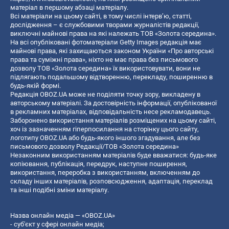
матеріал в першому абзаці матеріалу.
Всі матеріали на цьому сайті, в тому числі інтерв’ю, статті,
дослідження – є службовими творами журналістів редакції,
виключні майнові права на які належать ТОВ «Золота середина».
На всі опубліковані фотоматеріали Getty Images редакція має
майнові права, які захищаються законом України «Про авторські
права та суміжні права», ніхто не має права без письмового
дозволу ТОВ «Золота середина» їх використовувати, вони не
підлягають подальшому відтворенню, перекладу, поширенню в
будь-якій формі.
Редакція OBOZ.UA може не поділяти точку зору, викладену в
авторському матеріалі. За достовірність інформації, опублікованої
в рекламних матеріалах, відповідальність несе рекламодавець.
Заборонено використання матеріалів розміщених на цьому сайті,
хоч із зазначенням гіперпосилання на сторінку цього сайту,
логотипу OBOZ.UA або будь-якого іншого згадування, але без
письмового дозволу Редакції/ТОВ «Золота середина»
Незаконним використанням матеріалів буде вважатися: будь-яке
копiювання, публiкацiя, передрук, наступне поширення,
використання, переробка з використанням, включенням до
складу інших матеріалів, розповсюдження, адаптація, переклад
та інші подібні зміни матеріалу.
Назва онлайн медіа — «OBOZ.UA»
- суб'єкт у сфері онлайн медіа;