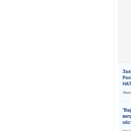
Зах
Рос
НАТ
Леон
"Ва
вит
обс
вря