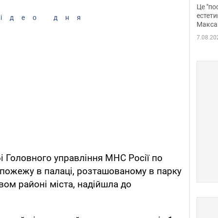
росі
Це "по
Фото
естети
ідео дня
Макса
7.08.20
і Головного управління МНС Росії по
 пожежу в палаці, розташованому в парку
ом районі міста, надійшла до