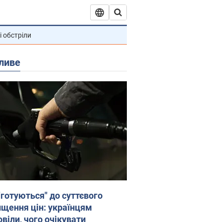
і обстріли
ливе
"готуються" до суттєвого
ищення цін: українцям
віли, чого очікувати