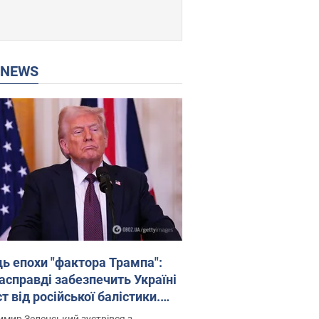
P NEWS
ць епохи "фактора Трампа":
насправді забезпечить Україні
т від російської балістики.
рв’ю з Безсмертним
мир Зеленський зустрівся з