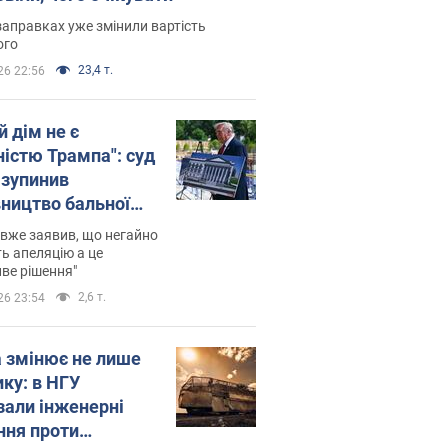
заправках уже змінили вартість
ого
23,4 т.
26 22:56
й дім не є
ністю Трампа": суд
зупинив
вництво бальної
 за $400 млн
вже заявив, що негайно
ь апеляцію а це
ве рішення"
2,6 т.
26 23:54
а змінює не лише
ику: в НГУ
зали інженерні
ння проти