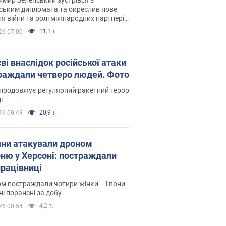
ським дипломата та окреслив нове
я війни та ролі міжнародних партнерів
тьбі з Росією
11,1 т.
26 07:00
ві внаслідок російської атаки
раждали четверо людей. Фото
продовжує регулярний ракетний терор
і
20,9 т.
26 09:43
яни атакували дроном
рню у Херсоні: постраждали
рацівниці
м постраждали чотири жінки – і вони
ні поранені за добу
4,2 т.
26 00:54