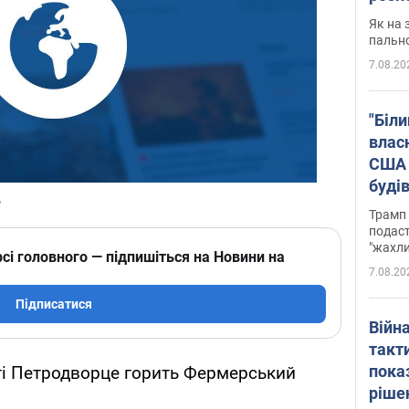
Як на 
пальн
7.08.20
"Біли
влас
США 
буді
зали
Трамп 
подаст
"жахли
сі головного — підпишіться на Новини на
7.08.20
Підписатися
Війн
такт
пока
ті Петродворце горить Фермерський
ріше