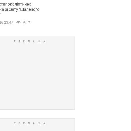
йських FPV-дронів.
стапокаліптична
ка зі світу "Шаленого
"
9,0 т.
26 23:47