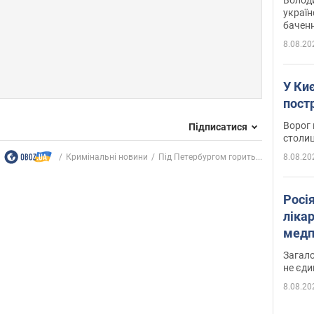
україн
баченн
у боро
8.08.20
У Киє
пост
Ворог 
Підписатися
столиц
Кримінальні новини
Під Петербургом горить...
8.08.20
Росі
ліка
медп
Загало
не єди
8.08.20