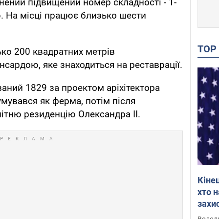
нений підвищений номер складності - 1-
. На місці працює близько шести
TO
ко 200 квадратних метрів
нсардою, яке знаходиться на реставрації.
аний 1829 за проектом аріхітектора
умувався як ферма, потім після
ітню резиденцію Олександра II.
Кіне
хто 
захис
Інте
Володи