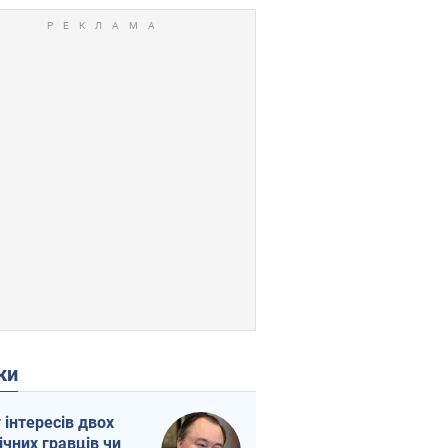
ки
г інтересів двох
ічних гравців чи