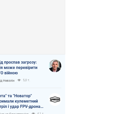
ід проспав загрозу:
ія може перевірити
О війною
5,0 т.
ід Невзлін
рта" та "Новатор"
римали кулеметний
тріл і удар FPV-дрона,
тувавши життя
4,1 т.