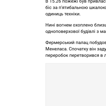
В 15.26 пожежі був привлас
біс за п'ятибальною шкалою
одиниць техніки.
Нині вогнем охоплено близь
одноповерхової будівлі з ма
Фермерський палац побудов
Менеласа. Спочатку він зад
переробок перетворився в л