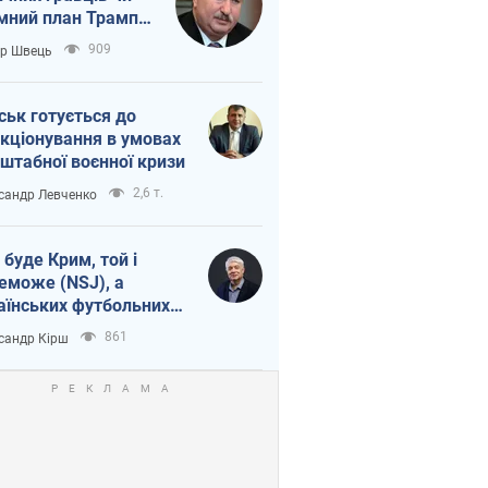
мний план Трампа
тіна?
909
ор Швець
ськ готується до
кціонування в умовах
штабної воєнної кризи
2,6 т.
сандр Левченко
 буде Крим, той і
еможе (NSJ), а
аїнських футбольних
овників можуть
861
сандр Кірш
вати вбивцями