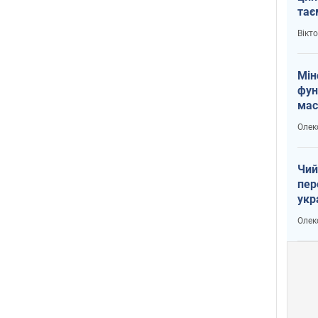
тає
і Пу
Вікт
Мін
фун
мас
Олек
Чий
пер
укр
чин
Олек
наз