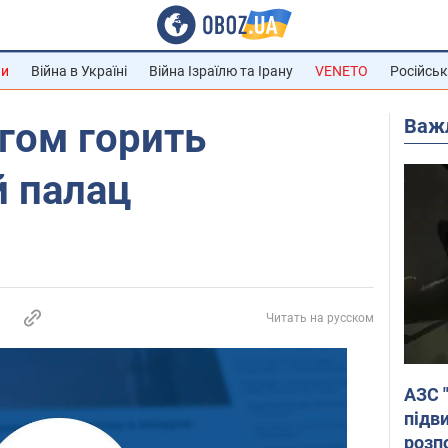
ни
Війна в Україні
Війна Ізраїлю та Ірану
VENETO
Російськ
Важ
гом горить
 палац
Читать на русском
АЗС 
підв
розпо