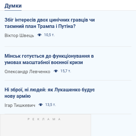
Думки
Збіг інтересів двох цинічних гравців чи
таємний план Трампа і Путіна?
Віктор Швець
10,5 т.
Мінськ готується до функціонування в
умовах масштабної воєнної кризи
Олександр Левченко
15,7 т.
Ні зброї, ні людей: як Лукашенко будує
нову армію
Ігар Тишкевич
13,5 т.