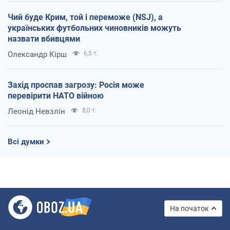
Чий буде Крим, той і переможе (NSJ), а
українських футбольних чиновників можуть
назвати вбивцями
Олександр Кірш
6,5 т.
Захід проспав загрозу: Росія може
перевірити НАТО війною
Леонід Невзлін
8,0 т.
Всі думки
На початок