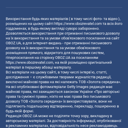
Використання будь-яких матеріалів ( в тому числі фото- та відео-),
розміщених на цьому сайті
https://www.obozrevatel.com
та всіх його
піддоменах, в будь-якому вигляді суворо заборонено.
Дозволяється використання при отриманні письмового дозволу
на їх використання та за умови обов'язкового посилання на сайт
OBOZ.UA, а для інтернет-видань - при отриманні письмового
дозволу на їх використання та за умови обов'язкового
розміщення прямого, відкритого для пошукових систем,
гіперпосилання на сторінку OBOZ.UA за посиланням
https://www.obozrevatel.com
, на якій розміщено оригінальний
матеріал в першому абзаці матеріалу.
Всі матеріали на цьому сайті, в тому числі інтерв’ю, статті,
дослідження – є службовими творами журналістів редакції,
виключні майнові права на які належать ТОВ «Золота середина».
На всі опубліковані фотоматеріали Getty Images редакція має
майнові права, які захищаються законом України «Про авторські
права та суміжні права», ніхто не має права без письмового
дозволу ТОВ «Золота середина» їх використовувати, вони не
підлягають подальшому відтворенню, перекладу, поширенню в
будь-якій формі.
Редакція OBOZ.UA може не поділяти точку зору, викладену в
авторському матеріалі. За достовірність інформації, опублікованої
в рекламних матеріалах, відповідальність несе рекламодавець.