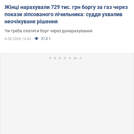
Жінці нарахували 729 тис. грн боргу за газ через
покази зіпсованого лічильника: суддя ухвалив
неочікуване рішення
Чи треба платити борг через донарахування
31,3 т.
8.08.2026 14:43