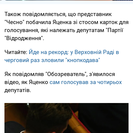
Також повідомляється, що представник
"Чесно" побачила Яценка зі стосом карток для
голосування, які належать депутатам "Партії
"Відродження".
Читайте:
Йде на рекорд: у Верховній Раді в
черговий раз зловили "кнопкодава"
Як повідомляв "Обозреватель", з'явилося
відео, як Яценко
сам голосував за чотирьох
депутатів.