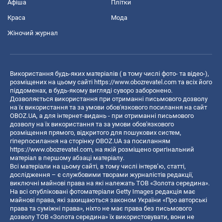
Афіша
Плітки
Краса
Мода
Жіночий журнал
Використання будь-яких матеріалів ( в тому числі фото- та відео-),
розміщених на цьому сайті
https://www.obozrevatel.com
та всіх його
піддоменах, в будь-якому вигляді суворо заборонено.
Дозволяється використання при отриманні письмового дозволу
на їх використання та за умови обов'язкового посилання на сайт
OBOZ.UA, а для інтернет-видань - при отриманні письмового
дозволу на їх використання та за умови обов'язкового
розміщення прямого, відкритого для пошукових систем,
гіперпосилання на сторінку OBOZ.UA за посиланням
https://www.obozrevatel.com
, на якій розміщено оригінальний
матеріал в першому абзаці матеріалу.
Всі матеріали на цьому сайті, в тому числі інтерв’ю, статті,
дослідження – є службовими творами журналістів редакції,
виключні майнові права на які належать ТОВ «Золота середина».
На всі опубліковані фотоматеріали Getty Images редакція має
майнові права, які захищаються законом України «Про авторські
права та суміжні права», ніхто не має права без письмового
дозволу ТОВ «Золота середина» їх використовувати, вони не