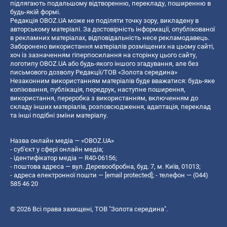
підлягають подальшому відтворенню, перекладу, поширенню в
будь-якій формі.
Редакція OBOZ.UA може не поділяти точку зору, викладену в
авторському матеріалі. За достовірність інформації, опублікованої
в рекламних матеріалах, відповідальність несе рекламодавець.
Заборонено використання матеріалів розміщених на цьому сайті,
хоч із зазначенням гіперпосилання на сторінку цього сайту,
логотипу OBOZ.UA або будь-якого іншого згадування, але без
письмового дозволу Редакції/ТОВ «Золота середина»
Незаконним використанням матеріалів буде вважатися: будь-яке
копiювання, публiкацiя, передрук, наступне поширення,
використання, переробка з використанням, включенням до
складу інших матеріалів, розповсюдження, адаптація, переклад
та інші подібні зміни матеріалу.
Назва онлайн медіа — «OBOZ.UA»
- суб'єкт у сфері онлайн медіа;
- ідентифікатор медіа — R40-06156;
- поштова адреса — вул. Деревообробна, буд. 7, м. Київ, 01013;
- адреса електронної пошти —
[email protected]
; - телефон — (044)
585 46 20
© 2026 Всі права захищені, ТОВ "Золота середина".