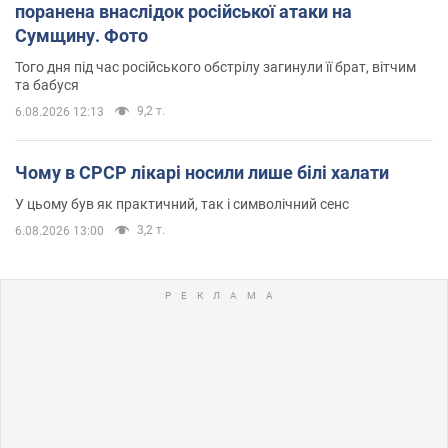
поранена внаслідок російської атаки на
Сумщину. Фото
Того дня під час російського обстрілу загинули її брат, вітчим
та бабуся
9,2 т.
6.08.2026 12:13
Чому в СРСР лікарі носили лише білі халати
У цьому був як практичний, так і символічний сенс
3,2 т.
6.08.2026 13:00