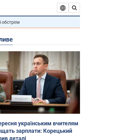
і обстріли
ливе
вересня українським вчителям
ищать зарплати: Корецький
рив деталі