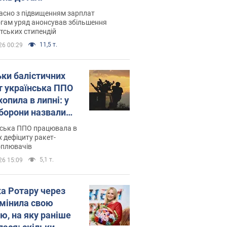
асно з підвищенням зарплат
гам уряд анонсував збільшення
тських стипендій
11,5 т.
26 00:29
ьки балістичних
т українська ППО
опила в липні: у
борони назвали
у
нська ППО працювала в
 дефіциту ракет-
оплювачів
5,1 т.
26 15:09
ка Ротару через
змінила свою
ю, на яку раніше