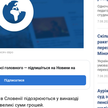
Одноч
педаго
студен
7.08.20
Скіл
раке
перех
Міно
цифр
Украї
умовах
сі головного — підпишіться на Новини на
перех
7.08.20
Підписатися
Аурі
суд 
 в Словенії підозрюються у винаході
пенсі
 великі суми грошей.