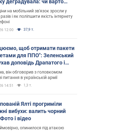
ку деградувала: чи варто
житись на ціни
іни на мобільний зв'язок зросли у
 разів і як поліпшити якість інтернету
ефоні
37,9 т.
26 12:00
цюємо, щоб отримати пакети
кетами для ППО": Зеленський
ухав доповідь Драпатого і
сував нові кроки
а, він обговорив з головкомом
і питання в українській армії
1,3 т.
26 14:51
упованій Ялті прогриміли
жні вибухи: валить чорний
Фото і відео
 ймовірно, опинилося під атакою