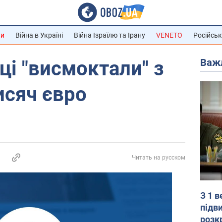
ни
Війна в Україні
Війна Ізраїлю та Ірану
VENETO
Російськ
Важ
і "висмоктали" з
исяч євро
Читать на русском
З 1 
підв
розк