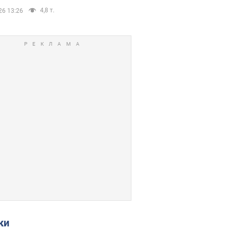
4,8 т.
26 13:26
ки