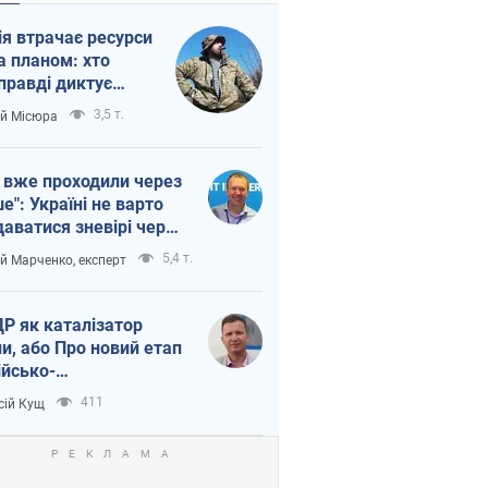
ія втрачає ресурси
а планом: хто
правді диктує
п війни
3,5 т.
ій Місюра
 вже проходили через
ше": Україні не варто
даватися зневірі через
етний терор
5,4 т.
ій Марченко, експерт
Р як каталізатор
ни, або Про новий етап
ійсько-
нічнокорейського
411
сій Кущ
зу