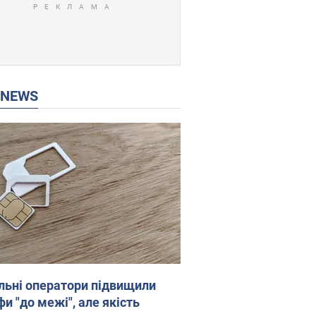
P NEWS
льні оператори підвищили
и "до межі", але якість