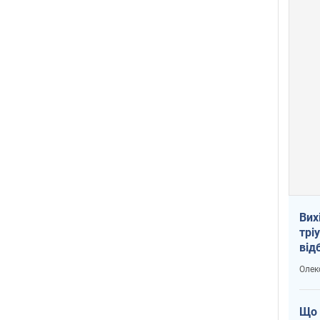
Вих
трі
від
укр
Олек
Що 