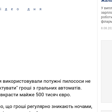
жалі
отри
У випл
ідео дня
зарпла
роботи
філарм
8.08.20
и використовували потужні пилососи не
ктувати" гроші з гральних автоматів.
вкрасти майже 500 тисяч євро.
о, що гроші регулярно зникають ночами,