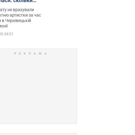
лася: скільки
мувала співачка
ату не врахували
тню артистки за час
 в Чернівецькій
онії
26 04:01