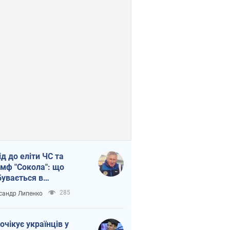
ід до еліти ЧС та
умф "Сокола": що
бувається в
аїнському хокеї
285
сандр Липенко
очікує українців у