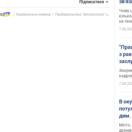
зв'яз
Підписатися
скар
Чому ц
Кримінальні новини
Прибиральниці "висмоктали" з...
кілька
на тел
7.08.20
"Пра
з ра
засл
анон
Зокрем
кадров
7.08.20
В ок
поту
дим. 
Місто,
дронів