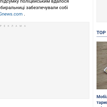
У підсумку поліцейським вдалося
биральниці забезпечували собі
Gnews.com
.
TO
Мобі
тариф