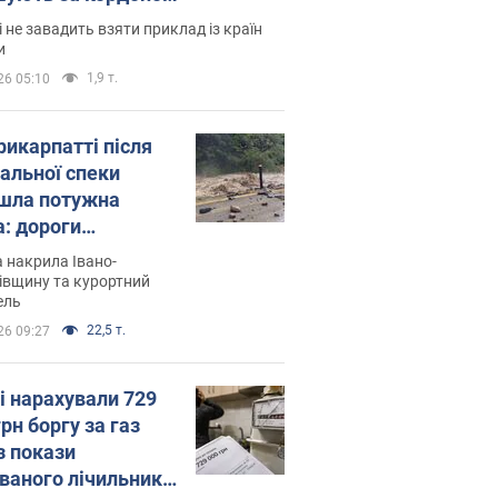
і не завадить взяти приклад із країн
и
1,9 т.
26 05:10
рикарпатті після
альної спеки
шла потужна
а: дороги
творились на
 накрила Івано-
. Відео
івщину та курортний
ель
22,5 т.
26 09:27
і нарахували 729
грн боргу за газ
з покази
ованого лічильника: