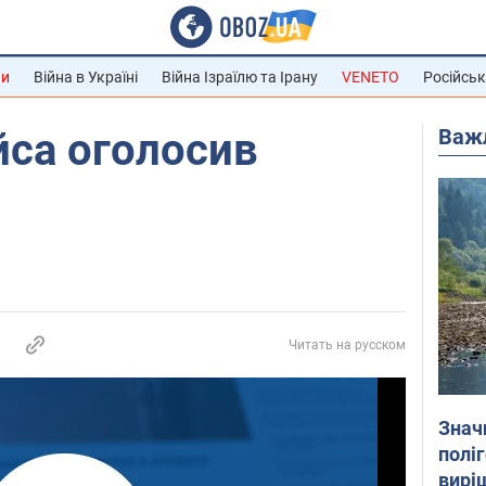
ни
Війна в Україні
Війна Ізраїлю та Ірану
VENETO
Російськ
Важ
йса оголосив
Читать на русском
Знач
полі
вирі