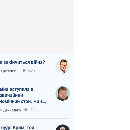
и закінчиться війна?
6,0 т.
 Хрістензен
аїна вступила в
звичайний
номічний стан. Чи є
тло вкінці тунелю?
5,1 т.
м Денисенко
 буде Крим, той і