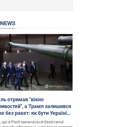
P NEWS
ль отримав "вікно
ивостей", а Трамп залишився
 без ракет: як бути Україні?
рв’ю з Мельником
 що в Росії закінчаться балістичні
, вкрай небезпечна, наголосив експерт