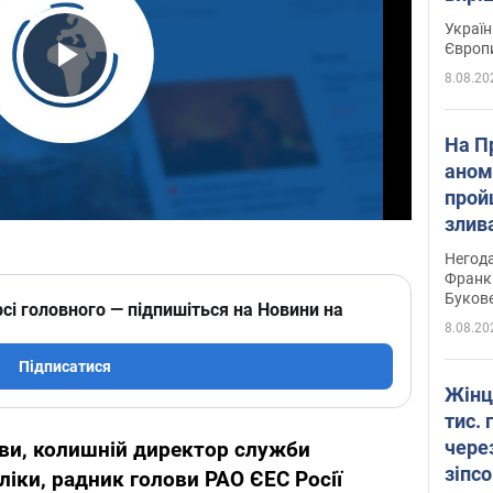
Україн
Європ
8.08.20
Play Video
На П
аном
прой
злив
пере
Негода
річки
Франк
Буков
сі головного — підпишіться на Новини на
8.08.20
Підписатися
Жінц
тис. 
чере
ви, колишній директор служби
зіпс
ліки, радник голови РАО ЄЕС Росії