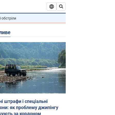
і обстріли
ливе
ні штрафи і спеціальні
гони: як проблему джипінгу
шують за кордоном