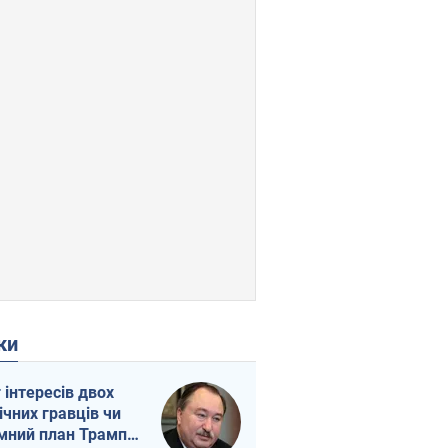
ки
г інтересів двох
ічних гравців чи
мний план Трампа