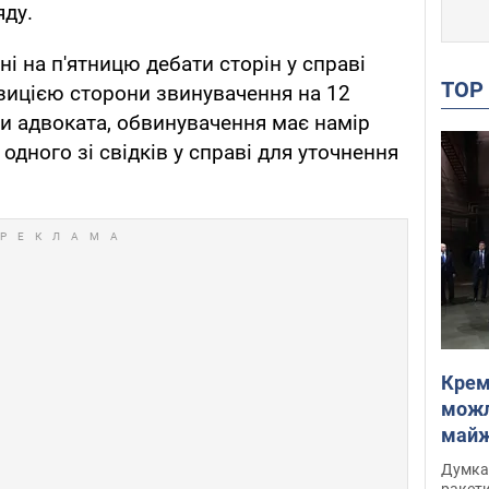
яду.
ні на п'ятницю дебати сторін у справі
TO
зицією сторони звинувачення на 12
ми адвоката, обвинувачення має намір
одного зі свідків у справі для уточнення
Крем
можл
майже
Інте
Думка,
ракети