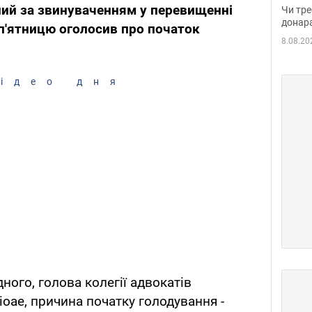
судд
ний за звинуваченням у перевищенні
Чи тре
неоч
донар
п'ятницю оголосив про початок
8.08.20
ідео дня
ного, голова колегії адвокатів
іоае, причина початку голодування -