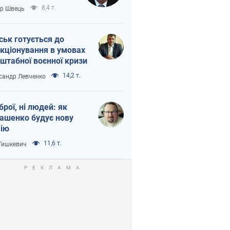
тіна?
8,4 т.
ор Швець
ськ готується до
кціонування в умовах
штабної воєнної кризи
14,2 т.
сандр Левченко
зброї, ні людей: як
ашенко будує нову
ію
11,6 т.
 Тишкевич