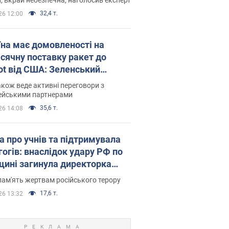
32,4 т.
26 12:00
їна має домовленості на
сячну поставку ракет до
iot від США: Зеленський
рив подробиці
акож веде активні переговори з
ейськими партнерами
35,6 т.
26 14:08
а про учнів та підтримувала
гогів: внаслідок удару РФ по
щині загинула директорка
ького ліцею, її чоловік та онук
пам'ять жертвам російського терору
17,6 т.
26 13:32