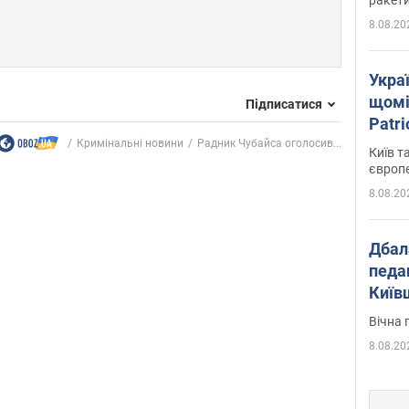
8.08.20
Укра
щомі
Підписатися
Patr
розк
Кримінальні новини
Радник Чубайса оголосив...
Київ т
європ
8.08.20
Дбал
педа
Київ
київс
Вічна 
8.08.20