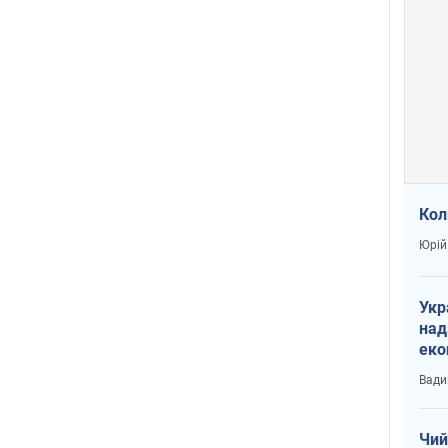
Кол
Юрій
Укр
над
еко
сві
Вади
Чий