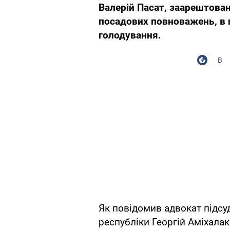
Валерій Пасат, заарештова
посадових повноважень, в 
голодування.
В
Як повідомив адвокат підсуд
республіки Георгій Аміхалак