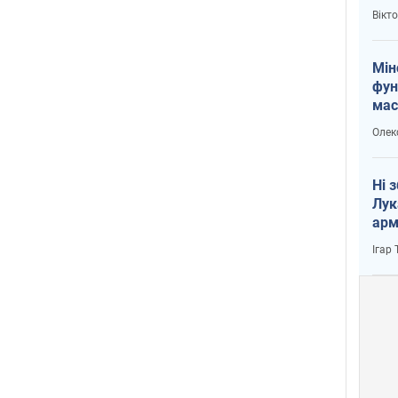
і Пу
Вікт
Мін
фун
мас
Олек
Ні 
Лук
арм
Ігар