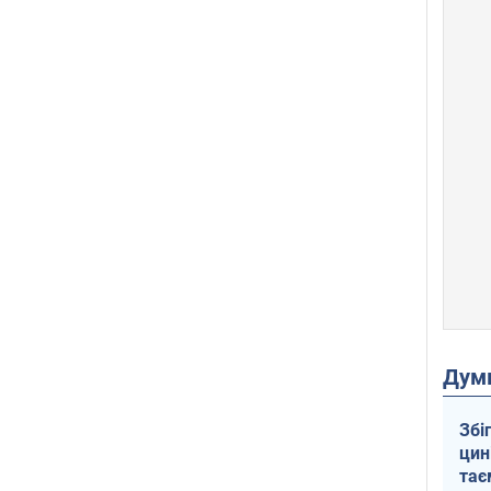
Дум
Збі
цин
тає