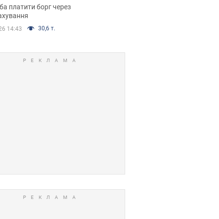
я ухвалив
ба платити борг через
ікуване рішення
ахування
30,6 т.
26 14:43