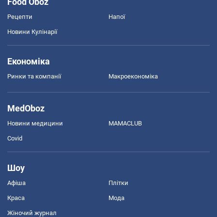
Food Oboz
Рецепти
Напої
Новини Кулінарії
Економіка
Ринки та компанії
Макроекономіка
MedOboz
Новини медицини
MAMACLUB
Covid
Шоу
Афіша
Плітки
Краса
Мода
Жіночий журнал