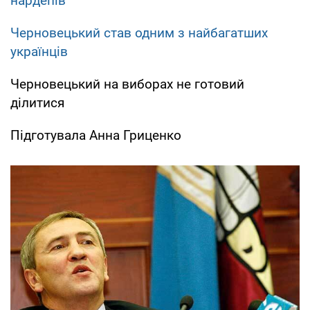
нардепів
Черновецький став одним з найбагатших
українців
Черновецький на виборах не готовий
ділитися
Підготувала Анна Гриценко