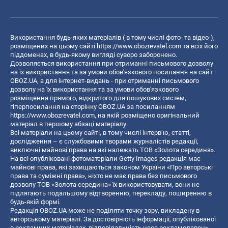
Використання будь-яких матеріалів ( в тому числі фото- та відео-),
розміщених на цьому сайті
https://www.obozrevatel.com
та всіх його
піддоменах, в будь-якому вигляді суворо заборонено.
Дозволяється використання при отриманні письмового дозволу
на їх використання та за умови обов'язкового посилання на сайт
OBOZ.UA, а для інтернет-видань - при отриманні письмового
дозволу на їх використання та за умови обов'язкового
розміщення прямого, відкритого для пошукових систем,
гіперпосилання на сторінку OBOZ.UA за посиланням
https://www.obozrevatel.com
, на якій розміщено оригінальний
матеріал в першому абзаці матеріалу.
Всі матеріали на цьому сайті, в тому числі інтерв’ю, статті,
дослідження – є службовими творами журналістів редакції,
виключні майнові права на які належать ТОВ «Золота середина».
На всі опубліковані фотоматеріали Getty Images редакція має
майнові права, які захищаються законом України «Про авторські
права та суміжні права», ніхто не має права без письмового
дозволу ТОВ «Золота середина» їх використовувати, вони не
підлягають подальшому відтворенню, перекладу, поширенню в
будь-якій формі.
Редакція OBOZ.UA може не поділяти точку зору, викладену в
авторському матеріалі. За достовірність інформації, опублікованої
в рекламних матеріалах, відповідальність несе рекламодавець.