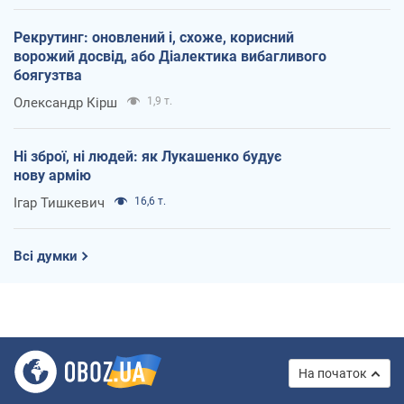
Рекрутинг: оновлений і, схоже, корисний
ворожий досвід, або Діалектика вибагливого
боягузтва
Олександр Кірш
1,9 т.
Ні зброї, ні людей: як Лукашенко будує
нову армію
Ігар Тишкевич
16,6 т.
Всі думки
На початок