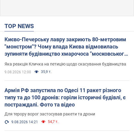
TOP NEWS
Києво-Печерську лавру закриють 80-метровим
"монстром"? Чому влада Києва відмовилась
зупиняти будівництво хмарочоса "московського
вірянина"
Яка реакція Кличка на петицію щодо скасування будівництва
35,9 т.
9.08.2026 12:00
Армія РФ запустила по Одесі 11 ракет різного
типу та до 100 дронів: горіли історичні будівлі, є
постраждалі. Фото та відео
Для терору ворог застосував ракети та дрони
54,7 т.
9.08.2026 14:21