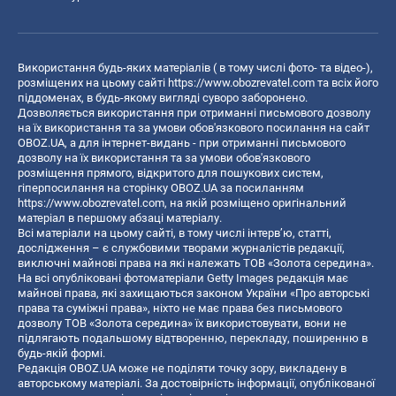
Використання будь-яких матеріалів ( в тому числі фото- та відео-),
розміщених на цьому сайті
https://www.obozrevatel.com
та всіх його
піддоменах, в будь-якому вигляді суворо заборонено.
Дозволяється використання при отриманні письмового дозволу
на їх використання та за умови обов'язкового посилання на сайт
OBOZ.UA, а для інтернет-видань - при отриманні письмового
дозволу на їх використання та за умови обов'язкового
розміщення прямого, відкритого для пошукових систем,
гіперпосилання на сторінку OBOZ.UA за посиланням
https://www.obozrevatel.com
, на якій розміщено оригінальний
матеріал в першому абзаці матеріалу.
Всі матеріали на цьому сайті, в тому числі інтерв’ю, статті,
дослідження – є службовими творами журналістів редакції,
виключні майнові права на які належать ТОВ «Золота середина».
На всі опубліковані фотоматеріали Getty Images редакція має
майнові права, які захищаються законом України «Про авторські
права та суміжні права», ніхто не має права без письмового
дозволу ТОВ «Золота середина» їх використовувати, вони не
підлягають подальшому відтворенню, перекладу, поширенню в
будь-якій формі.
Редакція OBOZ.UA може не поділяти точку зору, викладену в
авторському матеріалі. За достовірність інформації, опублікованої