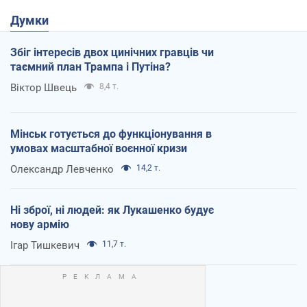
Думки
Збіг інтересів двох цинічних гравців чи
таємний план Трампа і Путіна?
Віктор Швець
8,4 т.
Мінськ готується до функціонування в
умовах масштабної воєнної кризи
Олександр Левченко
14,2 т.
Ні зброї, ні людей: як Лукашенко будує
нову армію
Ігар Тишкевич
11,7 т.