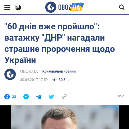
"60 днів вже пройшло":
ватажку "ДНР" нагадали
страшне пророчення щодо
України
OBOZ.UA
Кримінальні новини
30.04.2017 17:59
30,8 т.
38
РУС