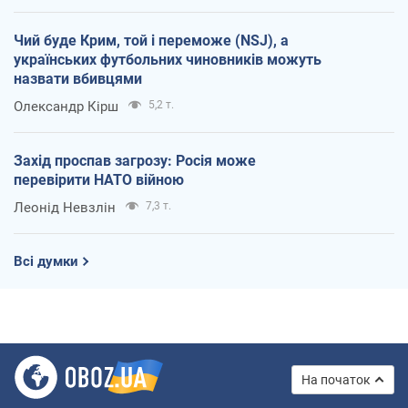
Чий буде Крим, той і переможе (NSJ), а
українських футбольних чиновників можуть
назвати вбивцями
Олександр Кірш
5,2 т.
Захід проспав загрозу: Росія може
перевірити НАТО війною
Леонід Невзлін
7,3 т.
Всі думки
На початок