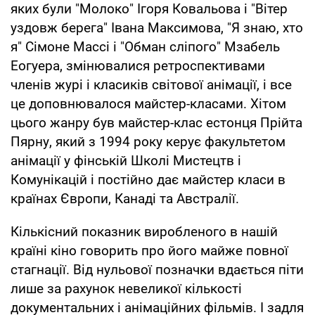
яких були "Молоко" Ігоря Ковальова і "Вітер
уздовж берега" Івана Максимова, "Я знаю, хто
я" Сімоне Массі і "Обман сліпого" Мзабель
Еогуера, змінювалися ретроспективами
членів журі і класиків світової анімації, і все
це доповнювалося майстер-класами. Хітом
цього жанру був майстер-клас естонця Прійта
Пярну, який з 1994 року керує факультетом
анімації у фінській Школі Мистецтв і
Комунікацій і постійно дає майстер класи в
країнах Європи, Канаді та Австралії.
Кількісний показник виробленого в нашій
країні кіно говорить про його майже повної
стагнації. Від нульової позначки вдається піти
лише за рахунок невеликої кількості
документальних і анімаційних фільмів. І задля