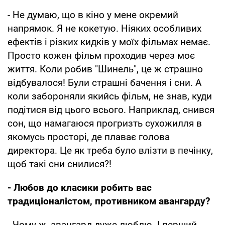
- Не думаю, що в кіно у мене окремий
напрямок. Я не кокетую. Ніяких особливих
ефектів і різких кидків у моїх фільмах немає.
Просто кожен фільм проходив через моє
життя. Коли робив "Шинель", це ж страшно
відбувалося! Були страшні бачення і сни. А
коли забороняли якийсь фільм, не знав, куди
подітися від цього всього. Наприклад, снився
сон, що намагаюся прогризть сухожилля в
якомусь просторі, де плаває голова
директора. Це як треба було влізти в печінку,
щоб такі сни снилися?!
- Любов до класики робить вас
традиціоналістом, противником авангарду?
- Чому ж, авангард дуже люблю. І перший