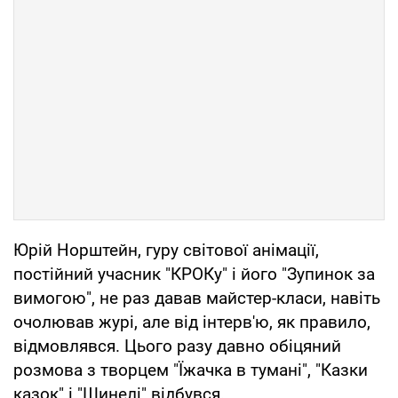
Юрій Норштейн, гуру світової анімації,
постійний учасник "КРОКу" і його "Зупинок за
вимогою", не раз давав майстер-класи, навіть
очолював журі, але від інтерв'ю, як правило,
відмовлявся. Цього разу давно обіцяний
розмова з творцем "Їжачка в тумані", "Казки
казок" і "Шинелі" відбувся.