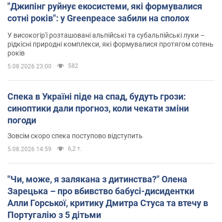
"Джипінг руйнує екосистеми, які формувалися
сотні років": у Greenpeace забили на сполох
У високогір'ї розташовані альпійські та субальпійські луки –
рідкісні природні комплекси, які формувалися протягом сотень
років
582
5.08.2026 23:00
Спека в Україні піде на спад, будуть грози:
синоптики дали прогноз, коли чекати зміни
погоди
Зовсім скоро спека поступово відступить
6,2 т.
5.08.2026 14:59
"Чи, може, я залякана з дитинства?" Олена
Зарецька – про вбивство бабусі-дисидентки
Алли Горської, критику Дмитра Стуса та втечу в
Португалію з 5 дітьми