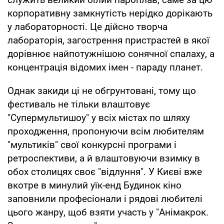
корпоративну замкнутість нерідко дорікають
у лабораторності. Це дійсно творча
лабораторія, загострення пристрастей в якої
дорівнює найпотужнішою сонячної спалаху, а
концентрація відомих імен - параду планет.
Однак закиди ці не обгрунтовані, тому що
фестиваль не тільки влаштовує
"Супермультишоу" у всіх містах по шляху
проходження, пропонуючи всім любителям
"мультиків" свої конкурсні програми і
ретроспективи, а й влаштовуючи взимку в
обох столицях своє "відлуння". У Києві вже
вкотре в минулий уїк-енд Будинок кіно
заповнили професіонали і рядові любителі
цього жанру, щоб взяти участь у "Анімакрок.