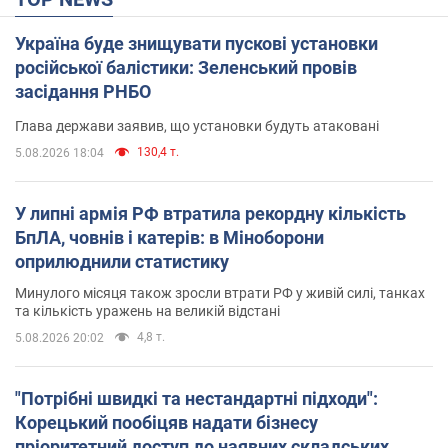
Україна буде знищувати пускові установки
російської балістики: Зеленський провів
засідання РНБО
Глава держави заявив, що установки будуть атаковані
130,4 т.
5.08.2026 18:04
У липні армія РФ втратила рекордну кількість
БпЛА, човнів і катерів: в Міноборони
оприлюднили статистику
Минулого місяця також зросли втрати РФ у живій силі, танках
та кількість уражень на великій відстані
4,8 т.
5.08.2026 20:02
"Потрібні швидкі та нестандартні підходи":
Корецький пообіцяв надати бізнесу
пріоритетний доступ до наявних складських