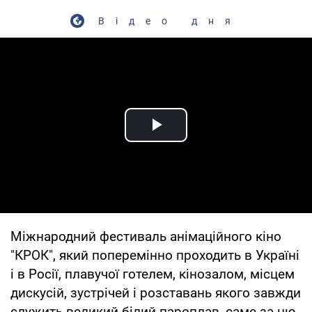
Відео дня
Play Video
Міжнародний фестиваль анімаційного кіно
"КРОК", який поперемінно проходить в Україні
і в Росії, плавучої готелем, кінозалом, місцем
дискусій, зустрічей і розставань якого завжди
служить великий білий пароплав, саме за цю