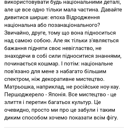
використовувати будь національними деталі,
але це все одно тільки мала частина. Давайте
дивитися ширше: епоха Відродження
національна або позанаціонального?
Звичайно, друге, тому що вона підноситься
над самою собою. Але як тільки з'являється
бажання підняти своє невігластво, не
знаходячи в собі сили підноситися знаннями,
починається кошмар. І потім: національне
пов'язано для мене з набагато більшим
спектром, ніж декоративне мистецтво.
Матрьошка, наприклад, не російське ноу-хау.
Першоджерело - Японія. Все мистецтво - це
злиття і перетин багатьох культур. Це
очевидно, просто ми про це забули і таким
диким способом хочемо показати всім фігу.