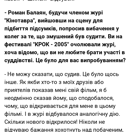
- Роман Балаян, будучи членом журі
"Кінотавра", вийшовши на сцену для
підбиття підсумків, попросив вибачення у
колег за те, що змушений був судити. Ви на
фестивалі "КРОК - 2005" очолювали журі,
хоча відомо, що ви не любите брати участі в
суддівстві. Це було для вас випробуванням?
- Не можу сказати, що судив. Це було щось
інше. Як якби хто-то з моїх друзів або
приятелів показав мені свій фільм, я б
неодмінно сказав йому, що сподобалося,
чому, що відкривається для мене в цьому
фільмі. І в журі відбувалося аналогічну дію.
Скільки нового відкрилося! Ніколи не
відчуваю бажання хохотнуть над побаченим,