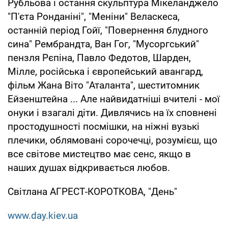
Рубльова і остання скульптура Мікеланджело
"П'єта Ронданіні", "Меніни" Веласкеса,
останній період Гойї, "Повернення блудного
сина" Рембрандта, Ван Гог, "Мусоргський"
пензля Рєпіна, Павло Федотов, Шарден,
Мілле, російська і європейський авангард,
фільм Жана Віто "Аталанта", шеститомник
Ейзенштейна ... Але найвидатніші вчителі - мої
онуки і взагалі діти. Дивлячись на їх сповнені
простодушності посмішки, на ніжні вузькі
плечики, облямовані сорочечці, розумієш, що
все світове мистецтво має сенс, якщо в
наших душах відкривається любов.
Світлана АГРЕСТ-КОРОТКОВА, "День"
www.day.kiev.ua