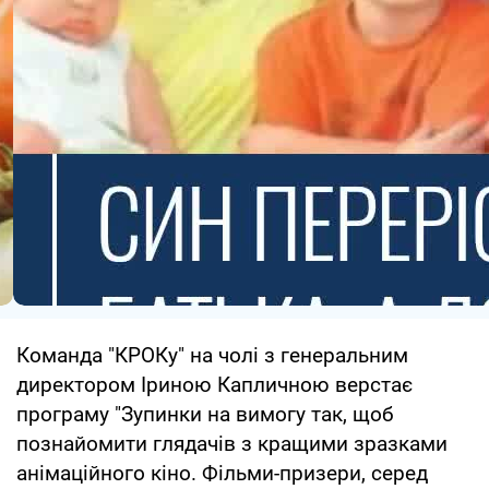
Команда "КРОКу" на чолі з генеральним
директором Іриною Капличною верстає
програму "Зупинки на вимогу так, щоб
познайомити глядачів з кращими зразками
анімаційного кіно. Фільми-призери, серед