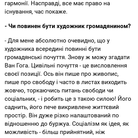
гармонії. Насправді, все має право на
існування, час покаже.
- Чи повинен бути художник громадянином?
- Для мене абсолютно очевидно, що у
художника всередині повинні бути
громадянські почуття. Знову ж можу згадати
Ван Гога. Цивільні почуття - це висловлення
своєї позиції. Ось він пише про живопис,
пише про свободу і часто в листах виходить
жовчю, торкаючись питань свободи чи
соціальних, - і робить це з такою силою! Його
саднить, його пече викривлене життєвий
простір. Він дуже різко налаштований по
відношенню до буржуа. Соціалізм як ідея, як
можливість - більш прийнятний, ніж