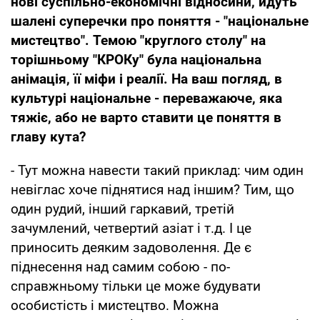
нові суспільно-економічні відносини, йдуть
шалені суперечки про поняття - "національне
мистецтво". Темою "круглого столу" на
торішньому "КРОКу" була національна
анімація, її міфи і реалії. На ваш погляд, в
культурі національне - переважаюче, яка
тяжіє, або не варто ставити це поняття в
главу кута?
- Тут можна навести такий приклад: чим один
невіглас хоче піднятися над іншим? Тим, що
один рудий, інший гаркавий, третій
зачумлений, четвертий азіат і т.д. І це
приносить деяким задоволення. Де є
піднесення над самим собою - по-
справжньому тільки це може будувати
особистість і мистецтво. Можна