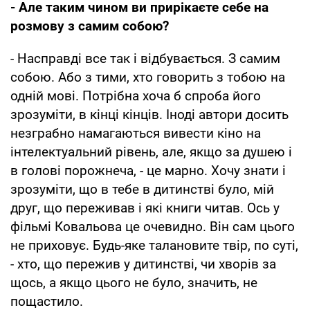
- Але таким чином ви прирікаєте себе на
розмову з самим собою?
- Насправді все так і відбувається. З самим
собою. Або з тими, хто говорить з тобою на
одній мові. Потрібна хоча б спроба його
зрозуміти, в кінці кінців. Іноді автори досить
незграбно намагаються вивести кіно на
інтелектуальний рівень, але, якщо за душею і
в голові порожнеча, - це марно. Хочу знати і
зрозуміти, що в тебе в дитинстві було, мій
друг, що переживав і які книги читав. Ось у
фільмі Ковальова це очевидно. Він сам цього
не приховує. Будь-яке талановите твір, по суті,
- хто, що пережив у дитинстві, чи хворів за
щось, а якщо цього не було, значить, не
пощастило.