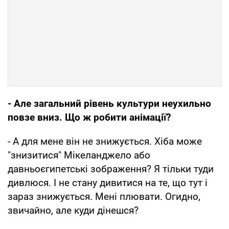
- Але загальний рівень культури неухильно
повзе вниз. Що ж робити анімації?
- А для мене він не знижується. Хіба може
"знизитися" Мікеланджело або
давньоєгипетські зображення? Я тільки туди
дивлюся. І не стану дивитися на те, що тут і
зараз знижується. Мені плювати. Огидно,
звичайно, але куди дінешся?