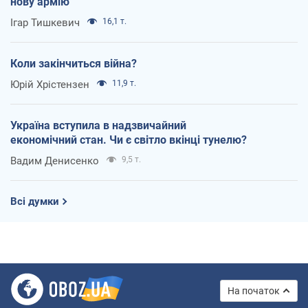
нову армію
Ігар Тишкевич
16,1 т.
Коли закінчиться війна?
Юрій Хрістензен
11,9 т.
Україна вступила в надзвичайний
економічний стан. Чи є світло вкінці тунелю?
Вадим Денисенко
9,5 т.
Всі думки
На початок