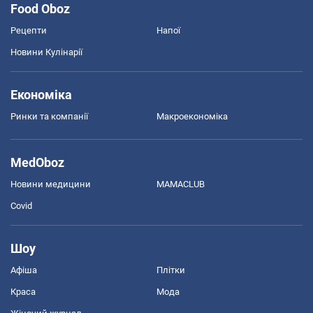
Food Oboz
Рецепти
Напої
Новини Кулінарії
Економіка
Ринки та компанії
Макроекономіка
MedOboz
Новини медицини
MAMACLUB
Covid
Шоу
Афіша
Плітки
Краса
Мода