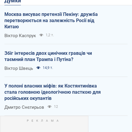
Думки
Москва висуває претензії Пекіну: дружба
перетворюється на залежність Росії від
Китаю
Віктор Каспрук
1,2 т.
Збіг інтересів двох цинічних гравців чи
таємний план Трампа і Путіна?
Віктор Швець
14,9 т.
У полоні власних міфів: як Костянтинівка
стала головною ідеологічною пасткою для
російських окупантів
Дмитро Снєгирьов
12