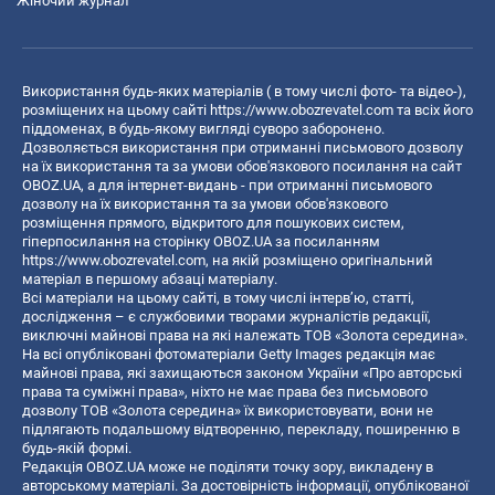
Жіночий журнал
Використання будь-яких матеріалів ( в тому числі фото- та відео-),
розміщених на цьому сайті
https://www.obozrevatel.com
та всіх його
піддоменах, в будь-якому вигляді суворо заборонено.
Дозволяється використання при отриманні письмового дозволу
на їх використання та за умови обов'язкового посилання на сайт
OBOZ.UA, а для інтернет-видань - при отриманні письмового
дозволу на їх використання та за умови обов'язкового
розміщення прямого, відкритого для пошукових систем,
гіперпосилання на сторінку OBOZ.UA за посиланням
https://www.obozrevatel.com
, на якій розміщено оригінальний
матеріал в першому абзаці матеріалу.
Всі матеріали на цьому сайті, в тому числі інтерв’ю, статті,
дослідження – є службовими творами журналістів редакції,
виключні майнові права на які належать ТОВ «Золота середина».
На всі опубліковані фотоматеріали Getty Images редакція має
майнові права, які захищаються законом України «Про авторські
права та суміжні права», ніхто не має права без письмового
дозволу ТОВ «Золота середина» їх використовувати, вони не
підлягають подальшому відтворенню, перекладу, поширенню в
будь-якій формі.
Редакція OBOZ.UA може не поділяти точку зору, викладену в
авторському матеріалі. За достовірність інформації, опублікованої