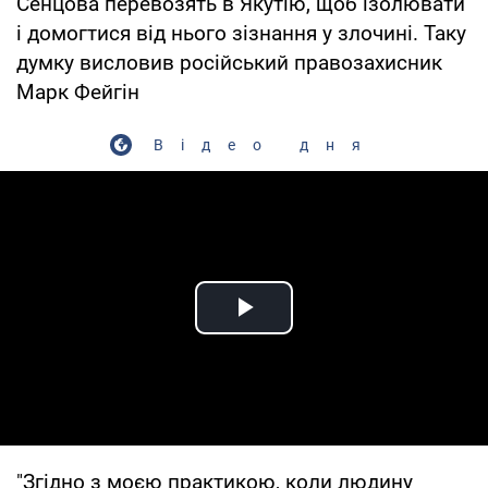
Сенцова перевозять в Якутію, щоб ізолювати
і домогтися від нього зізнання у злочині. Таку
думку висловив російський правозахисник
Марк Фейгін
Відео дня
Play Video
"Згідно з моєю практикою, коли людину