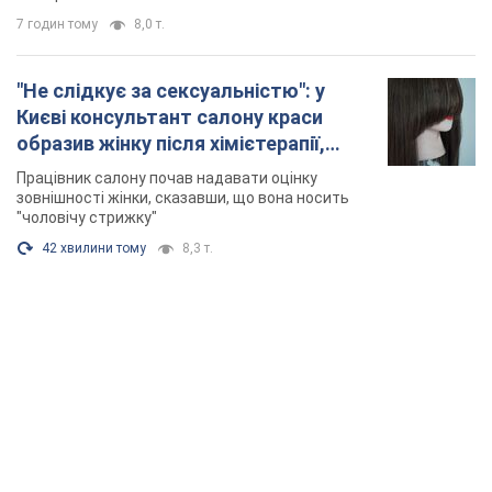
7 годин тому
8,0 т.
"Не слідкує за сексуальністю": у
Києві консультант салону краси
образив жінку після хімієтерапії,
розгорівся скандал. Фото
Працівник салону почав надавати оцінку
зовнішності жінки, сказавши, що вона носить
"чоловічу стрижку"
42 хвилини тому
8,3 т.