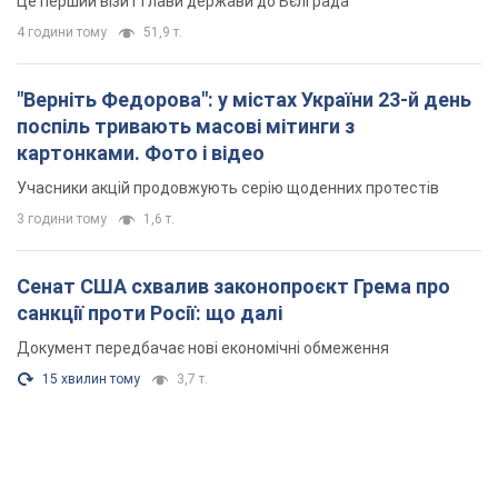
Це перший візит глави держави до Бєлграда
4 години тому
51,9 т.
"Верніть Федорова": у містах України 23-й день
поспіль тривають масові мітинги з
картонками. Фото і відео
Учасники акцій продовжують серію щоденних протестів
3 години тому
1,6 т.
Сенат США схвалив законопроєкт Грема про
санкції проти Росії: що далі
Документ передбачає нові економічні обмеження
15 хвилин тому
3,7 т.