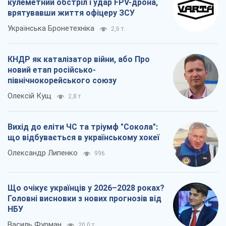
кулеметний обстріл і удар FPV-дрона,
врятувавши життя офіцеру ЗСУ
Українська Бронетехніка
2,6 т.
КНДР як каталізатор війни, або Про
новий етап російсько-
північнокорейського союзу
Олексій Кущ
2,8 т.
Вихід до еліти ЧС та тріумф "Сокола":
що відбувається в українському хокеї
Олександр Липенко
996
Що очікує українців у 2026–2028 роках?
Головні висновки з нових прогнозів від
НБУ
Василь Фурман
20,0 т.