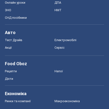
Онлайн уроки
ДПА
ЗНО
НМТ
СНД посібники
Авто
Тест Драйв
Електромобілі
Акції
Сервіс
Food Oboz
Рецепти
Напої
Дієти
Економіка
Ринки та компанії
Макроекономіка