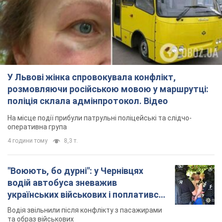
У Львові жінка спровокувала конфлікт,
розмовляючи російською мовою у маршрутці:
поліція склала адмінпротокол. Відео
На місце події прибули патрульні поліцейські та слідчо-
оперативна група
4 години тому
8,3 т.
"Воюють, бо дурні": у Чернівцях
водій автобуса зневажив
українських військових і поплатився.
Відео
Водія звільнили після конфлікту з пасажирами
та образ військових