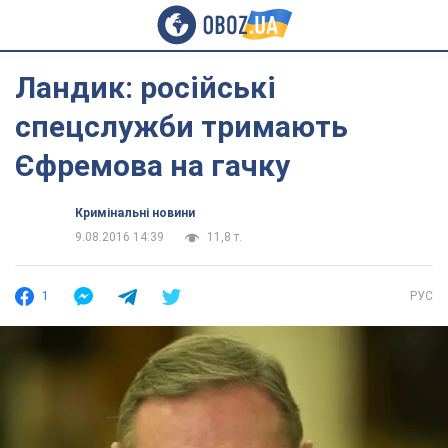
Ландик: російські
спецслужби тримають
Єфремова на гачку
Кримінальні новини
9.08.2016 14:39
11,8 т.
1
РУС