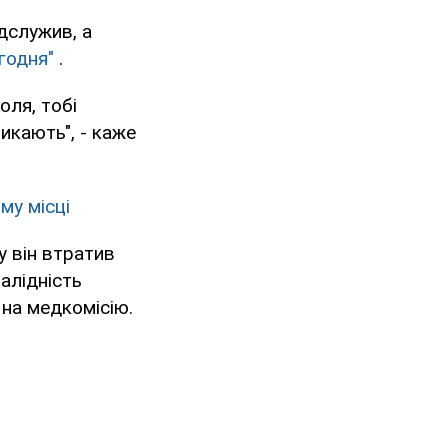
ідслужив, а
годня"
.
оля, тобі
ликають", - каже
му місці
у він втратив
алідність
 на медкомісію.