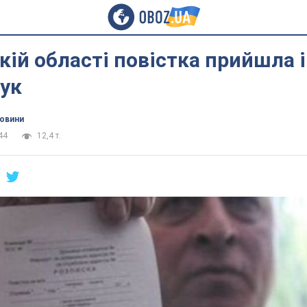
кій області повістка прийшла 
рук
новини
44
12,4 т.