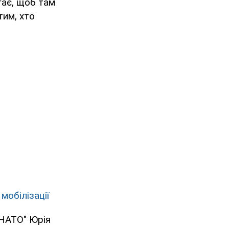
гає, щоб там
тим, хто
мобілізації
 НАТО" Юрія