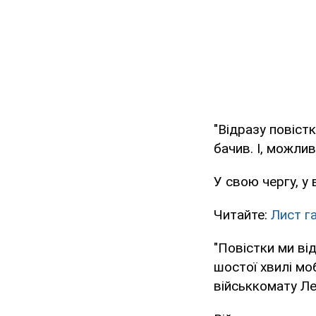
"Відразу повістк
бачив. І, можлив
У свою чергу, у
Читайте:
Лист г
"Повістки ми ві
шостої хвилі мо
військкомату Ле