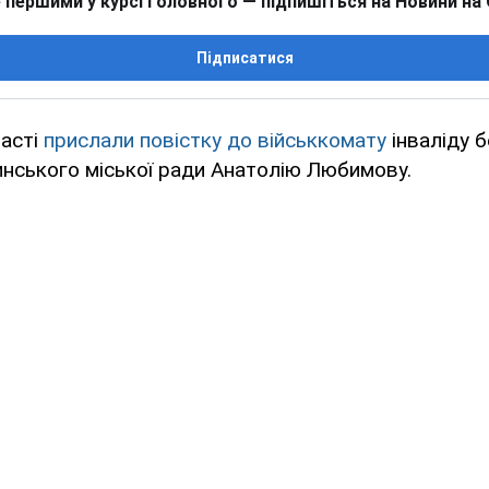
 першими у курсі головного — підпишіться на Новини на
Підписатися
ласті
прислали повістку до військкомату
інваліду б
нського міської ради Анатолію Любимову.