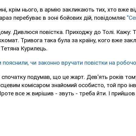
ні, крім нього, в армію закликають тих, хто вже в
зараз перебуває в зоні бойових дій, повідомляє
"Се
ому. Дивлюся повістка. Приходжу до Толі. Кажу: Т
ккомат. Тривога така була за країну, кого вже зак
Тетяна Курилець.
 пояснили, чи законно вручати повістки на робочо
 спочатку подумав, що це жарт. Дев'ять років том
місцевим комісаром знайомий особисто, той про інв
Проте все ж вирішив - звуть - треба йти. І прийшов