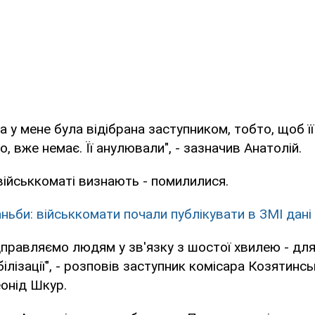
а у мене була відібрана заступником, тобто, щоб її 
о, вже немає. Її анулювали", - зазначив Анатолій.
 військкоматі визнають - помилилися.
аньби: військкомати почали публікувати в ЗМІ дані
дправляємо людям у зв'язку з шостої хвилею - дл
білізації", - розповів заступник комісара Козятинс
онід Шкур.