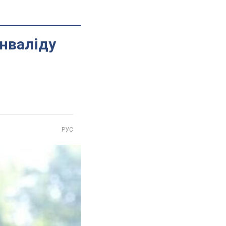
інваліду
РУС