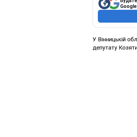
Будьте
Google
У Вінницькій об
депутату Козяти