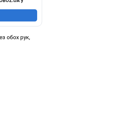
 OBOZ.UA у
ез обох рук,