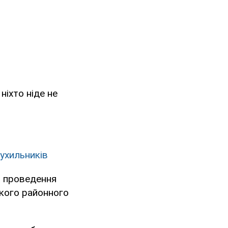
ніхто ніде не
 ухильників
я проведення
ького районного