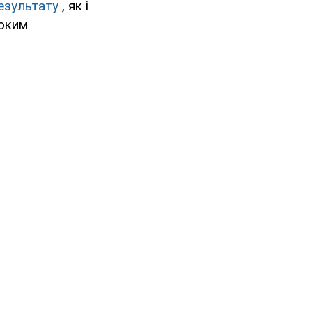
езультату
, як і
соким