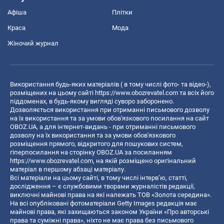
Афіша
Плітки
Краса
Мода
Жіночий журнал
Використання будь-яких матеріалів ( в тому числі фото- та відео-),
розміщених на цьому сайті
https://www.obozrevatel.com
та всіх його
піддоменах, в будь-якому вигляді суворо заборонено.
Дозволяється використання при отриманні письмового дозволу
на їх використання та за умови обов'язкового посилання на сайт
OBOZ.UA, а для інтернет-видань - при отриманні письмового
дозволу на їх використання та за умови обов'язкового
розміщення прямого, відкритого для пошукових систем,
гіперпосилання на сторінку OBOZ.UA за посиланням
https://www.obozrevatel.com
, на якій розміщено оригінальний
матеріал в першому абзаці матеріалу.
Всі матеріали на цьому сайті, в тому числі інтерв’ю, статті,
дослідження – є службовими творами журналістів редакції,
виключні майнові права на які належать ТОВ «Золота середина».
На всі опубліковані фотоматеріали Getty Images редакція має
майнові права, які захищаються законом України «Про авторські
права та суміжні права», ніхто не має права без письмового