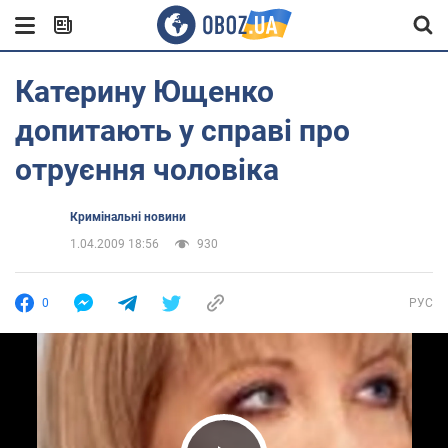
Катерину Ющенко
допитають у справі про
отруєння чоловіка
Кримінальні новини
1.04.2009 18:56
930
0
РУС