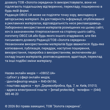
дозволу ТОВ «Золота середина» їх використовувати, вони не
підлягають подальшому відтворенню, перекладу, поширенню в
будь-якій формі.
Редакція OBOZ.UA може не поділяти точку зору, викладену в
авторському матеріалі. За достовірність інформації, опублікованої
в рекламних матеріалах, відповідальність несе рекламодавець.
Заборонено використання матеріалів розміщених на цьому сайті,
хоч із зазначенням гіперпосилання на сторінку цього сайту,
логотипу OBOZ.UA або будь-якого іншого згадування, але без
письмового дозволу Редакції/ТОВ «Золота середина»
Незаконним використанням матеріалів буде вважатися: будь-яке
копiювання, публiкацiя, передрук, наступне поширення,
використання, переробка з використанням, включенням до
складу інших матеріалів, розповсюдження, адаптація, переклад
та інші подібні зміни матеріалу.
Назва онлайн медіа — «OBOZ.UA»
- суб'єкт у сфері онлайн медіа;
- ідентифікатор медіа — R40-06156;
- поштова адреса — вул. Деревообробна, буд. 7, м. Київ, 01013;
- адреса електронної пошти —
[email protected]
; - телефон — (044)
585 46 20
© 2026 Всі права захищені, ТОВ "Золота середина".