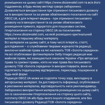
розміщених на цьому сайті
https://www.obozrevatel.com
та всіх його
піддоменах, в будь-якому вигляді суворо заборонено.
Дозволяється використання при отриманні письмового дозволу
на їх використання та за умови обов'язкового посилання на сайт
OBOZ.UA, а для інтернет-видань - при отриманні письмового
дозволу на їх використання та за умови обов'язкового
розміщення прямого, відкритого для пошукових систем,
гіперпосилання на сторінку OBOZ.UA за посиланням
https://www.obozrevatel.com
, на якій розміщено оригінальний
матеріал в першому абзаці матеріалу.
Всі матеріали на цьому сайті, в тому числі інтерв’ю, статті,
дослідження – є службовими творами журналістів редакції,
виключні майнові права на які належать ТОВ «Золота середина».
На всі опубліковані фотоматеріали Getty Images редакція має
майнові права, які захищаються законом України «Про авторські
права та суміжні права», ніхто не має права без письмового
дозволу ТОВ «Золота середина» їх використовувати, вони не
підлягають подальшому відтворенню, перекладу, поширенню в
будь-якій формі.
Редакція OBOZ.UA може не поділяти точку зору, викладену в
авторському матеріалі. За достовірність інформації, опублікованої
в рекламних матеріалах, відповідальність несе рекламодавець.
Заборонено використання матеріалів розміщених на цьому сайті,
хоч із зазначенням гіперпосилання на сторінку цього сайту,
логотипу OBOZ.UA або будь-якого іншого згадування, але без
письмового дозволу Редакції/ТОВ «Золота середина»