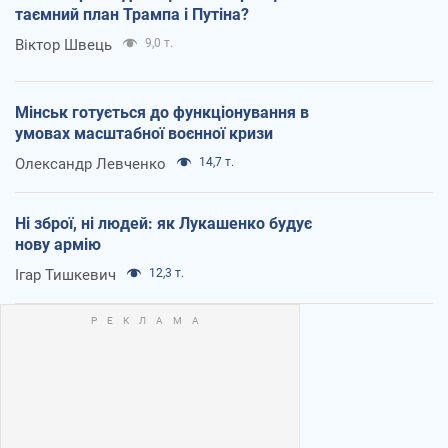
таємний план Трампа і Путіна?
Віктор Швець
9,0 т.
Мінськ готується до функціонування в
умовах масштабної воєнної кризи
Олександр Левченко
14,7 т.
Ні зброї, ні людей: як Лукашенко будує
нову армію
Ігар Тишкевич
12,3 т.