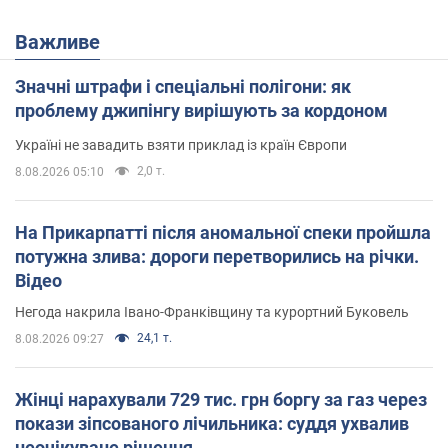
Важливе
Значні штрафи і спеціальні полігони: як
проблему джипінгу вирішують за кордоном
Україні не завадить взяти приклад із країн Європи
2,0 т.
8.08.2026 05:10
На Прикарпатті після аномальної спеки пройшла
потужна злива: дороги перетворились на річки.
Відео
Негода накрила Івано-Франківщину та курортний Буковель
24,1 т.
8.08.2026 09:27
Жінці нарахували 729 тис. грн боргу за газ через
покази зіпсованого лічильника: суддя ухвалив
неочікуване рішення