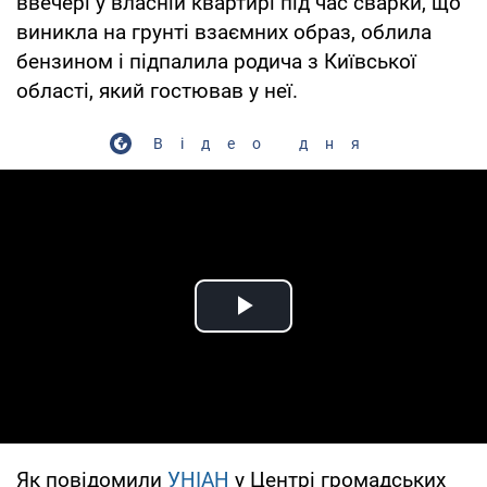
ввечері у власній квартирі під час сварки, що
виникла на грунті взаємних образ, облила
бензином і підпалила родича з Київської
області, який гостював у неї.
Відео дня
Play Video
Як повідомили
УНІАН
у Центрі громадських