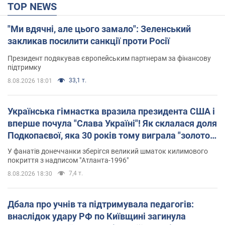
TOP NEWS
"Ми вдячні, але цього замало": Зеленський
закликав посилити санкції проти Росії
Президент подякував європейським партнерам за фінансову
підтримку
33,1 т.
8.08.2026 18:01
Українська гімнастка вразила президента США і
вперше почула "Слава Україні"! Як склалася доля
Подкопаєвої, яка 30 років тому виграла "золото"
Олімпіади
У фанатів донеччанки зберігся великий шматок килимового
покриття з надписом "Атланта-1996"
7,4 т.
8.08.2026 18:30
Дбала про учнів та підтримувала педагогів:
внаслідок удару РФ по Київщині загинула