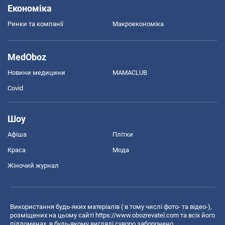
Економіка
Ринки та компанії
Макроекономіка
MedOboz
Новини медицини
MAMACLUB
Covid
Шоу
Афіша
Плітки
Краса
Мода
Жіночий журнал
Використання будь-яких матеріалів ( в тому числі фото- та відео-),
розміщених на цьому сайті
https://www.obozrevatel.com
та всіх його
піддоменах, в будь-якому вигляді суворо заборонено.