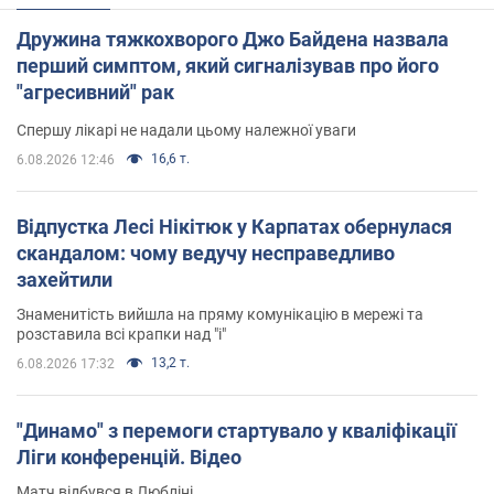
Дружина тяжкохворого Джо Байдена назвала
перший симптом, який сигналізував про його
"агресивний" рак
Спершу лікарі не надали цьому належної уваги
16,6 т.
6.08.2026 12:46
Відпустка Лесі Нікітюк у Карпатах обернулася
скандалом: чому ведучу несправедливо
захейтили
Знаменитість вийшла на пряму комунікацію в мережі та
розставила всі крапки над "і"
13,2 т.
6.08.2026 17:32
"Динамо" з перемоги стартувало у кваліфікації
Ліги конференцій. Відео
Матч відбувся в Любліні