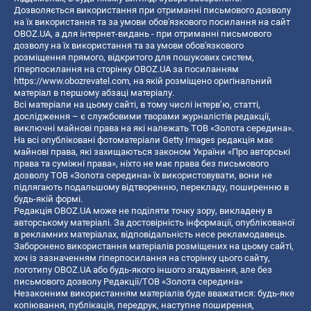
Дозволяється використання при отриманні письмового дозволу
на їх використання та за умови обов'язкового посилання на сайт
OBOZ.UA, а для інтернет-видань - при отриманні письмового
дозволу на їх використання та за умови обов'язкового
розміщення прямого, відкритого для пошукових систем,
гіперпосилання на сторінку OBOZ.UA за посиланням
https://www.obozrevatel.com
, на якій розміщено оригінальний
матеріал в першому абзаці матеріалу.
Всі матеріали на цьому сайті, в тому числі інтерв’ю, статті,
дослідження – є службовими творами журналістів редакції,
виключні майнові права на які належать ТОВ «Золота середина».
На всі опубліковані фотоматеріали Getty Images редакція має
майнові права, які захищаються законом України «Про авторські
права та суміжні права», ніхто не має права без письмового
дозволу ТОВ «Золота середина» їх використовувати, вони не
підлягають подальшому відтворенню, перекладу, поширенню в
будь-якій формі.
Редакція OBOZ.UA може не поділяти точку зору, викладену в
авторському матеріалі. За достовірність інформації, опублікованої
в рекламних матеріалах, відповідальність несе рекламодавець.
Заборонено використання матеріалів розміщених на цьому сайті,
хоч із зазначенням гіперпосилання на сторінку цього сайту,
логотипу OBOZ.UA або будь-якого іншого згадування, але без
письмового дозволу Редакції/ТОВ «Золота середина»
Незаконним використанням матеріалів буде вважатися: будь-яке
копiювання, публiкацiя, передрук, наступне поширення,