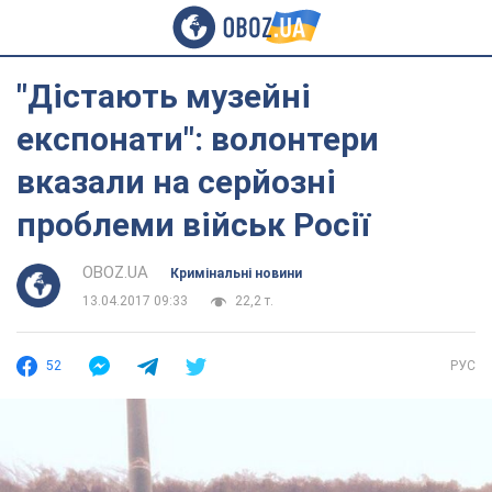
"Дістають музейні
експонати": волонтери
вказали на серйозні
проблеми військ Росії
OBOZ.UA
Кримінальні новини
13.04.2017 09:33
22,2 т.
52
РУС