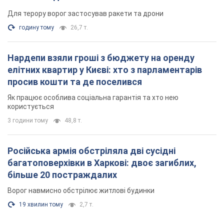
Для терору ворог застосував ракети та дрони
годину тому
26,7 т.
Нардепи взяли гроші з бюджету на оренду
елітних квартир у Києві: хто з парламентарів
просив кошти та де поселився
Як працює особлива соціальна гарантія та хто нею
користується
3 години тому
48,8 т.
Російська армія обстріляла дві сусідні
багатоповерхівки в Харкові: двоє загиблих,
більше 20 постраждалих
Ворог навмисно обстрілює житлові будинки
19 хвилин тому
2,7 т.