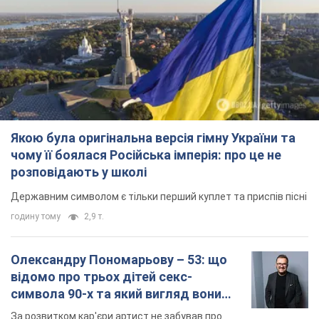
Якою була оригінальна версія гімну України та
чому її боялася Російська імперія: про це не
розповідають у школі
Державним символом є тільки перший куплет та приспів пісні
годину тому
2,9 т.
Олександру Пономарьову – 53: що
відомо про трьох дітей секс-
символа 90-х та який вигляд вони
мають
За розвитком кар'єри артист не забував про