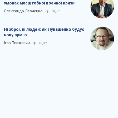
умовах масштабної воєнної кризи
Олександр Левченко
18,7 т.
Ні зброї, ні людей: як Лукашенко будує
нову армію
Ігар Тишкевич
15,8 т.