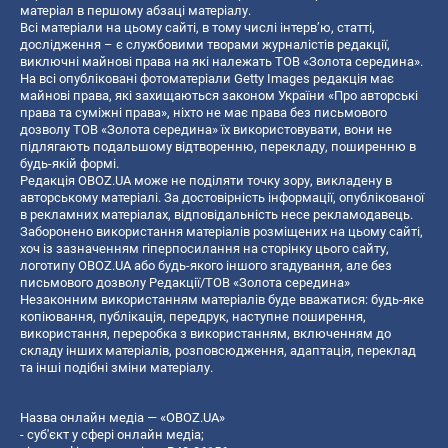
матеріал в першому абзаці матеріалу.
Всі матеріали на цьому сайті, в тому числі інтерв’ю, статті,
дослідження – є службовими творами журналістів редакції,
виключні майнові права на які належать ТОВ «Золота середина».
На всі опубліковані фотоматеріали Getty Images редакція має
майнові права, які захищаються законом України «Про авторські
права та суміжні права», ніхто не має права без письмового
дозволу ТОВ «Золота середина» їх використовувати, вони не
підлягають подальшому відтворенню, перекладу, поширенню в
будь-якій формі.
Редакція OBOZ.UA може не поділяти точку зору, викладену в
авторському матеріалі. За достовірність інформації, опублікованої
в рекламних матеріалах, відповідальність несе рекламодавець.
Заборонено використання матеріалів розміщених на цьому сайті,
хоч із зазначенням гіперпосилання на сторінку цього сайту,
логотипу OBOZ.UA або будь-якого іншого згадування, але без
письмового дозволу Редакції/ТОВ «Золота середина»
Незаконним використанням матеріалів буде вважатися: будь-яке
копiювання, публiкацiя, передрук, наступне поширення,
використання, переробка з використанням, включенням до
складу інших матеріалів, розповсюдження, адаптація, переклад
та інші подібні зміни матеріалу.
Назва онлайн медіа — «OBOZ.UA»
- суб'єкт у сфері онлайн медіа;