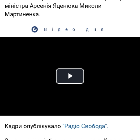
міністра Арсенія Яценюка Миколи
Мартиненка.
Відео дня
Play Video
Кадри опублікувало
"Радіо Свобода".