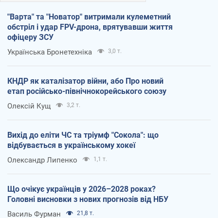
"Варта" та "Новатор" витримали кулеметний
обстріл і удар FPV-дрона, врятувавши життя
офіцеру ЗСУ
Українська Бронетехніка
3,0 т.
КНДР як каталізатор війни, або Про новий
етап російсько-північнокорейського союзу
Олексій Кущ
3,2 т.
Вихід до еліти ЧС та тріумф "Сокола": що
відбувається в українському хокеї
Олександр Липенко
1,1 т.
Що очікує українців у 2026–2028 роках?
Головні висновки з нових прогнозів від НБУ
Василь Фурман
21,8 т.