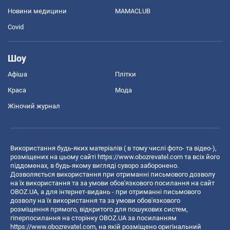
Новини медицини
MAMACLUB
Covid
Шоу
Афіша
Плітки
Краса
Мода
Жіночий журнал
Використання будь-яких матеріалів ( в тому числі фото- та відео-),
розміщених на цьому сайті
https://www.obozrevatel.com
та всіх його
піддоменах, в будь-якому вигляді суворо заборонено.
Дозволяється використання при отриманні письмового дозволу
на їх використання та за умови обов'язкового посилання на сайт
OBOZ.UA, а для інтернет-видань - при отриманні письмового
дозволу на їх використання та за умови обов'язкового
розміщення прямого, відкритого для пошукових систем,
гіперпосилання на сторінку OBOZ.UA за посиланням
https://www.obozrevatel.com
, на якій розміщено оригінальний