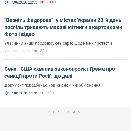
78,1 т.
7.08.2026 22:55
"Верніть Федорова": у містах України 23-й день
поспіль тривають масові мітинги з картонками.
Фото і відео
Учасники акцій продовжують серію щоденних протестів
2,2 т.
7.08.2026 22:22
Сенат США схвалив законопроєкт Грема про
санкції проти Росії: що далі
Документ передбачає нові економічні обмеження
4,6 т.
7.08.2026 22:38