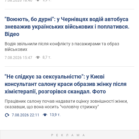
7.08.2026 18:40
"Воюють, бо дурні": у Чернівцях водій автобуса
зневажив українських військових і поплатився.
Відео
Водія звільнили після конфлікту з пасажирами та образ
військових
8,7 т.
7.08.2026 15:47
"Не слідкує за сексуальністю": у Києві
консультант салону краси образив жінку після
хімієтерапії, розгорівся скандал. Фото
Працівник салону почав надавати оцінку зовнішності жінки,
сказавши, що вона носить "чоловічу стрижку"
13,9 т.
7.08.2026 22:11