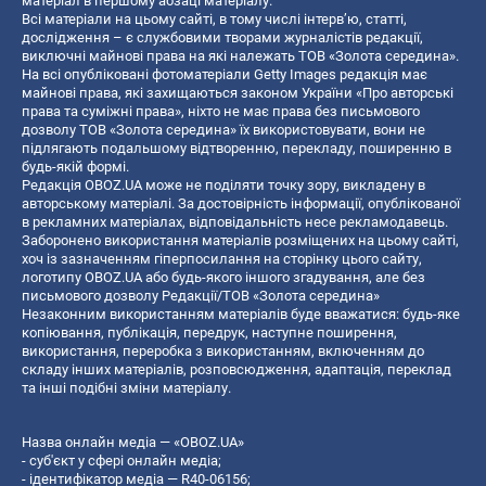
матеріал в першому абзаці матеріалу.
Всі матеріали на цьому сайті, в тому числі інтерв’ю, статті,
дослідження – є службовими творами журналістів редакції,
виключні майнові права на які належать ТОВ «Золота середина».
На всі опубліковані фотоматеріали Getty Images редакція має
майнові права, які захищаються законом України «Про авторські
права та суміжні права», ніхто не має права без письмового
дозволу ТОВ «Золота середина» їх використовувати, вони не
підлягають подальшому відтворенню, перекладу, поширенню в
будь-якій формі.
Редакція OBOZ.UA може не поділяти точку зору, викладену в
авторському матеріалі. За достовірність інформації, опублікованої
в рекламних матеріалах, відповідальність несе рекламодавець.
Заборонено використання матеріалів розміщених на цьому сайті,
хоч із зазначенням гіперпосилання на сторінку цього сайту,
логотипу OBOZ.UA або будь-якого іншого згадування, але без
письмового дозволу Редакції/ТОВ «Золота середина»
Незаконним використанням матеріалів буде вважатися: будь-яке
копiювання, публiкацiя, передрук, наступне поширення,
використання, переробка з використанням, включенням до
складу інших матеріалів, розповсюдження, адаптація, переклад
та інші подібні зміни матеріалу.
Назва онлайн медіа — «OBOZ.UA»
- суб'єкт у сфері онлайн медіа;
- ідентифікатор медіа — R40-06156;