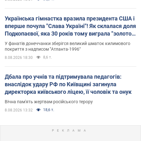
Українська гімнастка вразила президента США і
вперше почула "Слава Україні"! Як склалася доля
Подкопаєвої, яка 30 років тому виграла "золото"
Олімпіади
У фанатів донеччанки зберігся великий шматок килимового
покриття з надписом "Атланта-1996"
8,6 т.
8.08.2026 18:30
Дбала про учнів та підтримувала педагогів:
внаслідок удару РФ по Київщині загинула
директорка київського ліцею, її чоловік та онук
Вічна пам'ять жертвам російського терору
18,6 т.
8.08.2026 13:32