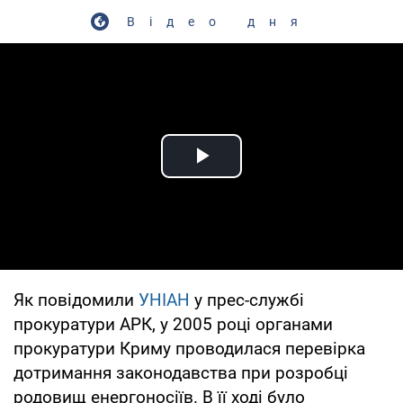
Відео дня
Play Video
Як повідомили
УНІАН
у прес-службі
прокуратури АРК, у 2005 році органами
прокуратури Криму проводилася перевірка
дотримання законодавства при розробці
родовищ енергоносіїв. В її ході було