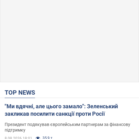
TOP NEWS
"Ми вдячні, але цього замало": Зеленський
закликав посилити санкції проти Росії
Президент подякував європейським партнерам за фінансову
підтримку
35,9 т.
8.08.2026 18:01