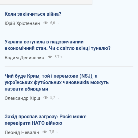
Коли закінчиться війна?
Юрій Хрістензен
6,6 т.
Україна вступила в надзвичайний
економічний стан. Чи є світло вкінці тунелю?
Вадим Денисенко
5,7 т.
Чий буде Крим, той і переможе (NSJ), а
українських футбольних чиновників можуть
назвати вбивцями
Олександр Кірш
5,7 т.
Захід проспав загрозу: Росія може
перевірити НАТО війною
Леонід Невзлін
7,5 т.