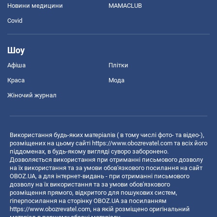
Новини медицини
MAMACLUB
Covid
Шоу
Афіша
Плітки
Краса
Мода
Жіночий журнал
Використання будь-яких матеріалів ( в тому числі фото- та відео-),
розміщених на цьому сайті
https://www.obozrevatel.com
та всіх його
піддоменах, в будь-якому вигляді суворо заборонено.
Дозволяється використання при отриманні письмового дозволу
на їх використання та за умови обов'язкового посилання на сайт
OBOZ.UA, а для інтернет-видань - при отриманні письмового
дозволу на їх використання та за умови обов'язкового
розміщення прямого, відкритого для пошукових систем,
гіперпосилання на сторінку OBOZ.UA за посиланням
https://www.obozrevatel.com
, на якій розміщено оригінальний