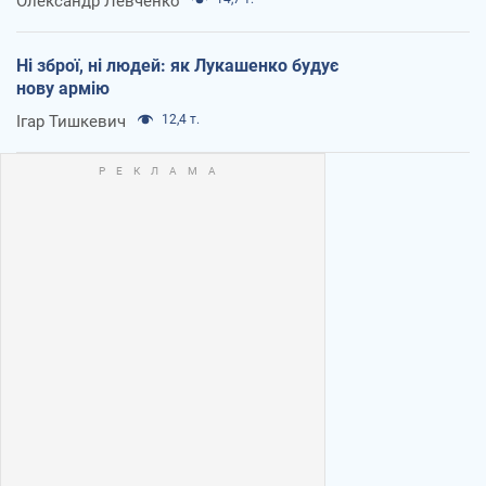
Олександр Левченко
Ні зброї, ні людей: як Лукашенко будує
нову армію
Ігар Тишкевич
12,4 т.