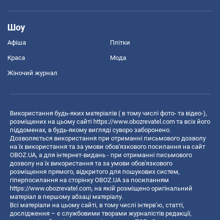
Шоу
Афіша
Плітки
Краса
Мода
Жіночий журнал
Використання будь-яких матеріалів ( в тому числі фото- та відео-),
розміщених на цьому сайті
https://www.obozrevatel.com
та всіх його
піддоменах, в будь-якому вигляді суворо заборонено.
Дозволяється використання при отриманні письмового дозволу
на їх використання та за умови обов'язкового посилання на сайт
OBOZ.UA, а для інтернет-видань - при отриманні письмового
дозволу на їх використання та за умови обов'язкового
розміщення прямого, відкритого для пошукових систем,
гіперпосилання на сторінку OBOZ.UA за посиланням
https://www.obozrevatel.com
, на якій розміщено оригінальний
матеріал в першому абзаці матеріалу.
Всі матеріали на цьому сайті, в тому числі інтерв’ю, статті,
дослідження – є службовими творами журналістів редакції,