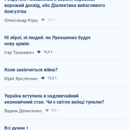
ворожий досвід, або Діалектика вибагливого
боягузтва
Олександр Кірш
1,1 т.
Ні зброї, ні людей: як Лукашенко будує
нову армію
Ігар Тишкевич
16,4 т.
Коли закінчиться війна?
Юрій Хрістензен
12,3 т.
Україна вступила в надзвичайний
економічний стан. Чи є світло вкінці тунелю?
Вадим Денисенко
9,8 т.
Всі думки