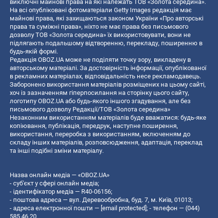
виключні майнові права на які належать ТОВ «Золота середина».
На всі опубліковані фотоматеріали Getty Images редакція має
майнові права, які захищаються законом України «Про авторські
права та суміжні права», ніхто не має права без письмового
дозволу ТОВ «Золота середина» їх використовувати, вони не
підлягають подальшому відтворенню, перекладу, поширенню в
будь-якій формі.
Редакція OBOZ.UA може не поділяти точку зору, викладену в
авторському матеріалі. За достовірність інформації, опублікованої
в рекламних матеріалах, відповідальність несе рекламодавець.
Заборонено використання матеріалів розміщених на цьому сайті,
хоч із зазначенням гіперпосилання на сторінку цього сайту,
логотипу OBOZ.UA або будь-якого іншого згадування, але без
письмового дозволу Редакції/ТОВ «Золота середина»
Незаконним використанням матеріалів буде вважатися: будь-яке
копiювання, публiкацiя, передрук, наступне поширення,
використання, переробка з використанням, включенням до
складу інших матеріалів, розповсюдження, адаптація, переклад
та інші подібні зміни матеріалу.
Назва онлайн медіа — «OBOZ.UA»
- суб'єкт у сфері онлайн медіа;
- ідентифікатор медіа — R40-06156;
- поштова адреса — вул. Деревообробна, буд. 7, м. Київ, 01013;
- адреса електронної пошти —
[email protected]
; - телефон — (044)
585 46 20