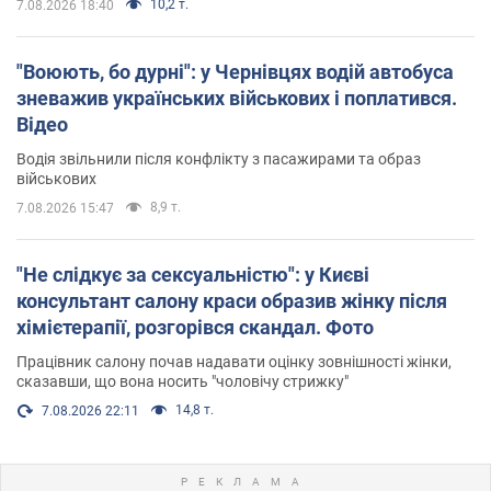
10,2 т.
7.08.2026 18:40
"Воюють, бо дурні": у Чернівцях водій автобуса
зневажив українських військових і поплатився.
Відео
Водія звільнили після конфлікту з пасажирами та образ
військових
8,9 т.
7.08.2026 15:47
"Не слідкує за сексуальністю": у Києві
консультант салону краси образив жінку після
хімієтерапії, розгорівся скандал. Фото
Працівник салону почав надавати оцінку зовнішності жінки,
сказавши, що вона носить "чоловічу стрижку"
14,8 т.
7.08.2026 22:11