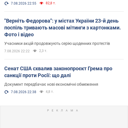
82,8 т.
7.08.2026 22:55
"Верніть Федорова": у містах України 23-й день
поспіль тривають масові мітинги з картонками.
Фото і відео
Учасники акцій продовжують серію щоденних протестів
2,3 т.
7.08.2026 22:22
Сенат США схвалив законопроєкт Грема про
санкції проти Росії: що далі
Документ передбачає нові економічні обмеження
4,8 т.
7.08.2026 22:38