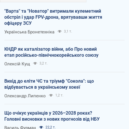
"Варта" та "Новатор" витримали кулеметний
обстріл і удар FPV-дрона, врятувавши життя
офіцеру ЗСУ
Українська Бронетехніка
3,1 т.
КНДР як каталізатор війни, або Про новий
етап російсько-північнокорейського союзу
Олексій Кущ
3,2 т.
Вихід до еліти ЧС та тріумф "Сокола": що
відбувається в українському хокеї
Олександр Липенко
1,2 т.
Що очікує українців у 2026–2028 роках?
Головні висновки з нових прогнозів від НБУ
Василь Фурман
22,2 т.