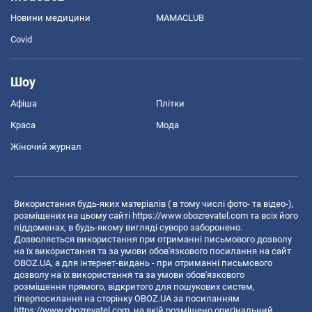
Новини медицини
MAMACLUB
Covid
Шоу
Афіша
Плітки
Краса
Мода
Жіночий журнал
Використання будь-яких матеріалів ( в тому числі фото- та відео-),
розміщених на цьому сайті
https://www.obozrevatel.com
та всіх його
піддоменах, в будь-якому вигляді суворо заборонено.
Дозволяється використання при отриманні письмового дозволу
на їх використання та за умови обов'язкового посилання на сайт
OBOZ.UA, а для інтернет-видань - при отриманні письмового
дозволу на їх використання та за умови обов'язкового
розміщення прямого, відкритого для пошукових систем,
гіперпосилання на сторінку OBOZ.UA за посиланням
https://www.obozrevatel.com
, на якій розміщено оригінальний