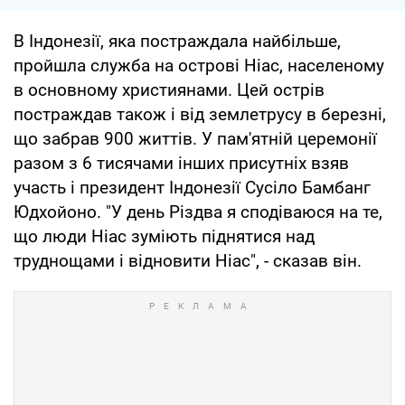
В Індонезії, яка постраждала найбільше,
пройшла служба на острові Ніас, населеному
в основному християнами. Цей острів
постраждав також і від землетрусу в березні,
що забрав 900 життів. У пам'ятній церемонії
разом з 6 тисячами інших присутніх взяв
участь і президент Індонезії Сусіло Бамбанг
Юдхойоно. "У день Різдва я сподіваюся на те,
що люди Ніас зуміють піднятися над
труднощами і відновити Ніас", - сказав він.