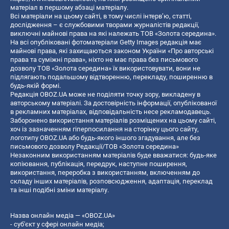
матеріал в першому абзаці матеріалу.
Всі матеріали на цьому сайті, в тому числі інтерв’ю, статті,
дослідження – є службовими творами журналістів редакції,
виключні майнові права на які належать ТОВ «Золота середина».
На всі опубліковані фотоматеріали Getty Images редакція має
майнові права, які захищаються законом України «Про авторські
права та суміжні права», ніхто не має права без письмового
дозволу ТОВ «Золота середина» їх використовувати, вони не
підлягають подальшому відтворенню, перекладу, поширенню в
будь-якій формі.
Редакція OBOZ.UA може не поділяти точку зору, викладену в
авторському матеріалі. За достовірність інформації, опублікованої
в рекламних матеріалах, відповідальність несе рекламодавець.
Заборонено використання матеріалів розміщених на цьому сайті,
хоч із зазначенням гіперпосилання на сторінку цього сайту,
логотипу OBOZ.UA або будь-якого іншого згадування, але без
письмового дозволу Редакції/ТОВ «Золота середина»
Незаконним використанням матеріалів буде вважатися: будь-яке
копiювання, публiкацiя, передрук, наступне поширення,
використання, переробка з використанням, включенням до
складу інших матеріалів, розповсюдження, адаптація, переклад
та інші подібні зміни матеріалу.
Назва онлайн медіа — «OBOZ.UA»
- суб'єкт у сфері онлайн медіа;