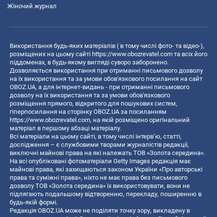
Жіночий журнал
Використання будь-яких матеріалів ( в тому числі фото- та відео-),
розміщених на цьому сайті
https://www.obozrevatel.com
та всіх його
піддоменах, в будь-якому вигляді суворо заборонено.
Дозволяється використання при отриманні письмового дозволу
на їх використання та за умови обов'язкового посилання на сайт
OBOZ.UA, а для інтернет-видань - при отриманні письмового
дозволу на їх використання та за умови обов'язкового
розміщення прямого, відкритого для пошукових систем,
гіперпосилання на сторінку OBOZ.UA за посиланням
https://www.obozrevatel.com
, на якій розміщено оригінальний
матеріал в першому абзаці матеріалу.
Всі матеріали на цьому сайті, в тому числі інтерв’ю, статті,
дослідження – є службовими творами журналістів редакції,
виключні майнові права на які належать ТОВ «Золота середина».
На всі опубліковані фотоматеріали Getty Images редакція має
майнові права, які захищаються законом України «Про авторські
права та суміжні права», ніхто не має права без письмового
дозволу ТОВ «Золота середина» їх використовувати, вони не
підлягають подальшому відтворенню, перекладу, поширенню в
будь-якій формі.
Редакція OBOZ.UA може не поділяти точку зору, викладену в