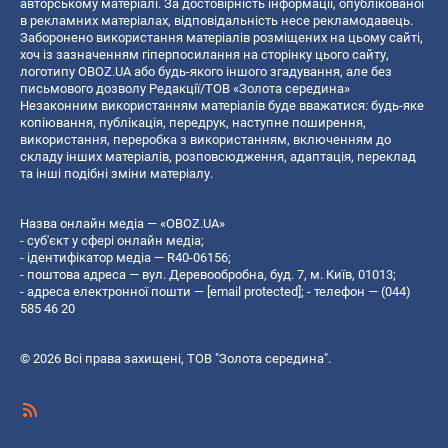
авторському матеріалі. За достовірність інформації, опублікованої
в рекламних матеріалах, відповідальність несе рекламодавець.
Заборонено використання матеріалів розміщених на цьому сайті,
хоч із зазначенням гіперпосилання на сторінку цього сайту,
логотипу OBOZ.UA або будь-якого іншого згадування, але без
письмового дозволу Редакції/ТОВ «Золота середина»
Незаконним використанням матеріалів буде вважатися: будь-яке
копiювання, публiкацiя, передрук, наступне поширення,
використання, переробка з використанням, включенням до
складу інших матеріалів, розповсюдження, адаптація, переклад
та інші подібні зміни матеріалу.
Назва онлайн медіа — «OBOZ.UA»
- суб'єкт у сфері онлайн медіа;
- ідентифікатор медіа — R40-06156;
- поштова адреса — вул. Деревообробна, буд. 7, м. Київ, 01013;
- адреса електронної пошти —
[email protected]
; - телефон — (044)
585 46 20
© 2026 Всі права захищені, ТОВ "Золота середина".