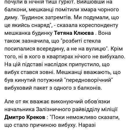
почули в нічній тиші гуркіт. Вийшовши на
балкони, мешканці помітили хмара чорного
диму. "Будинок затремтів. Ми подумали, що
це якийсь снаряд", - сказала кореспонденту
мешканка будинку
Тетяна Клюєва
. Вона
також зазначила, що "розбиті стекла
посипалися всередину, а не на вулицю". Крім
того, ні в кого в квартирах нічого не вибухало.
На цій підставі наслідок припустило, що
вибух стався зовні. Мешканці вважають, що
був кинутий потужний "передноворічний"
вибуховий пакет з одного з балконів.
Але от як вважає виконуючий обов'язки
начальника Залізничного райвідділу міліції
Дмитро Креков
: "Поки неможливо сказати,
що стало причиною вибуху. Наразі