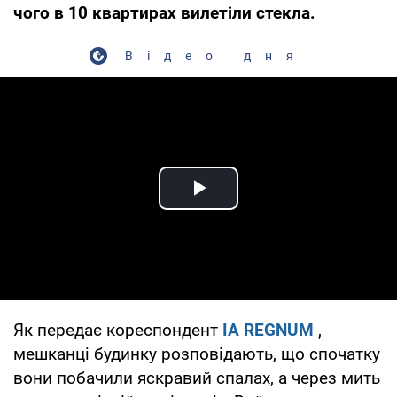
чого в 10 квартирах вилетіли стекла.
Відео дня
Play Video
Як передає кореспондент
ІА REGNUM
,
мешканці будинку розповідають, що спочатку
вони побачили яскравий спалах, а через мить