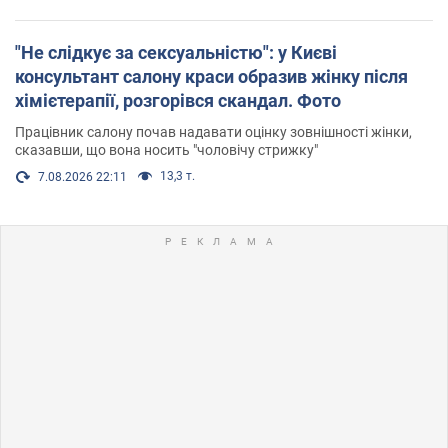
"Не слідкує за сексуальністю": у Києві
консультант салону краси образив жінку після
хімієтерапії, розгорівся скандал. Фото
Працівник салону почав надавати оцінку зовнішності жінки,
сказавши, що вона носить "чоловічу стрижку"
13,3 т.
7.08.2026 22:11