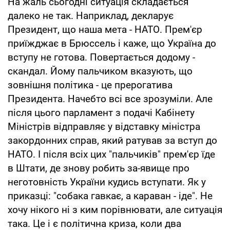
На жаль сьогодні ситуація складається
далеко не так. Наприклад, декларує
Президент, що наша мета - НАТО. Прем'єр
приїжджає в Брюссель і каже, що Україна до
вступу не готова. Повертається додому -
скандал. Йому пальчиком вказують, що
зовнішня політика - це прерогатива
Президента. Начебто всі все зрозуміли. Але
після цього парламент з подачі Кабінету
Міністрів відправляє у відставку міністра
закордонних справ, який ратував за вступ до
НАТО. І після всіх цих "пальчиків" прем'єр їде
в Штати, де знову робить за-явище про
неготовність України кудись вступати. Як у
приказці: "собака гавкає, а караван - іде". Не
хочу нікого ні з ким порівнювати, але ситуація
така. Це і є політична криза, коли два