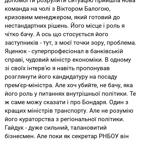
допомогти розрулити ситуацію прийшла нова
команда на чолі з Віктором Балогою,
кризовим менеджером, який готовий до
нестандартних рішень. Його місце і роль я
чітко бачу. А ось що стосується його
заступників - тут, з моєї точки зору, проблема.
Яценюк - суперпрофесіонал в банківській
справі, чудовий міністр економіки. В одному
зі своїх інтерв'ю я навіть пропонував
розглянути його кандидатуру на посаду
прем'єр-міністра. Але хоч убийте, не бачу, яка
його роль у питаннях внутрішньої політики. Те
ж саме можу сказати і про Бондаря. Один з
кращих міністрів транспорту. Але не розумію
його кураторства з регіональної політики.
Гайдук - дуже сильний, талановитий
бізнесмен. Але поки як секретар РНБОУ він