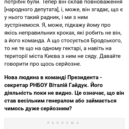
потрібні були. Тепер він склав повноваження
[народного депутата], і, може, він згадає, що є
у нього такий радник, і ми з ним
зустрінемося. Я, може, підкажу йому про
якісь неправильних кроках, які робить не він,
а його команда. А що стосується Бродського,
то не те що на одному гектарі, а навіть на
території міста Києва з ним не сяду. Давайте
говорити про щось серйозне.
Нова людина в команді Президента -
секретар РНБОУ Віталій Гайдук. Його
діяльність поки не видно. Це означає, що він
став весільним генералом або займається
чимось дуже серйозним?