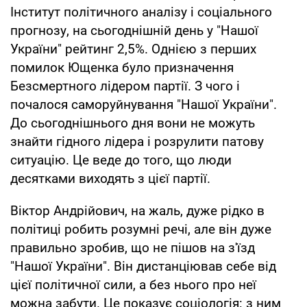
Інститут політичного аналізу і соціального
прогнозу, на сьогоднішній день у "Нашої
України" рейтинг 2,5%. Однією з перших
помилок Ющенка було призначення
Безсмертного лідером партії. З чого і
почалося саморуйнування "Нашої України".
До сьогоднішнього дня вони не можуть
знайти гідного лідера і розрулити патову
ситуацію. Це веде до того, що люди
десятками виходять з цієї партії.
Віктор Андрійович, на жаль, дуже рідко в
політиці робить розумні речі, але він дуже
правильно зробив, що не пішов на з'їзд
"Нашої України". Він дистанціював себе від
цієї політичної сили, а без нього про неї
можна забути. Це показує соціологія: з ним