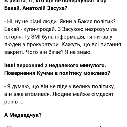
А решта, ті, хто ще не повернувся? Ігор
Бакай, Анатолій Засуха?
- Ні, ну це різні люди. Який з Бакая політик?
Бакай - купи-продай. З Засухою незрозуміла
історія. І у ЗМІ була інформація, і я питав у
людей з прокуратури. Кажуть, що всі питання
закриті. Чого він бігає? Я не знаю.
Інші персонажі з недалекого минулого.
Повернення Кучми в політику можливо?
- Я думаю, що він не піде у велику політику,
він вже втомився. Людині майже сімдесят
років ...
А Медведчук?