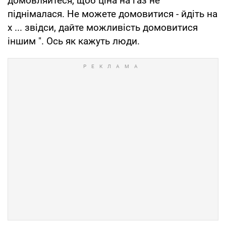
домовляйтеся, щоб ціна на газ не
піднімалася. Не можете домовитися - йдіть на
х ... звідси, дайте можливість домовитися
іншим ". Ось як кажуть люди.