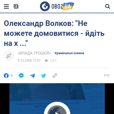
Олександр Волков: "Не
можете домовитися - йдіть
на х ..."
«ВЛАДА ГРОШЕЙ»
Кримінальні новини
9.12.2006 13:37
1,2 т.
0
РУС