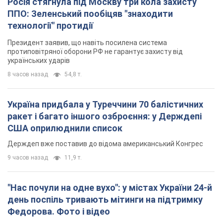
Росія стягнула під Москву три кола захисту
ППО: Зеленський пообіцяв "знаходити
технології" протидії
Президент заявив, що навіть посилена система
протиповітряної оборони РФ не гарантує захисту від
українських ударів
8 часов назад
54,8 т.
Україна придбала у Туреччини 70 балістичних
ракет і багато іншого озброєння: у Держдепі
США оприлюднили список
Держдеп вже поставив до відома американський Конгрес
9 часов назад
11,9 т.
"Нас почули на одне вухо": у містах України 24-й
день поспіль тривають мітинги на підтримку
Федорова. Фото і відео