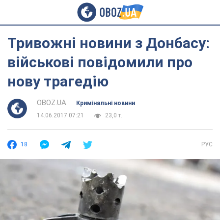
Тривожні новини з Донбасу:
військові повідомили про
нову трагедію
OBOZ.UA
Кримінальні новини
14.06.2017 07:21
23,0 т.
18
РУС