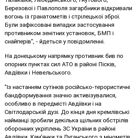
Березової і Павлополя загарбники відкривали
вогонь із гранатометів і стрілецької зброї.
Були зафіксовані випадки застосування
противником зенітних установок, БМП і
снайперів", - йдеться у повідомленні.
На донецькому напрямку противник бив по
опорних пунктах сил АТО в районі Пісків,
Авдіївки і Невельського.
"Із настанням сутінків російсько-терористичні
бандформування значно активізувалися,
особливо в передмісті Авдіївки і на
Світлодарській дузі. До кінця дня кремлівські
найманці зробили декілька щільних обстрілів
оборонних укріплень ЗС України в районі
Авдіївки, Кам'янки та Луганського з мінометів