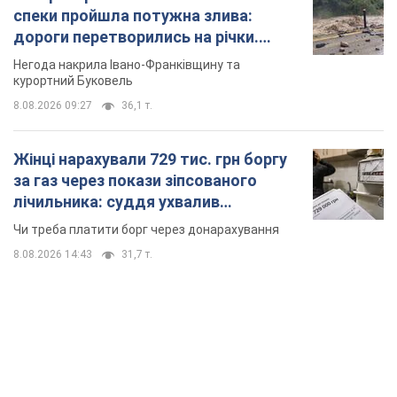
спеки пройшла потужна злива:
дороги перетворились на річки.
Відео
Негода накрила Івано-Франківщину та
курортний Буковель
8.08.2026 09:27
36,1 т.
Жінці нарахували 729 тис. грн боргу
за газ через покази зіпсованого
лічильника: суддя ухвалив
неочікуване рішення
Чи треба платити борг через донарахування
8.08.2026 14:43
31,7 т.