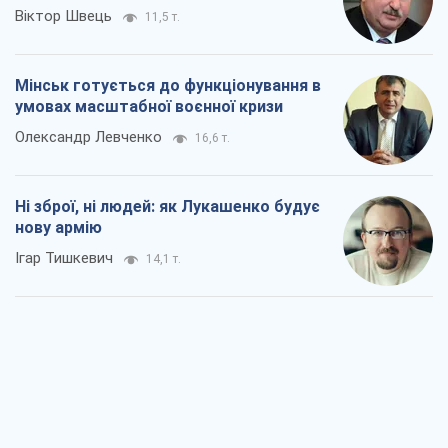
Віктор Швець
11,5 т.
Мінськ готується до функціонування в
умовах масштабної воєнної кризи
Олександр Левченко
16,6 т.
Ні зброї, ні людей: як Лукашенко будує
нову армію
Ігар Тишкевич
14,1 т.