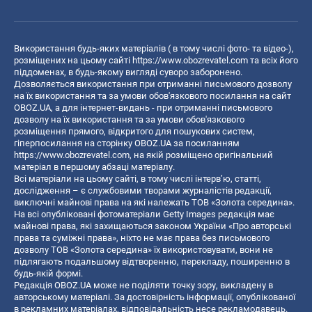
Використання будь-яких матеріалів ( в тому числі фото- та відео-),
розміщених на цьому сайті
https://www.obozrevatel.com
та всіх його
піддоменах, в будь-якому вигляді суворо заборонено.
Дозволяється використання при отриманні письмового дозволу
на їх використання та за умови обов'язкового посилання на сайт
OBOZ.UA, а для інтернет-видань - при отриманні письмового
дозволу на їх використання та за умови обов'язкового
розміщення прямого, відкритого для пошукових систем,
гіперпосилання на сторінку OBOZ.UA за посиланням
https://www.obozrevatel.com
, на якій розміщено оригінальний
матеріал в першому абзаці матеріалу.
Всі матеріали на цьому сайті, в тому числі інтерв’ю, статті,
дослідження – є службовими творами журналістів редакції,
виключні майнові права на які належать ТОВ «Золота середина».
На всі опубліковані фотоматеріали Getty Images редакція має
майнові права, які захищаються законом України «Про авторські
права та суміжні права», ніхто не має права без письмового
дозволу ТОВ «Золота середина» їх використовувати, вони не
підлягають подальшому відтворенню, перекладу, поширенню в
будь-якій формі.
Редакція OBOZ.UA може не поділяти точку зору, викладену в
авторському матеріалі. За достовірність інформації, опублікованої
в рекламних матеріалах, відповідальність несе рекламодавець.