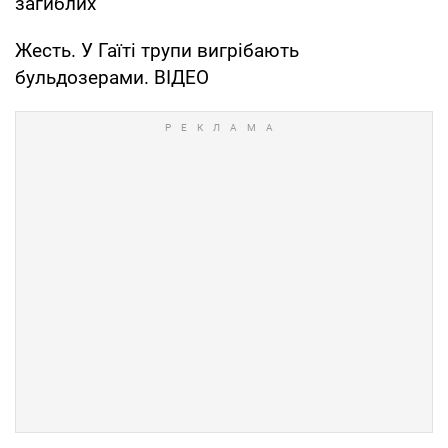
загиблих
Жесть. У Гаїті трупи вигрібають
бульдозерами. ВІДЕО