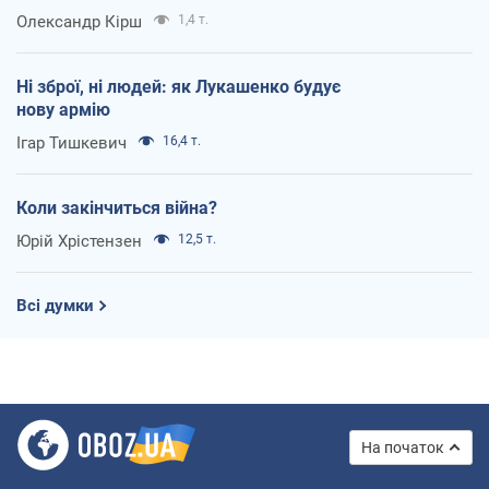
Олександр Кірш
1,4 т.
Ні зброї, ні людей: як Лукашенко будує
нову армію
Ігар Тишкевич
16,4 т.
Коли закінчиться війна?
Юрій Хрістензен
12,5 т.
Всі думки
На початок