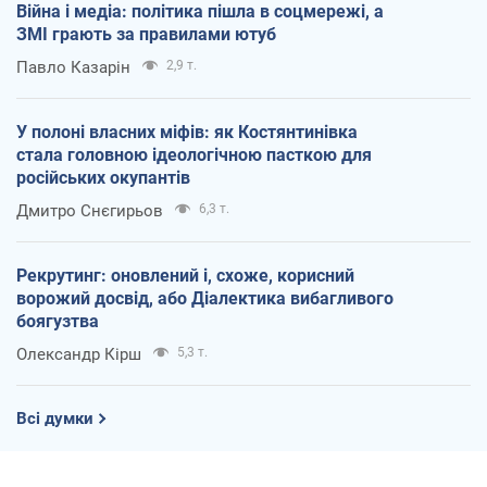
Війна і медіа: політика пішла в соцмережі, а
ЗМІ грають за правилами ютуб
Павло Казарін
2,9 т.
У полоні власних міфів: як Костянтинівка
стала головною ідеологічною пасткою для
російських окупантів
Дмитро Снєгирьов
6,3 т.
Рекрутинг: оновлений і, схоже, корисний
ворожий досвід, або Діалектика вибагливого
боягузтва
Олександр Кірш
5,3 т.
Всі думки