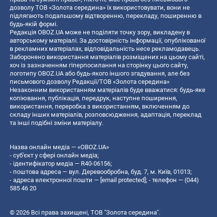
дозволу ТОВ «Золота середина» їх використовувати, вони не
підлягають подальшому відтворенню, перекладу, поширенню в
будь-якій формі.
Редакція OBOZ.UA може не поділяти точку зору, викладену в
авторському матеріалі. За достовірність інформації, опублікованої
в рекламних матеріалах, відповідальність несе рекламодавець.
Заборонено використання матеріалів розміщених на цьому сайті,
хоч із зазначенням гіперпосилання на сторінку цього сайту,
логотипу OBOZ.UA або будь-якого іншого згадування, але без
письмового дозволу Редакції/ТОВ «Золота середина»
Незаконним використанням матеріалів буде вважатися: будь-яке
копiювання, публiкацiя, передрук, наступне поширення,
використання, переробка з використанням, включенням до
складу інших матеріалів, розповсюдження, адаптація, переклад
та інші подібні зміни матеріалу.
Назва онлайн медіа — «OBOZ.UA»
- суб'єкт у сфері онлайн медіа;
- ідентифікатор медіа — R40-06156;
- поштова адреса — вул. Деревообробна, буд. 7, м. Київ, 01013;
- адреса електронної пошти —
[email protected]
; - телефон — (044)
585 46 20
© 2026 Всі права захищені, ТОВ "Золота середина".