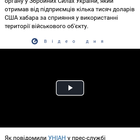
органу у Збройних Силах України, який
отримав від підприємців кілька тисяч доларів
США хабара за сприяння у використанні
території військового об'єкту.
Відео дня
Play Video
Як повідомили
УНІАН
у прес-службі