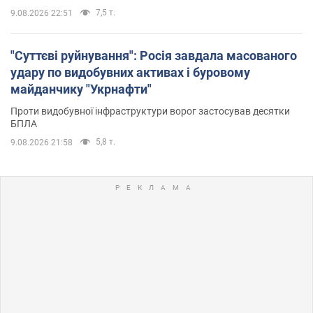
7,5 т.
9.08.2026 22:51
"Суттєві руйнування": Росія завдала масованого
удару по видобувних активах і буровому
майданчику "Укрнафти"
Проти видобувної інфраструктури ворог застосував десятки
БПЛА
5,8 т.
9.08.2026 21:58