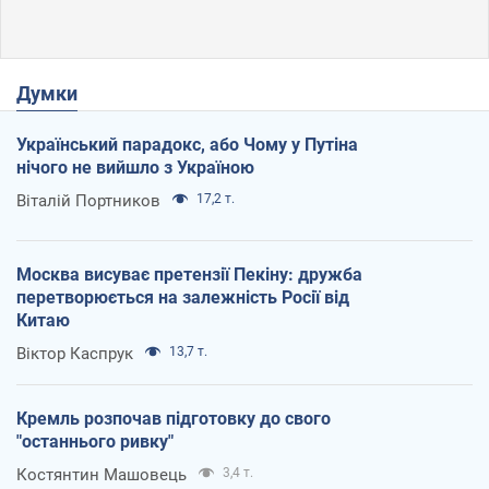
Думки
Український парадокс, або Чому у Путіна
нічого не вийшло з Україною
Віталій Портников
17,2 т.
Москва висуває претензії Пекіну: дружба
перетворюється на залежність Росії від
Китаю
Віктор Каспрук
13,7 т.
Кремль розпочав підготовку до свого
"останнього ривку"
Костянтин Машовець
3,4 т.