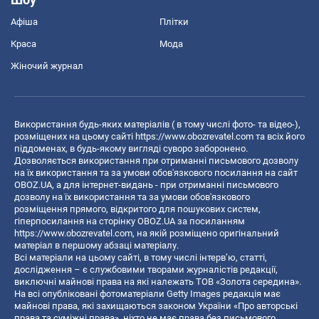
Афіша
Плітки
Краса
Мода
Жіночий журнал
Використання будь-яких матеріалів ( в тому числі фото- та відео-),
розміщених на цьому сайті
https://www.obozrevatel.com
та всіх його
піддоменах, в будь-якому вигляді суворо заборонено.
Дозволяється використання при отриманні письмового дозволу
на їх використання та за умови обов'язкового посилання на сайт
OBOZ.UA, а для інтернет-видань - при отриманні письмового
дозволу на їх використання та за умови обов'язкового
розміщення прямого, відкритого для пошукових систем,
гіперпосилання на сторінку OBOZ.UA за посиланням
https://www.obozrevatel.com
, на якій розміщено оригінальний
матеріал в першому абзаці матеріалу.
Всі матеріали на цьому сайті, в тому числі інтерв’ю, статті,
дослідження – є службовими творами журналістів редакції,
виключні майнові права на які належать ТОВ «Золота середина».
На всі опубліковані фотоматеріали Getty Images редакція має
майнові права, які захищаються законом України «Про авторські
права та суміжні права», ніхто не має права без письмового