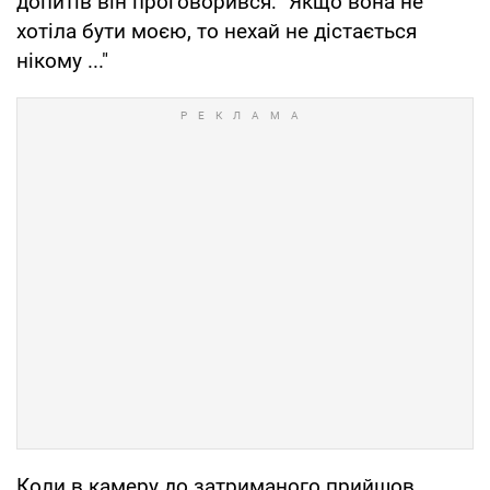
допитів він проговорився: "Якщо вона не
хотіла бути моєю, то нехай не дістається
нікому ..."
Коли в камеру до затриманого прийшов