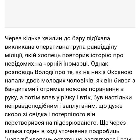
Через кілька хвилин до бару під'їхала
викликана оперативна група райвідділу
міліції, якій хлопець повторив історію про
невідомих на чорній іномарці. Однак
розповідь Володі про те, як на них з Оксаною
напали двоє молодих чоловіків, як він бився з
бандитами і отримав ножове поранення в
руку, а потім впав у річку і втік, був настільки
неправдоподібним і заплутаним, що дуже
скоро зі свідка і потерпілого він
перетворився на підозрюваного. Ще через
кілька годин в ході уточнення подробиць
"нападу" хлопець остаточно заплутався і сам