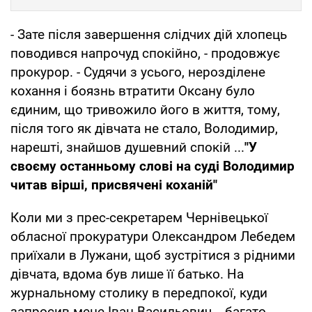
- Зате після завершення слідчих дій хлопець
поводився напрочуд спокійно, - продовжує
прокурор. - Судячи з усього, нерозділене
кохання і боязнь втратити Оксану було
єдиним, що тривожило його в життя, тому,
після того як дівчата не стало, Володимир,
нарешті, знайшов душевний спокій ...
"У
своєму останньому слові на суді Володимир
читав вірші, присвячені коханій"
Коли ми з прес-секретарем Чернівецької
обласної прокуратури Олександром Лебедем
приїхали в Лужани, щоб зустрітися з рідними
дівчата, вдома був лише її батько. На
журнальному столику в передпокої, куди
запросив мене Іван Васильович, - багато