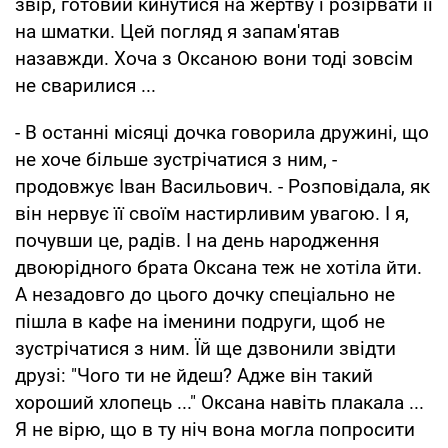
звір, готовий кинутися на жертву і розірвати її
на шматки. Цей погляд я запам'ятав
назавжди. Хоча з Оксаною вони тоді зовсім
не сварилися ...
- В останні місяці дочка говорила дружині, що
не хоче більше зустрічатися з ним, -
продовжує Іван Васильович. - Розповідала, як
він нервує її своїм настирливим увагою. І я,
почувши це, радів. І на день народження
двоюрідного брата Оксана теж не хотіла йти.
А незадовго до цього дочку спеціально не
пішла в кафе на іменини подруги, щоб не
зустрічатися з ним. Їй ще дзвонили звідти
друзі: "Чого ти не йдеш? Адже він такий
хороший хлопець ..." Оксана навіть плакала ...
Я не вірю, що в ту ніч вона могла попросити