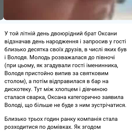
У той літній день двоюрідний брат Оксани
відзначав день народження і запросив у гості
близько десятка своїх друзів, в числі яких був
і Володя. Молодь розважалася до півночі
(при цьому, як згадували гості іменинника,
Володя пристойно випив за святковим
столом), а потім відправилася в бар на
дискотеку. Тут між хлопцем і дівчиною
сталася сварка, Оксана категорично заявила
Володі, що більше не буде з ним зустрічатися.
Близько трьох годин ранку компанія стала
розходитися по домівках. Як згодом