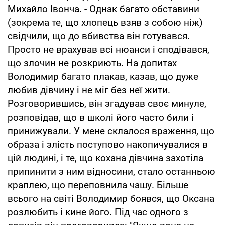
Михайло Івонча. - Однак багато обставини
(зокрема те, що хлопець взяв з собою ніж)
свідчили, що до вбивства він готувався.
Просто не врахував всі нюанси і сподівався,
що злочин не розкриють. На допитах
Володимир багато плакав, казав, що дуже
любив дівчину і не міг без неї жити.
Розговорившись, він згадував своє минуле,
розповідав, що в школі його часто били і
принижували. У мене склалося враження, що
образа і злість поступово накопичувалися в
цій людині, і те, що кохана дівчина захотіла
припинити з ним відносини, стало останньою
краплею, що переповнила чашу. Більше
всього на світі Володимир боявся, що Оксана
розлюбить і кине його. Під час одного з