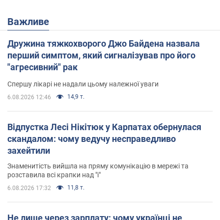
Важливе
Дружина тяжкохворого Джо Байдена назвала
перший симптом, який сигналізував про його
"агресивний" рак
Спершу лікарі не надали цьому належної уваги
14,9 т.
6.08.2026 12:46
Відпустка Лесі Нікітюк у Карпатах обернулася
скандалом: чому ведучу несправедливо
захейтили
Знаменитість вийшла на пряму комунікацію в мережі та
розставила всі крапки над "і"
11,8 т.
6.08.2026 17:32
Не лише через зарплату: чому українці не