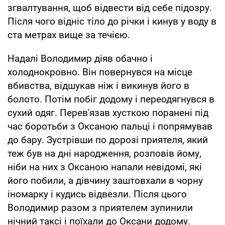
згвалтування, щоб відвести від себе підозру.
Після чого відніс тіло до річки і кинув у воду в
ста метрах вище за течією.
Надалі Володимир діяв обачно і
холоднокровно. Він повернувся на місце
вбивства, відшукав ніж і викинув його в
болото. Потім побіг додому і переодягнувся в
сухий одяг. Перев'язав хусткою поранені під
час боротьби з Оксаною пальці і попрямував
до бару. Зустрівши по дорозі приятеля, який
теж був на дні народження, розповів йому,
ніби на них з Оксаною напали невідомі, які
його побили, а дівчину заштовхали в чорну
іномарку і кудись відвезли. Після цього
Володимир разом з приятелем зупинили
нічний таксі і поїхали до Оксани додому.