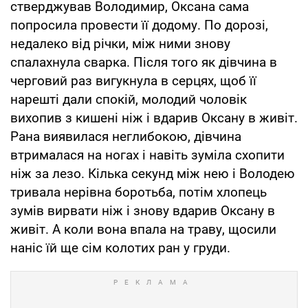
стверджував Володимир, Оксана сама
попросила провести її додому. По дорозі,
недалеко від річки, між ними знову
спалахнула сварка. Після того як дівчина в
черговий раз вигукнула в серцях, щоб її
нарешті дали спокій, молодий чоловік
вихопив з кишені ніж і вдарив Оксану в живіт.
Рана виявилася неглибокою, дівчина
втрималася на ногах і навіть зуміла схопити
ніж за лезо. Кілька секунд між нею і Володею
тривала нерівна боротьба, потім хлопець
зумів вирвати ніж і знову вдарив Оксану в
живіт. А коли вона впала на траву, щосили
наніс їй ще сім колотих ран у груди.